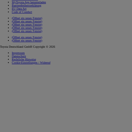
MyToyota App herunterladen
Barrierefreiheitserklärung
EU Data Act
Code of Conduct
(Öffnet ein neues Fenster)
(Öffnet ein neues Fenster)
(Öffnet ein neues Fenster)
(Öffnet ein neues Fenster)
(Öffnet ein neues Fenster)
(Öffnet ein neues Fenster)
(Öffnet ein neues Fenster)
Toyota Deutschland GmbH Copyright © 2026
Impressum
Datenschutz
Rechtliche Hinweise
Cookie-Einstellungen / Widerruf