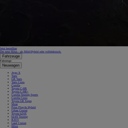
Jetzt bestellbar
Der neue Hilux - als Mild-Hybrid oder vollelektrisch.
Fahrzeuge
Fahrzeuge
Neuwagen
Aygo X
Yaris
GR Yaris
Yaris Cross
Corolla
Toyota C-HR
Toyota C-HR+
Corolla Touring Sports
Corolla Cross
Toyota GR Supra
Mirai
Prius Plug-In Hybrid
Urban Cruiser
Toyota bZ4X
bZ4X Touring
RAV4
Land Cruiser
Hilux