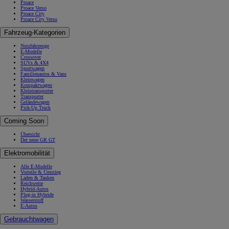
Proace
Proace Verso
Proace City
Proace City Verso
Fahrzeug-Kategorien
Nutzfahrzeuge
E-Modelle
Crossover
SUVs & 4X4
Sportwagen
Familienautos & Vans
Kleinwagen
Kompaktwagen
Kleintransporter
Transporter
Geländewagen
Pick-Up Truck
Coming Soon
Übersicht
Der neue GR GT
Elektromobilität
Alle E-Modelle
Vorteile & Umstieg
Laden & Tanken
Reichweite
Hybrid-Autos
Plug-in Hybride
Wasserstoff
E-Autos
Gebrauchtwagen