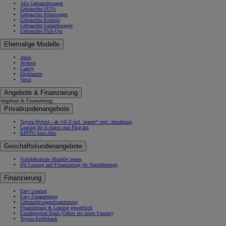
Alle Gebrauchtwagen
Gebrauchte SUVs
Gebrauchte Kleinwagen
Gebrauchte Kombis
Gebrauchte Geländewagen
Gebrauchte Pick-Ups
Ehemalige Modelle
Auris
Avensis
Camry
Highlander
Verso
Angebote & Finanzierung
Angebote & Finanzierung
Privatkundenangebote
Toyota Hybrid - ab 145 € mtl. leasen¹² zzgl. Anzahlung
Leasing für E-Autos und Plug-Ins
KINTO Auto Abo
Geschäftskundenangebote
Vollelektrische Modelle leasen
0% Leasing und Finanzierung für Nutzfahrzeuge
Finanzierung
Easy Leasing
Easy Finanzierung
Gebrauchtwagenfinanzierung
Finanzierung & Leasing gewerblich
Kundenportal Bank
(Öffnet ein neues Fenster)
Toyota Kreditbank