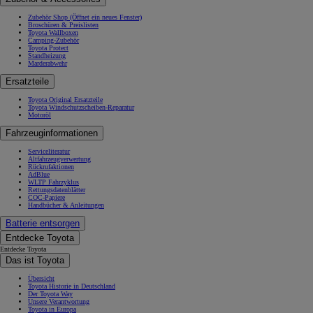
Zubehör Shop
(Öffnet ein neues Fenster)
Broschüren & Preislisten
Toyota Wallboxen
Camping-Zubehör
Toyota Protect
Standheizung
Marderabwehr
Ersatzteile
Toyota Original Ersatzteile
Toyota Windschutzscheiben-Reparatur
Motoröl
Fahrzeuginformationen
Serviceliteratur
Altfahrzeugverwertung
Rückrufaktionen
AdBlue
WLTP Fahrzyklus
Rettungsdatenblätter
COC-Papiere
Handbücher & Anleitungen
Batterie entsorgen
Entdecke Toyota
Entdecke Toyota
Das ist Toyota
Übersicht
Toyota Historie in Deutschland
Der Toyota Way
Unsere Verantwortung
Toyota in Europa