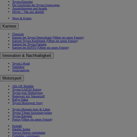
Toyota Klassiker
Die Geschichte der Toyota Sportwagen
Auszeichnungen und Awards
Driven – Was uns antreibt
News & Events
Karriere
Übersicht
Karriere bei Toyota Deutschland
(Öffnet ein neues Fenster)
Karriere Toyota Kreditbank
(Öffnet ein neues Fenster)
Karriere bei Toyota Partnern
Karriere bei KINTO
(Öffnet ein neues Fenster)
Innovation & Nachhaltigkeit
Toyota i-Road
Waldlabor
Spritspartipps
Motorsport
Alle GR Modelle
Toyota GAZOO Racing
Toyota goes Nürburgring
Rennsport mit Wasserstoff
Rallye Dakar
Toyota Motorsport Story
Toyota Magazin Auto & Leben
Toyota T-Mate Assistenzsysteme
Toyota Ratgeber
Presse
(Öffnet ein neues Fenster)
Kontakt
Händler finden
Service-Termin vereinbaren
Probefahrt vereinbaren