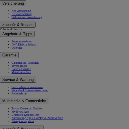
Versicherung
Kfz-Versicherung
Reiseversicherung
Onlineschutz Versicherung
Zubehör & Service
Zubehör & Service
Angebote & Tipps
Sommerangebote
DNA Diebstahlschutz
Ölservice
Garantie
Garantien im Überblick
Toyota Relax
Batterie-Garantie
Mobilitätsschutz
Service & Wartung
Service-Termin vereinbaren
Vorabcheck Hauptuntersuchung
Fachwerkstatt
Multimedia & Connectivity
Toyota Connected Services
MyToyota App
Bluetooth Kompabilität
Nachrüstung Apple CarPlay & Android Auto
Navigationsupdates
Zubehör & Accessories