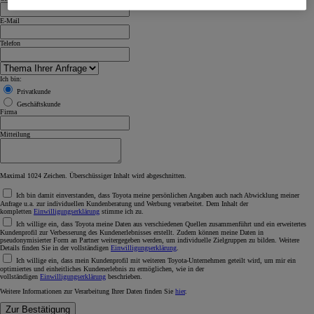
E-Mail
Telefon
Ich bin:
Privatkunde
Geschäftskunde
Firma
Mitteilung
Maximal 1024 Zeichen. Überschüssiger Inhalt wird abgeschnitten.
Ich bin damit einverstanden, dass Toyota meine persönlichen Angaben auch nach Abwicklung meiner
Anfrage u.a. zur individuellen Kundenberatung und Werbung verarbeitet. Dem Inhalt der
kompletten
Einwilligungserklärung
stimme ich zu.
Ich willige ein, dass Toyota meine Daten aus verschiedenen Quellen zusammenführt und ein erweitertes
Kundenprofil zur Verbesserung des Kundenerlebnisses erstellt. Zudem können meine Daten in
pseudonymisierter Form an Partner weitergegeben werden, um individuelle Zielgruppen zu bilden. Weitere
Details finden Sie in der vollständigen
Einwilligungserklärung
.
Ich willige ein, dass mein Kundenprofil mit weiteren Toyota-Unternehmen geteilt wird, um mir ein
optimiertes und einheitliches Kundenerlebnis zu ermöglichen, wie in der
vollständigen
Einwilligungserklärung
beschrieben.
Weitere Informationen zur Verarbeitung Ihrer Daten finden Sie
hier
.
Zur Bestätigung