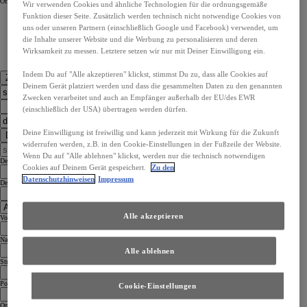
Öffnungszeiten
Öffnungszeiten
Wir verwenden Cookies und ähnliche Technologien für die ordnungsgemäße
Funktion dieser Seite. Zusätzlich werden technisch nicht notwendige Cookies von
uns oder unseren Partnern (einschließlich Google und Facebook) verwendet, um
die Inhalte unserer Website und die Werbung zu personalisieren und deren
Wirksamkeit zu messen. Letztere setzen wir nur mit Deiner Einwilligung ein.
Indem Du auf "Alle akzeptieren" klickst, stimmst Du zu, dass alle Cookies auf
Zu den Kontaktdaten
Deinem Gerät platziert werden und dass die gesammelten Daten zu den genannten
Zwecken verarbeitet und auch an Empfänger außerhalb der EU/des EWR
(einschließlich der USA) übertragen werden dürfen.
Deine Einwilligung ist freiwillig und kann jederzeit mit Wirkung für die Zukunft
Dealer Finder
widerrufen werden, z.B. in den Cookie-Einstellungen in der Fußzeile der Website.
Wenn Du auf "Alle ablehnen" klickst, werden nur die technisch notwendigen
Dealer Country
Cookies auf Deinem Gerät gespeichert.
Zu den
Datenschutzhinweisen
Impressum
Dealer Language
Alle akzeptieren
Vorname
Nachname
Alle ablehnen
Straße
Postleitzahl
Cookie-Einstellungen
Ort