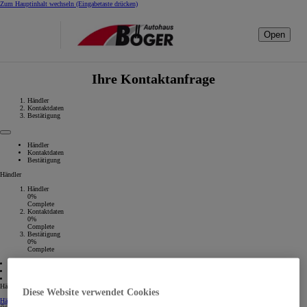
Zum Hauptinhalt wechseln
(Eingabetaste drücken)
Open
Ihre Kontaktanfrage
Händler
Kontaktdaten
Bestätigung
Händler
Kontaktdaten
Bestätigung
Händler
Händler
0%
Complete
Kontaktdaten
0%
Complete
Bestätigung
0%
Complete
01 Händler
02 Kontaktdaten
03 Bestätigung
Händler auswählen
Diese Website verwendet Cookies
Händler Kontaktangaben
Händler Kontaktangaben