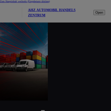
Zum Hauptinhalt wechseln
(Eingabetaste drücken)
AHZ AUTOMOBIL HANDELS
Open
ZENTRUM