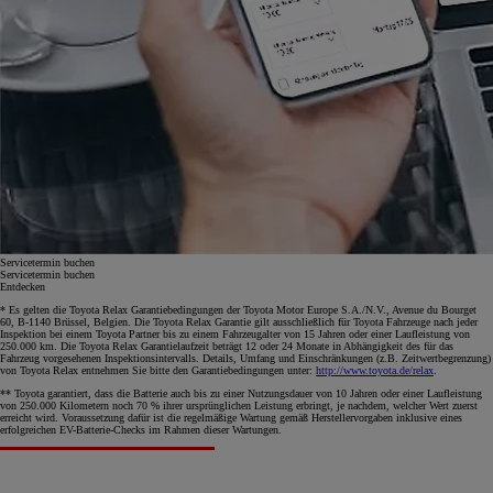
Servicetermin buchen
Servicetermin buchen
Entdecken
* Es gelten die Toyota Relax Garantiebedingungen der Toyota Motor Europe S.A./N.V., Avenue du Bourget
60, B-1140 Brüssel, Belgien. Die Toyota Relax Garantie gilt ausschließlich für Toyota Fahrzeuge nach jeder
Inspektion bei einem Toyota Partner bis zu einem Fahrzeugalter von 15 Jahren oder einer Laufleistung von
250.000 km. Die Toyota Relax Garantielaufzeit beträgt 12 oder 24 Monate in Abhängigkeit des für das
Fahrzeug vorgesehenen Inspektionsintervalls. Details, Umfang und Einschränkungen (z.B. Zeitwertbegrenzung)
von Toyota Relax entnehmen Sie bitte den Garantiebedingungen unter:
http://www.toyota.de/relax
.
** Toyota garantiert, dass die Batterie auch bis zu einer Nutzungsdauer von 10 Jahren oder einer Laufleistung
von 250.000 Kilometern noch 70 % ihrer ursprünglichen Leistung erbringt, je nachdem, welcher Wert zuerst
erreicht wird. Voraussetzung dafür ist die regelmäßige Wartung gemäß Herstellervorgaben inklusive eines
erfolgreichen EV-Batterie-Checks im Rahmen dieser Wartungen.