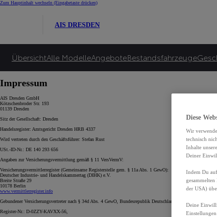
Zum Hauptinhalt wechseln
(Eingabetaste drücken)
AIS DRESDEN
Übersicht
Alle Modelle
Angebote
Bestandsfahrzeuge
Gesc
Impressum
AIS Dresden GmbH
Kötzschenbroder Str. 193
01139 Dresden
Diese Web
Sitz der Gesellschaft: Dresden
Handelsregister: Amtsgericht Dresden HRB 4337
Wir verwende
technisch nic
Wird vertreten durch den Geschäftsführer: Stefan Rust
Inhalte unser
USt.-ID-Nr.: DE 140 293 656
Deiner Einwil
Angaben zur Versicherungsvermittlung gemäß § 11 VersVermV:
Versicherungsvermittlerregister (Gemeinsame Registerstelle gem. § 11a Abs. 1 GewO):
Indem Du auf 
Deutscher Industrie- und Handelskammertag (DIHK) e.V.
gesammelten 
Breite Straße 29
10178 Berlin
der USA) übe
www.vermittlerregister.info
Gebundener Versicherungsvertreter nach § 34d Abs. 4 GewO, Bundesrepublik Deutschland.
Deine Einwill
Register-Nr.: D-0ZZY-KAVXX-56,
Einstellungen