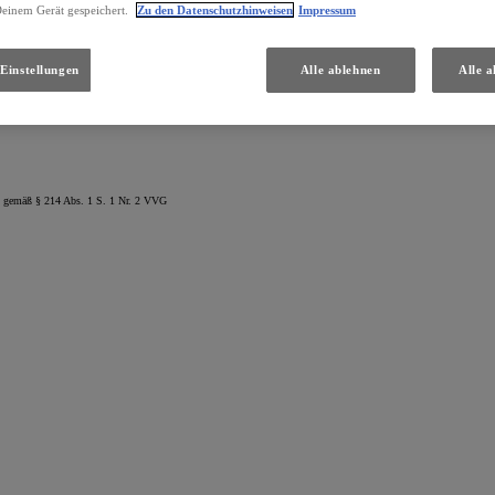
Deinem Gerät gespeichert.
Zu den Datenschutzhinweisen
Impressum
Einstellungen
Alle ablehnen
Alle a
H betriebenen Homepage
www.gesetze-im-internet.de
eingesehen und abgerufen werden.
rn gemäß § 214 Abs. 1 S. 1 Nr. 2 VVG