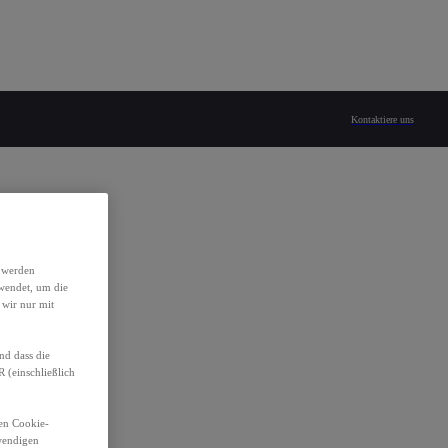
Kontaktiere uns
h werden
wendet, um die
 wir nur mit
nd dass die
(einschließlich
den Cookie-
twendigen