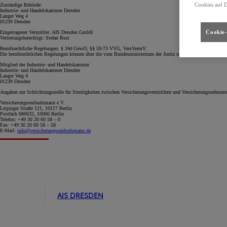
Cookies auf 
Zuständige Behörde:
Industrie- und Handelskammer Dresden
Langer Weg 4
01239 Dresden
Cookie-
Eingetragener Vermittler: AIS Dresden GmbH
Vertretungsberechtigt: Stefan Rust
Berufsrechtliche Regelungen: § 34d GewO, §§ 59-73 VVG, VersVermV:
Die berufsrechtlichen Regelungen können über die vom Bundesministerium der Justiz und von der juris Gmb
Mitglied der Industrie- und Handelskammer
Industrie- und Handelskammer Dresden
Langer Weg 4
01239 Dresden
Angaben zur Schlichtungsstelle für Streitigkeiten zwischen Versicherungsvermittlern und Versicherungsnehme
Versicherungsombudsmann e.V.
Leipziger Straße 121, 10117 Berlin
Postfach 080632, 10006 Berlin
Telefon: +49 30 20 60 58 – 0
Fax: +49 30 20 60 58 – 58
E-Mail:
info@versicherungsombudsmann.de
AIS DRESDEN