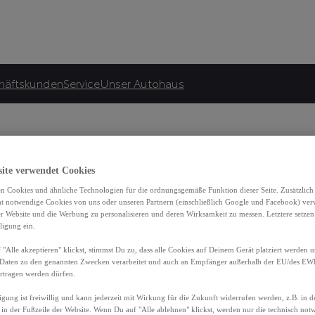
häftskunden
Service
Unser Autohaus
site verwendet Cookies
n Cookies und ähnliche Technologien für die ordnungsgemäße Funktion dieser Seite. Zusätzlic
ht notwendige Cookies von uns oder unseren Partnern (einschließlich Google und Facebook) ver
er Website und die Werbung zu personalisieren und deren Wirksamkeit zu messen. Letztere setzen
ligung ein.
"Alle akzeptieren" klickst, stimmst Du zu, dass alle Cookies auf Deinem Gerät platziert werden u
Daten zu den genannten Zwecken verarbeitet und auch an Empfänger außerhalb der EU/des EWR 
rtragen werden dürfen.
igung ist freiwillig und kann jederzeit mit Wirkung für die Zukunft widerrufen werden, z.B. in 
 in der Fußzeile der Website. Wenn Du auf "Alle ablehnen" klickst, werden nur die technisch no