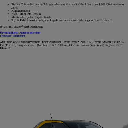
Einfach Gebrauchtwagen in Zahlung geben und eine zusätzliche Prämie von 1.000 €*** anrechnen
lassen
Klimaautomatik
7-Zoll-Multi-Info-Display
Multimedia-System Toyota Touch
Toyota Relax Garantie nach jeder Inspektion bis zu einem Fahrzeugalter von 15 Jahren*.
10
ab 145 mtl. leasen
zzgl. Anzahlung
Unverbindliches Angebot anfordern
Probefahrt vereinbaren
Abbildung zeigt Sonderausstattung. Energieverbrauch Toyota Aygo X Pure, 1,5 l Hybrid Systemleistung 85
kW (116 PS), Energieverbrauch (kombiniert) 3,7 l/100 km; CO2-Emissionen (kombiniert) 85 g/km; CO2-
Klasse B.