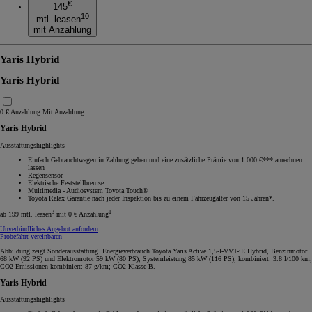
€
145
10
mtl. leasen
mit Anzahlung
Yaris Hybrid
Yaris Hybrid
0 € Anzahlung
Mit Anzahlung
Yaris Hybrid
Ausstattungshighlights
Einfach Gebrauchtwagen in Zahlung geben und eine zusätzliche Prämie von 1.000 €*** anrechnen
lassen
Regensensor
Elektrische Feststellbremse
Multimedia - Audiosystem Toyota Touch®
Toyota Relax Garantie nach jeder Inspektion bis zu einem Fahrzeugalter von 15 Jahren*.
3
1
ab 199 mtl. leasen
mit 0 € Anzahlung
Unverbindliches Angebot anfordern
Probefahrt vereinbaren
Abbildung zeigt Sonderausstattung. Energieverbrauch Toyota Yaris Active 1,5-l-VVT-iE Hybrid, Benzinmotor
68 kW (92 PS) und Elektromotor 59 kW (80 PS), Systemleistung 85 kW (116 PS); kombiniert: 3.8 l/100 km;
CO2-Emissionen kombiniert: 87 g/km; CO2-Klasse B.
Yaris Hybrid
Ausstattungshighlights