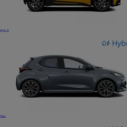
Aygo X
Yaris