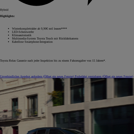
Hybrid
Highlights:
Winterkompletträder ab 9,90€ mtl leasen****
LED-Scheinwerfer
Klimaautomatik
Multimedia-System Toyota Touch mit Rückfahrkamera
Kabellose Smartphone-Integration
Toyota Relax Garantie nach jeder Inspektion bis zu einem Fahrzeugalter von 15 Jahren*.
Unverbindliches Angebot anfordern
(Öffnet ein neues Fenster)
Probefahrt vereinbaren
(Öffnet ein neues Fenster)