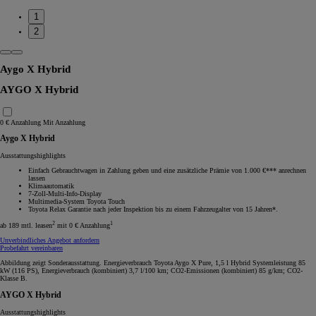
1
2
Aygo X Hybrid
AYGO X Hybrid
0 € Anzahlung
Mit Anzahlung
Aygo X Hybrid
Ausstattungshighlights
Einfach Gebrauchtwagen in Zahlung geben und eine zusätzliche Prämie von 1.000 €*** anrechnen
lassen
Klimaautomatik
7-Zoll-Multi-Info-Display
Multimedia-System Toyota Touch
Toyota Relax Garantie nach jeder Inspektion bis zu einem Fahrzeugalter von 15 Jahren*.
2
1
ab 189 mtl. leasen
mit 0 € Anzahlung
Unverbindliches Angebot anfordern
Probefahrt vereinbaren
Abbildung zeigt Sonderausstattung. Energieverbrauch Toyota Aygo X Pure, 1,5 l Hybrid Systemleistung 85
kW (116 PS), Energieverbrauch (kombiniert) 3,7 l/100 km; CO2-Emissionen (kombiniert) 85 g/km; CO2-
Klasse B.
AYGO X Hybrid
Ausstattungshighlights