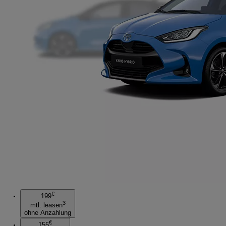
€
199
3
mtl. leasen
ohne Anzahlung
€
155