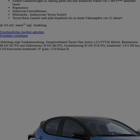
Einfach Gebrauchtwagen in Zahlung geben und eine zusätzliche Prämie von 1.000 €*** anrechnen
lassen
Regensensor
Elektrische Feststellbremse
Multimedia - Audiosystem Toyota Touch®
Toyota Relax Garantie nach jeder Inspektion bis zu einem Fahrzeugalter von 15 Jahren*.
11
ab 155 mtl. leasen
zzgl. Anzahlung
Unverbindliches Angebot anfordern
Probefahrt vereinbaren
Abbildung zeigt Sonderausstattung. Energieverbrauch Toyota Yaris Active 1,5-l-VVT-iE Hybrid, Benzinmotor
68 kW (92 PS) und Elektromotor 59 kW (80 PS), Systemleistung 85 kW (116 PS); kombiniert: 3.8 l/100 km;
CO2-Emissionen kombiniert: 87 g/km; CO2-Klasse B.