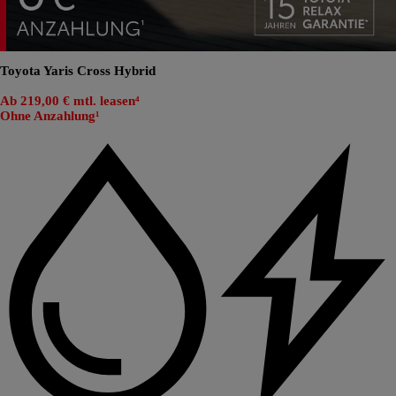
Toyota Yaris Cross Hybrid
Ab 219,00 € mtl. leasen⁴
Ohne Anzahlung¹