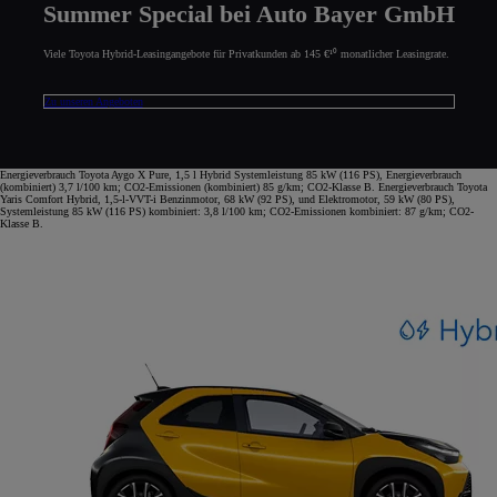
Summer Special bei Auto Bayer GmbH
Viele Toyota Hybrid-Leasingangebote für Privatkunden ab 145 €¹⁰ monatlicher Leasingrate.
Zu unseren Angeboten
Energieverbrauch Toyota Aygo X Pure, 1,5 l Hybrid Systemleistung 85 kW (116 PS), Energieverbrauch
(kombiniert) 3,7 l/100 km; CO2-Emissionen (kombiniert) 85 g/km; CO2-Klasse B. Energieverbrauch Toyota
Yaris Comfort Hybrid, 1,5-l-VVT-i Benzinmotor, 68 kW (92 PS), und Elektromotor, 59 kW (80 PS),
Systemleistung 85 kW (116 PS) kombiniert: 3,8 l/100 km; CO2-Emissionen kombiniert: 87 g/km; CO2-
Klasse B.