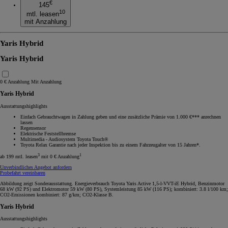
€
145
10
mtl. leasen
mit Anzahlung
Yaris Hybrid
Yaris Hybrid
0 € Anzahlung
Mit Anzahlung
Yaris Hybrid
Ausstattungshighlights
Einfach Gebrauchtwagen in Zahlung geben und eine zusätzliche Prämie von 1.000 €*** anrechnen
lassen
Regensensor
Elektrische Feststellbremse
Multimedia - Audiosystem Toyota Touch®
Toyota Relax Garantie nach jeder Inspektion bis zu einem Fahrzeugalter von 15 Jahren*.
3
1
ab 199 mtl. leasen
mit 0 € Anzahlung
Unverbindliches Angebot anfordern
Probefahrt vereinbaren
Abbildung zeigt Sonderausstattung. Energieverbrauch Toyota Yaris Active 1,5-l-VVT-iE Hybrid, Benzinmotor
68 kW (92 PS) und Elektromotor 59 kW (80 PS), Systemleistung 85 kW (116 PS); kombiniert: 3.8 l/100 km;
CO2-Emissionen kombiniert: 87 g/km; CO2-Klasse B.
Yaris Hybrid
Ausstattungshighlights