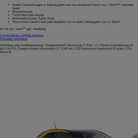
Einfach Gebrauchtwagen in Zahlung geben und eine zusätzliche Prämie von 1.000 €*** anrechnen
lassen
Klimaautomatik
7-Zoll-Multi-Info-Display
Multimedia-System Toyota Touch
Toyota Relax Garantie nach jeder Inspektion bis zu einem Fahrzeugalter von 15 Jahren*.
10
ab 145 mtl. leasen
zzgl. Anzahlung
Unverbindliches Angebot anfordern
Probefahrt vereinbaren
Abbildung zeigt Sonderausstattung. Energieverbrauch Toyota Aygo X Pure, 1,5 l Hybrid Systemleistung 85
kW (116 PS), Energieverbrauch (kombiniert) 3,7 l/100 km; CO2-Emissionen (kombiniert) 85 g/km; CO2-
Klasse B.