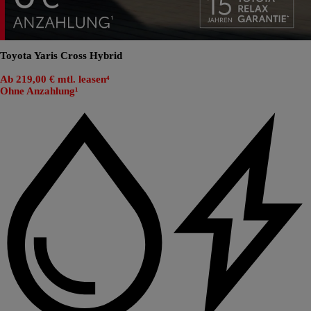
Toyota Yaris Cross Hybrid
Ab 219,00 € mtl. leasen⁴
Ohne Anzahlung¹