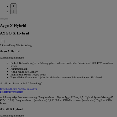
1
2
Aygo X Hybrid
AYGO X Hybrid
0 € Anzahlung
Mit Anzahlung
Aygo X Hybrid
Ausstattungshighlights
Einfach Gebrauchtwagen in Zahlung geben und eine zusätzliche Prämie von 1.000 €*** anrechnen
lassen
Klimaautomatik
7-Zoll-Multi-Info-Display
Multimedia-System Toyota Touch
Toyota Relax Garantie nach jeder Inspektion bis zu einem Fahrzeugalter von 15 Jahren*.
2
1
ab 189 mtl. leasen
mit 0 € Anzahlung
Unverbindliches Angebot anfordern
Probefahrt vereinbaren
Abbildung zeigt Sonderausstattung. Energieverbrauch Toyota Aygo X Pure, 1,5 l Hybrid Systemleistung 85
kW (116 PS), Energieverbrauch (kombiniert) 3,7 l/100 km; CO2-Emissionen (kombiniert) 85 g/km; CO2-
Klasse B.
AYGO X Hybrid
Ausstattungshighlights