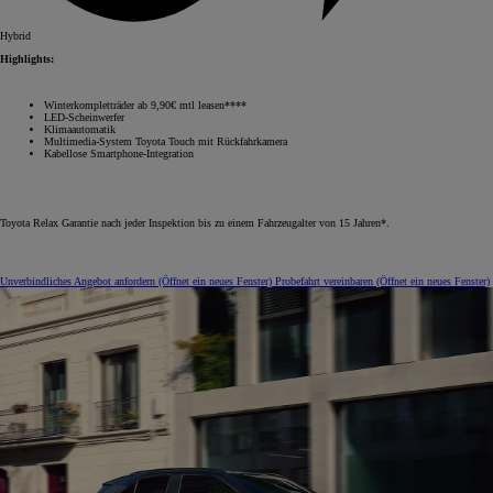
Hybrid
Highlights:
Winterkompletträder ab 9,90€ mtl leasen****
LED-Scheinwerfer
Klimaautomatik
Multimedia-System Toyota Touch mit Rückfahrkamera
Kabellose Smartphone-Integration
Toyota Relax Garantie nach jeder Inspektion bis zu einem Fahrzeugalter von 15 Jahren*.
Unverbindliches Angebot anfordern
(Öffnet ein neues Fenster)
Probefahrt vereinbaren
(Öffnet ein neues Fenster)