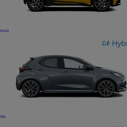
Aygo X
Yaris