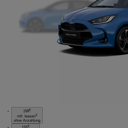
€
199
3
mtl. leasen
ohne Anzahlung
€
155