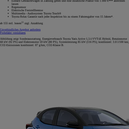
Einfach Gebrauchtwagen in Zahlung geben und eine zusätzliche Prämie von 1.000 €*** anrechnen
lassen
Regensensor
Elektrische Feststellbremse
Multimedia - Audiosystem Toyota Touch®
Toyota Relax Garantie nach jeder Inspektion bis zu einem Fahrzeugalter von 15 Jahren*.
11
ab 155 mtl. leasen
zzgl. Anzahlung
Unverbindliches Angebot anfordern
Probefahrt vereinbaren
Abbildung zeigt Sonderausstattung. Energieverbrauch Toyota Yaris Active 1,5-l-VVT-iE Hybrid, Benzinmotor
68 kW (92 PS) und Elektromotor 59 kW (80 PS), Systemleistung 85 kW (116 PS); kombiniert: 3.8 l/100 km;
CO2-Emissionen kombiniert: 87 g/km; CO2-Klasse B.