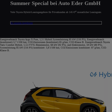
Summer Special bei Auto Eder GmbH
Viele Toyota Hybrid-Leasingangebote für Privatkunden ab 145 €¹⁰ monatlicher Leasingrate.
Zu unseren Angeboten
Energieverbrauch Toyota Aygo X Pure, 1,5 l Hybrid Systemleistung 85 kW (116 PS), Energieverbrauch
(kombiniert) 3,7 l/100 km; CO2-Emissionen (kombiniert) 85 g/km; CO2-Klasse B. Energieverbrauch Toyota
Yaris Comfort Hybrid, 1,5-l-VVT-i Benzinmotor, 68 kW (92 PS), und Elektromotor, 59 kW (80 PS),
Systemleistung 85 kW (116 PS) kombiniert: 3,8 l/100 km; CO2-Emissionen kombiniert: 87 g/km; CO2-
Klasse B.