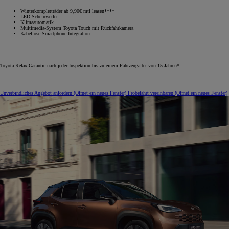
Winterkompletträder ab 9,90€ mtl leasen****
LED-Scheinwerfer
Klimaautomatik
Multimedia-System Toyota Touch mit Rückfahrkamera
Kabellose Smartphone-Integration
Toyota Relax Garantie nach jeder Inspektion bis zu einem Fahrzeugalter von 15 Jahren*.
Unverbindliches Angebot anfordern
(Öffnet ein neues Fenster)
Probefahrt vereinbaren
(Öffnet ein neues Fenster)