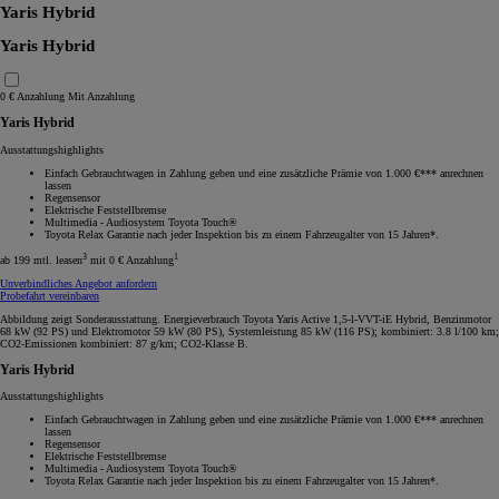
Yaris Hybrid
Yaris Hybrid
0 € Anzahlung
Mit Anzahlung
Yaris Hybrid
Ausstattungshighlights
Einfach Gebrauchtwagen in Zahlung geben und eine zusätzliche Prämie von 1.000 €*** anrechnen
lassen
Regensensor
Elektrische Feststellbremse
Multimedia - Audiosystem Toyota Touch®
Toyota Relax Garantie nach jeder Inspektion bis zu einem Fahrzeugalter von 15 Jahren*.
3
1
ab 199 mtl. leasen
mit 0 € Anzahlung
Unverbindliches Angebot anfordern
Probefahrt vereinbaren
Abbildung zeigt Sonderausstattung. Energieverbrauch Toyota Yaris Active 1,5-l-VVT-iE Hybrid, Benzinmotor
68 kW (92 PS) und Elektromotor 59 kW (80 PS), Systemleistung 85 kW (116 PS); kombiniert: 3.8 l/100 km;
CO2-Emissionen kombiniert: 87 g/km; CO2-Klasse B.
Yaris Hybrid
Ausstattungshighlights
Einfach Gebrauchtwagen in Zahlung geben und eine zusätzliche Prämie von 1.000 €*** anrechnen
lassen
Regensensor
Elektrische Feststellbremse
Multimedia - Audiosystem Toyota Touch®
Toyota Relax Garantie nach jeder Inspektion bis zu einem Fahrzeugalter von 15 Jahren*.