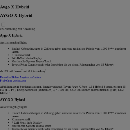
Aygo X Hybrid
AYGO X Hybrid
0 € Anzahlung
Mit Anzahlung
Aygo X Hybrid
Ausstattungshighlights
Einfach Gebrauchtwagen in Zahlung geben und eine zusätzliche Prämie von 1.000 €*** anrechnen
lassen
Klimaautomatik
7-Zoll-Multi-Info-Display
Multimedia-System Toyota Touch
Toyota Relax Garantie nach jeder Inspektion bis zu einem Fahrzeugalter von 15 Jahren*.
2
1
ab 189 mtl. leasen
mit 0 € Anzahlung
Unverbindliches Angebot anfordern
Probefahrt vereinbaren
Abbildung zeigt Sonderausstattung. Energieverbrauch Toyota Aygo X Pure, 1,5 l Hybrid Systemleistung 85
kW (116 PS), Energieverbrauch (kombiniert) 3,7 l/100 km; CO2-Emissionen (kombiniert) 85 g/km; CO2-
Klasse B.
AYGO X Hybrid
Ausstattungshighlights
Einfach Gebrauchtwagen in Zahlung geben und eine zusätzliche Prämie von 1.000 €*** anrechnen
lassen
Klimaautomatik
7-Zoll-Multi-Info-Display
Multimedia-System Toyota Touch
Toyota Relax Garantie nach jeder Inspektion bis zu einem Fahrzeugalter von 15 Jahren*.