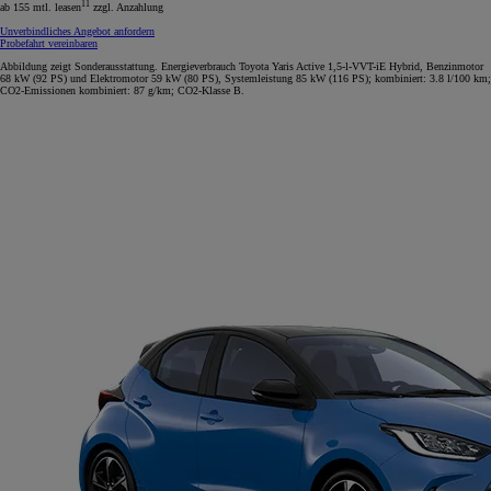
11
ab 155 mtl. leasen
zzgl. Anzahlung
Unverbindliches Angebot anfordern
Probefahrt vereinbaren
Abbildung zeigt Sonderausstattung. Energieverbrauch Toyota Yaris Active 1,5-l-VVT-iE Hybrid, Benzinmotor
68 kW (92 PS) und Elektromotor 59 kW (80 PS), Systemleistung 85 kW (116 PS); kombiniert: 3.8 l/100 km;
CO2-Emissionen kombiniert: 87 g/km; CO2-Klasse B.