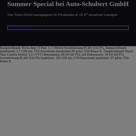
Summer Special bei Auto-Schubert GmbH
Viele Toyota Hybrid-Leasingangebote für Privatkunden ab 145 €¹⁰ monatlicher Leasingrate.
Zu unseren Angeboten
Energieverbrauch Toyota Aygo X Pure, 1,5 l Hybrid Systemleistung 85 kW (116 PS), Energieverbrauch
(kombiniert) 3,7 l/100 km; CO2-Emissionen (kombiniert) 85 g/km; CO2-Klasse B. Energieverbrauch Toyota
Yaris Comfort Hybrid, 1,5-l-VVT-i Benzinmotor, 68 kW (92 PS), und Elektromotor, 59 kW (80 PS),
Systemleistung 85 kW (116 PS) kombiniert: 3,8 l/100 km; CO2-Emissionen kombiniert: 87 g/km; CO2-
Klasse B.