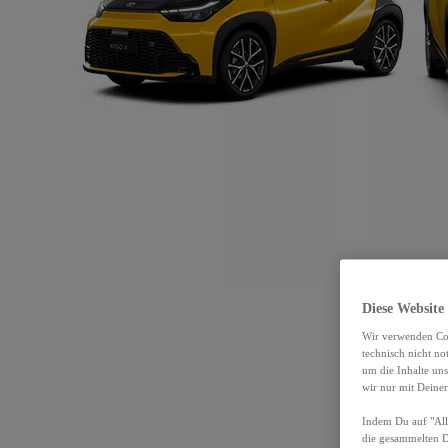
Diese Website
Wir verwenden Coo
technisch nicht n
um die Inhalte un
wir nur mit Deiner
Indem Du auf "Alle
die gesammelten 