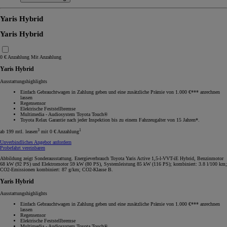
Yaris Hybrid
Yaris Hybrid
0 € Anzahlung
Mit Anzahlung
Yaris Hybrid
Ausstattungshighlights
Einfach Gebrauchtwagen in Zahlung geben und eine zusätzliche Prämie von 1.000 €*** anrechnen
lassen
Regensensor
Elektrische Feststellbremse
Multimedia - Audiosystem Toyota Touch®
Toyota Relax Garantie nach jeder Inspektion bis zu einem Fahrzeugalter von 15 Jahren*.
3
1
ab 199 mtl. leasen
mit 0 € Anzahlung
Unverbindliches Angebot anfordern
Probefahrt vereinbaren
Abbildung zeigt Sonderausstattung. Energieverbrauch Toyota Yaris Active 1,5-l-VVT-iE Hybrid, Benzinmotor
68 kW (92 PS) und Elektromotor 59 kW (80 PS), Systemleistung 85 kW (116 PS); kombiniert: 3.8 l/100 km;
CO2-Emissionen kombiniert: 87 g/km; CO2-Klasse B.
Yaris Hybrid
Ausstattungshighlights
Einfach Gebrauchtwagen in Zahlung geben und eine zusätzliche Prämie von 1.000 €*** anrechnen
lassen
Regensensor
Elektrische Feststellbremse
Multimedia - Audiosystem Toyota Touch®