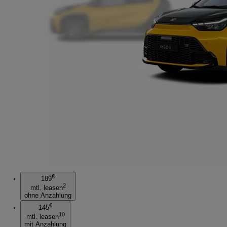
€
189
2
mtl. leasen
ohne Anzahlung
€
145
10
mtl. leasen
mit Anzahlung