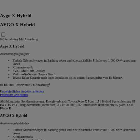
RAV4
Aygo X Hybrid
AYGO X Hybrid
0 € Anzahlung
Mit Anzahlung
Aygo X Hybrid
Ausstattungshighlights
Einfach Gebrauchtwagen in Zahlung geben und eine zusätzliche Prämie von 1.000 €*** anrechnen
lassen
Klimaautomatik
7-Zoll-Multi-Info-Display
Multimedia-System Toyota Touch
Toyota Relax Garantie nach jeder Inspektion bis zu einem Fahrzeugalter von 15 Jahren*.
2
1
ab 189 mtl. leasen
mit 0 € Anzahlung
Unverbindliches Angebot anfordern
Probefahrt vereinbaren
Abbildung zeigt Sonderausstattung. Energieverbrauch Toyota Aygo X Pure, 1,5 l Hybrid Systemleistung 85
kW (116 PS), Energieverbrauch (kombiniert) 3,7 l/100 km; CO2-Emissionen (kombiniert) 85 g/km; CO2-
Klasse B.
AYGO X Hybrid
Ausstattungshighlights
Einfach Gebrauchtwagen in Zahlung geben und eine zusätzliche Prämie von 1.000 €*** anrechnen
lassen
Klimaautomatik