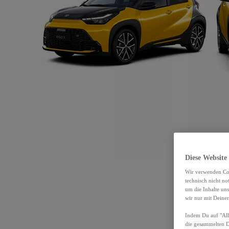
Diese Website
Wir verwenden Coo
technisch nicht n
um die Inhalte un
wir nur mit Deiner
Indem Du auf "Alle
die gesammelten 