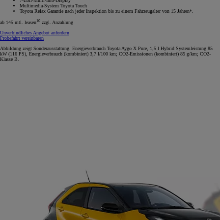
7-Zoll-Multi-Info-Display
Multimedia-System Toyota Touch
Toyota Relax Garantie nach jeder Inspektion bis zu einem Fahrzeugalter von 15 Jahren*.
10
ab 145 mtl. leasen
zzgl. Anzahlung
Unverbindliches Angebot anfordern
Probefahrt vereinbaren
Abbildung zeigt Sonderausstattung. Energieverbrauch Toyota Aygo X Pure, 1,5 l Hybrid Systemleistung 85
kW (116 PS), Energieverbrauch (kombiniert) 3,7 l/100 km; CO2-Emissionen (kombiniert) 85 g/km; CO2-
Klasse B.