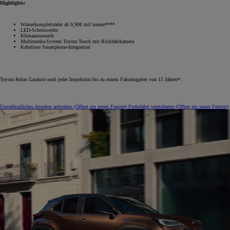
Highlights:
Winterkompletträder ab 9,90€ mtl leasen****
LED-Scheinwerfer
Klimaautomatik
Multimedia-System Toyota Touch mit Rückfahrkamera
Kabellose Smartphone-Integration
Toyota Relax Garantie nach jeder Inspektion bis zu einem Fahrzeugalter von 15 Jahren*.
Unverbindliches Angebot anfordern
(Öffnet ein neues Fenster)
Probefahrt vereinbaren
(Öffnet ein neues Fenster)