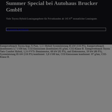
Summer Special bei Autohaus Brucker
GmbH
Viele Toyota Hybrid-Leasingangebote für Privatkunden ab 145 €¹⁰ monatlicher Leasingrate.
Zu unseren Angeboten
Energieverbrauch Toyota Aygo X Pure, 1,5 l Hybrid Systemleistung 85 kW (116 PS), Energieverbrauch
(kombiniert) 3,7 l/100 km; CO2-Emissionen (kombiniert) 85 g/km; CO2-Klasse B. Energieverbrauch Toyota
Yaris Comfort Hybrid, 1,5-l-VVT-i Benzinmotor, 68 kW (92 PS), und Elektromotor, 59 kW (80 PS),
Systemleistung 85 kW (116 PS) kombiniert: 3,8 l/100 km; CO2-Emissionen kombiniert: 87 g/km; CO2-
Klasse B.