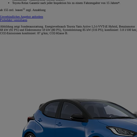
Toyota Relax Garantie nach jeder Inspektion bis zu einem Fahrzeugalter von 15 Jahren*.
11
ab 155 mtl. leasen
zzgl. Anzahlung
Unverbindliches Angebot anfordern
Probefahrt vereinbaren
Abbildung zeigt Sonderausstattung. Energieverbrauch Toyota Yaris Active 1,5-l-VVT-iE Hybrid, Benzinmotor
68 kW (92 PS) und Elektromotor 59 kW (80 PS), Systemleistung 85 kW (116 PS); kombiniert: 3.8 l/100 km;
CO2-Emissionen kombiniert: 87 g/km; CO2-Klasse B.