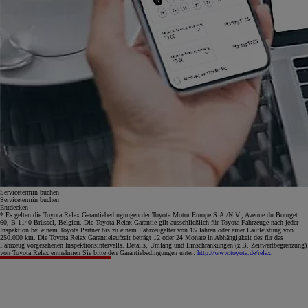
Servicetermin buchen
Servicetermin buchen
Entdecken
* Es gelten die Toyota Relax Garantiebedingungen der Toyota Motor Europe S.A./N.V., Avenue du Bourget
60, B-1140 Brüssel, Belgien. Die Toyota Relax Garantie gilt ausschließlich für Toyota Fahrzeuge nach jeder
Inspektion bei einem Toyota Partner bis zu einem Fahrzeugalter von 15 Jahren oder einer Laufleistung von
250.000 km. Die Toyota Relax Garantielaufzeit beträgt 12 oder 24 Monate in Abhängigkeit des für das
Fahrzeug vorgesehenen Inspektionsintervalls. Details, Umfang und Einschränkungen (z.B. Zeitwertbegrenzung)
von Toyota Relax entnehmen Sie bitte den Garantiebedingungen unter:
http://www.toyota.de/relax
.