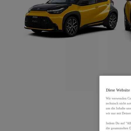
Diese Website
Wir verwenden Coo
technisch nicht n
um die Inhalte un
wir nur mit Deiner
Indem Du auf "Alle
die gesammelten 