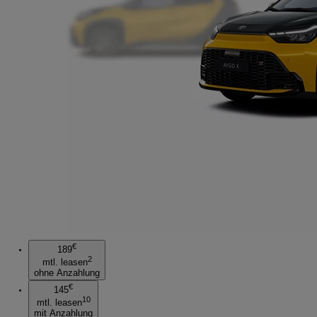
€
189
2
mtl. leasen
ohne Anzahlung
€
145
10
mtl. leasen
mit Anzahlung