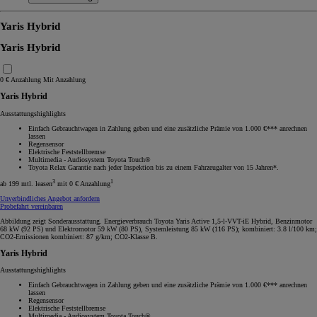
Yaris Hybrid
Yaris Hybrid
0 € Anzahlung
Mit Anzahlung
Yaris Hybrid
Ausstattungshighlights
Einfach Gebrauchtwagen in Zahlung geben und eine zusätzliche Prämie von 1.000 €*** anrechnen
lassen
Regensensor
Elektrische Feststellbremse
Multimedia - Audiosystem Toyota Touch®
Toyota Relax Garantie nach jeder Inspektion bis zu einem Fahrzeugalter von 15 Jahren*.
3
1
ab 199 mtl. leasen
mit 0 € Anzahlung
Unverbindliches Angebot anfordern
Probefahrt vereinbaren
Abbildung zeigt Sonderausstattung. Energieverbrauch Toyota Yaris Active 1,5-l-VVT-iE Hybrid, Benzinmotor
68 kW (92 PS) und Elektromotor 59 kW (80 PS), Systemleistung 85 kW (116 PS); kombiniert: 3.8 l/100 km;
CO2-Emissionen kombiniert: 87 g/km; CO2-Klasse B.
Yaris Hybrid
Ausstattungshighlights
Einfach Gebrauchtwagen in Zahlung geben und eine zusätzliche Prämie von 1.000 €*** anrechnen
lassen
Regensensor
Elektrische Feststellbremse
Multimedia - Audiosystem Toyota Touch®