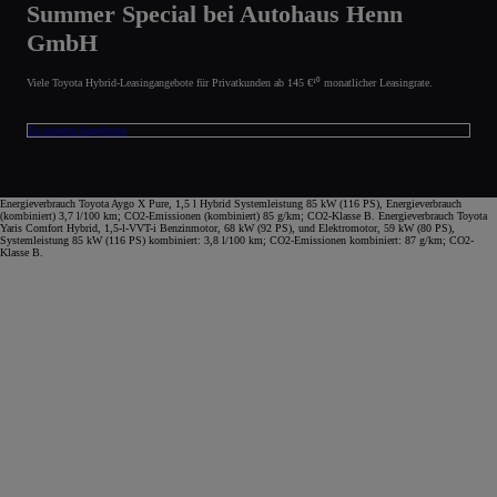
Summer Special bei Autohaus Henn
GmbH
Viele Toyota Hybrid-Leasingangebote für Privatkunden ab 145 €¹⁰ monatlicher Leasingrate.
Zu unseren Angeboten
Energieverbrauch Toyota Aygo X Pure, 1,5 l Hybrid Systemleistung 85 kW (116 PS), Energieverbrauch
(kombiniert) 3,7 l/100 km; CO2-Emissionen (kombiniert) 85 g/km; CO2-Klasse B. Energieverbrauch Toyota
Yaris Comfort Hybrid, 1,5-l-VVT-i Benzinmotor, 68 kW (92 PS), und Elektromotor, 59 kW (80 PS),
Systemleistung 85 kW (116 PS) kombiniert: 3,8 l/100 km; CO2-Emissionen kombiniert: 87 g/km; CO2-
Klasse B.