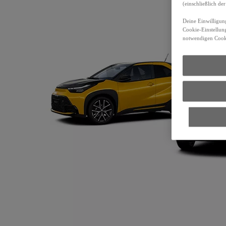
(einschließlich d
Deine Einwilligung
Cookie-Einstellung
notwendigen Cooki