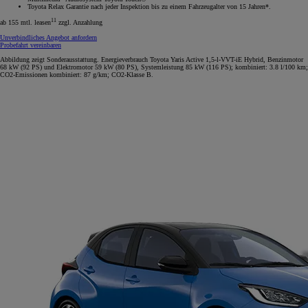
Toyota Relax Garantie nach jeder Inspektion bis zu einem Fahrzeugalter von 15 Jahren*.
11
ab 155 mtl. leasen
zzgl. Anzahlung
Unverbindliches Angebot anfordern
Probefahrt vereinbaren
Abbildung zeigt Sonderausstattung. Energieverbrauch Toyota Yaris Active 1,5-l-VVT-iE Hybrid, Benzinmotor
68 kW (92 PS) und Elektromotor 59 kW (80 PS), Systemleistung 85 kW (116 PS); kombiniert: 3.8 l/100 km;
CO2-Emissionen kombiniert: 87 g/km; CO2-Klasse B.