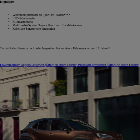
Highlights:
Winterkompletträder ab 9,90€ mtl leasen****
LED-Scheinwerfer
Klimaautomatik
Multimedia-System Toyota Touch mit Rückfahrkamera
Kabellose Smartphone-Integration
Toyota Relax Garantie nach jeder Inspektion bis zu einem Fahrzeugalter von 15 Jahren*.
Unverbindliches Angebot anfordern
(Öffnet ein neues Fenster)
Probefahrt vereinbaren
(Öffnet ein neues Fenster)