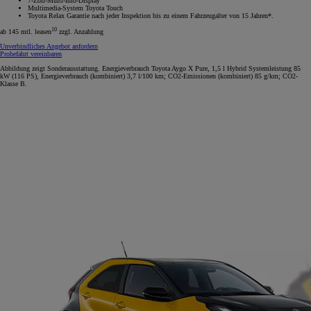
7-Zoll-Multi-Info-Display
Multimedia-System Toyota Touch
Toyota Relax Garantie nach jeder Inspektion bis zu einem Fahrzeugalter von 15 Jahren*.
10
ab 145 mtl. leasen
zzgl. Anzahlung
Unverbindliches Angebot anfordern
Probefahrt vereinbaren
Abbildung zeigt Sonderausstattung. Energieverbrauch Toyota Aygo X Pure, 1,5 l Hybrid Systemleistung 85
kW (116 PS), Energieverbrauch (kombiniert) 3,7 l/100 km; CO2-Emissionen (kombiniert) 85 g/km; CO2-
Klasse B.