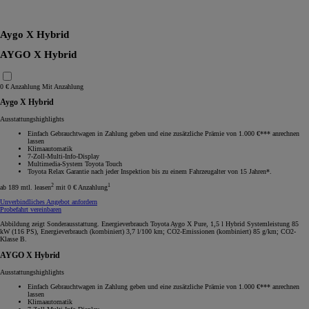
RAV4
Aygo X Hybrid
AYGO X Hybrid
0 € Anzahlung
Mit Anzahlung
Aygo X Hybrid
Ausstattungshighlights
Einfach Gebrauchtwagen in Zahlung geben und eine zusätzliche Prämie von 1.000 €*** anrechnen
lassen
Klimaautomatik
7-Zoll-Multi-Info-Display
Multimedia-System Toyota Touch
Toyota Relax Garantie nach jeder Inspektion bis zu einem Fahrzeugalter von 15 Jahren*.
2
1
ab 189 mtl. leasen
mit 0 € Anzahlung
Unverbindliches Angebot anfordern
Probefahrt vereinbaren
Abbildung zeigt Sonderausstattung. Energieverbrauch Toyota Aygo X Pure, 1,5 l Hybrid Systemleistung 85
kW (116 PS), Energieverbrauch (kombiniert) 3,7 l/100 km; CO2-Emissionen (kombiniert) 85 g/km; CO2-
Klasse B.
AYGO X Hybrid
Ausstattungshighlights
Einfach Gebrauchtwagen in Zahlung geben und eine zusätzliche Prämie von 1.000 €*** anrechnen
lassen
Klimaautomatik