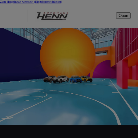
Zum Hauptinhalt wechseln
(Eingabetaste drücken)
Open