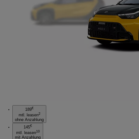
€
189
2
mtl. leasen
ohne Anzahlung
€
145
10
mtl. leasen
mit Anzahlung