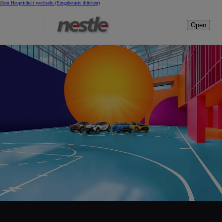
Zum Hauptinhalt wechseln
(Eingabetaste drücken)
Open