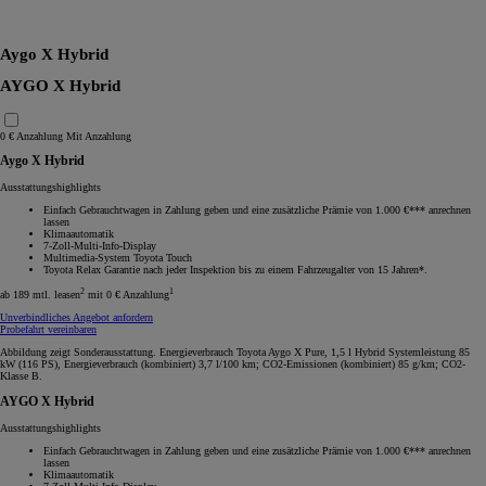
RAV4
Aygo X Hybrid
AYGO X Hybrid
0 € Anzahlung
Mit Anzahlung
Aygo X Hybrid
Ausstattungshighlights
Einfach Gebrauchtwagen in Zahlung geben und eine zusätzliche Prämie von 1.000 €*** anrechnen
lassen
Klimaautomatik
7-Zoll-Multi-Info-Display
Multimedia-System Toyota Touch
Toyota Relax Garantie nach jeder Inspektion bis zu einem Fahrzeugalter von 15 Jahren*.
2
1
ab 189 mtl. leasen
mit 0 € Anzahlung
Unverbindliches Angebot anfordern
Probefahrt vereinbaren
Abbildung zeigt Sonderausstattung. Energieverbrauch Toyota Aygo X Pure, 1,5 l Hybrid Systemleistung 85
kW (116 PS), Energieverbrauch (kombiniert) 3,7 l/100 km; CO2-Emissionen (kombiniert) 85 g/km; CO2-
Klasse B.
AYGO X Hybrid
Ausstattungshighlights
Einfach Gebrauchtwagen in Zahlung geben und eine zusätzliche Prämie von 1.000 €*** anrechnen
lassen
Klimaautomatik