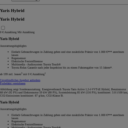
Yaris Hybrid
Yaris Hybrid
0 € Anzahlung
Mit Anzahlung
Yaris Hybrid
Ausstattungshighlights
Einfach Gebrauchtwagen in Zahlung geben und eine zusätzliche Prämie von 1.000 €*** anrechnen
lassen
Regensensor
Elektrische Feststellbremse
Multimedia - Audiosystem Toyota Touch®
Toyota Relax Garantie nach jeder Inspektion bis zu einem Fahrzeugalter von 15 Jahren*.
3
1
ab 199 mtl. leasen
mit 0 € Anzahlung
Unverbindliches Angebot anfordern
Probefahrt vereinbaren
Abbildung zeigt Sonderausstattung. Energieverbrauch Toyota Yaris Active 1,5-l-VVT-iE Hybrid, Benzinmotor
68 kW (92 PS) und Elektromotor 59 kW (80 PS), Systemleistung 85 kW (116 PS); kombiniert: 3.8 l/100 km;
CO2-Emissionen kombiniert: 87 g/km; CO2-Klasse B.
Yaris Hybrid
Ausstattungshighlights
Einfach Gebrauchtwagen in Zahlung geben und eine zusätzliche Prämie von 1.000 €*** anrechnen
lassen
Regensensor
Elektrische Feststellbremse
Multimedia - Audiosystem Toyota Touch®