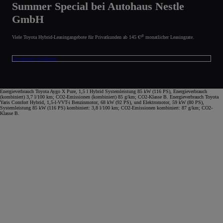
Summer Special bei Autohaus Nestle
GmbH
Viele Toyota Hybrid-Leasingangebote für Privatkunden ab 145 €¹⁰ monatlicher Leasingrate.
Zu unseren Angeboten
Energieverbrauch Toyota Aygo X Pure, 1,5 l Hybrid Systemleistung 85 kW (116 PS), Energieverbrauch
(kombiniert) 3,7 l/100 km; CO2-Emissionen (kombiniert) 85 g/km; CO2-Klasse B. Energieverbrauch Toyota
Yaris Comfort Hybrid, 1,5-l-VVT-i Benzinmotor, 68 kW (92 PS), und Elektromotor, 59 kW (80 PS),
Systemleistung 85 kW (116 PS) kombiniert: 3,8 l/100 km; CO2-Emissionen kombiniert: 87 g/km; CO2-
Klasse B.