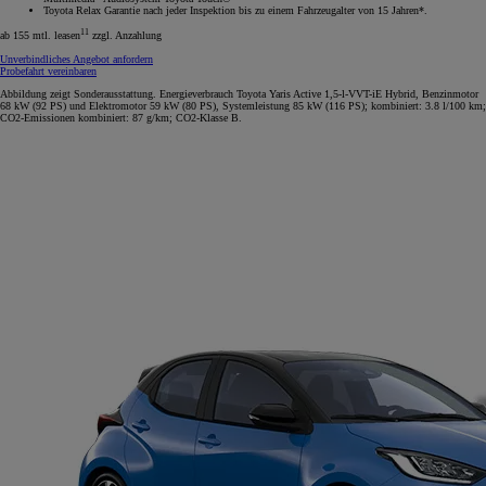
Toyota Relax Garantie nach jeder Inspektion bis zu einem Fahrzeugalter von 15 Jahren*.
11
ab 155 mtl. leasen
zzgl. Anzahlung
Unverbindliches Angebot anfordern
Probefahrt vereinbaren
Abbildung zeigt Sonderausstattung. Energieverbrauch Toyota Yaris Active 1,5-l-VVT-iE Hybrid, Benzinmotor
68 kW (92 PS) und Elektromotor 59 kW (80 PS), Systemleistung 85 kW (116 PS); kombiniert: 3.8 l/100 km;
CO2-Emissionen kombiniert: 87 g/km; CO2-Klasse B.