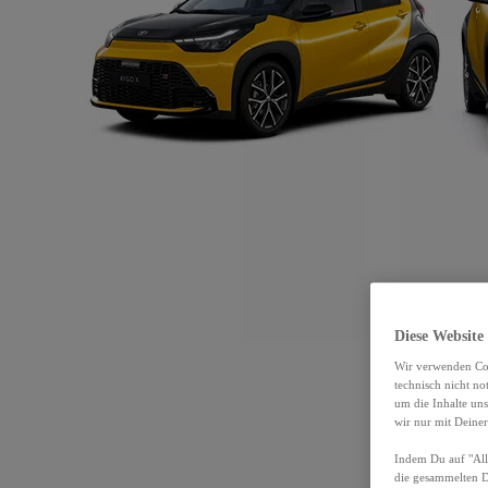
Diese Website
Wir verwenden Coo
technisch nicht n
um die Inhalte un
wir nur mit Deiner
Indem Du auf "Alle
die gesammelten 