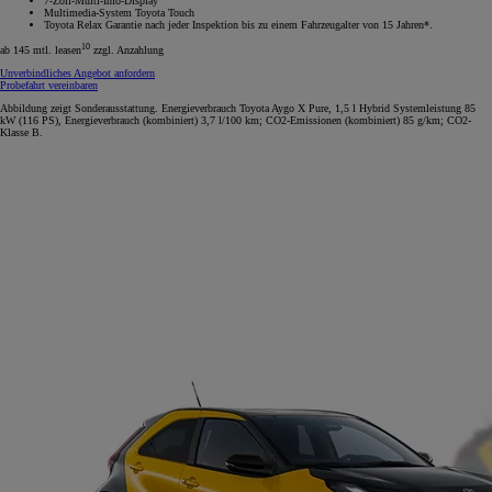
7-Zoll-Multi-Info-Display
Multimedia-System Toyota Touch
Toyota Relax Garantie nach jeder Inspektion bis zu einem Fahrzeugalter von 15 Jahren*.
10
ab 145 mtl. leasen
zzgl. Anzahlung
Unverbindliches Angebot anfordern
Probefahrt vereinbaren
Abbildung zeigt Sonderausstattung. Energieverbrauch Toyota Aygo X Pure, 1,5 l Hybrid Systemleistung 85
kW (116 PS), Energieverbrauch (kombiniert) 3,7 l/100 km; CO2-Emissionen (kombiniert) 85 g/km; CO2-
Klasse B.