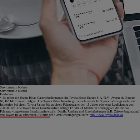
Servicetermin buchen
Servicetermin buchen
Entdecken
* Es gelten die Toyota Relax Garantiebedingungen der Toyota Motor Europe S.A./N.V., Avenue du Bourget
60, B-1140 Brüssel, Belgien. Die Toyota Relax Garantie gilt ausschließlich für Toyota Fahrzeuge nach jeder
Inspektion bei einem Toyota Partner bis zu einem Fahrzeugalter von 15 Jahren oder einer Laufleistung von
250.000 km. Die Toyota Relax Garantielaufzeit beträgt 12 oder 24 Monate in Abhängigkeit des für das
Fahrzeug vorgesehenen Inspektionsintervalls. Details, Umfang und Einschränkungen (z.B. Zeitwertbegrenzung)
von Toyota Relax entnehmen Sie bitte den Garantiebedingungen unter:
http://www.toyota.de/relax
.