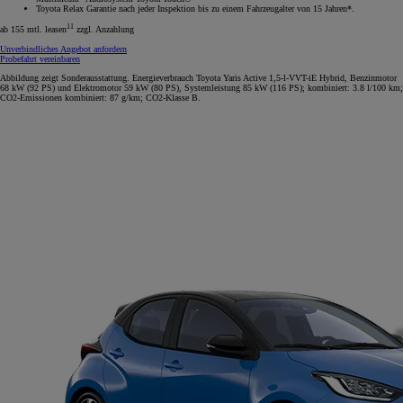
Toyota Relax Garantie nach jeder Inspektion bis zu einem Fahrzeugalter von 15 Jahren*.
11
ab 155 mtl. leasen
zzgl. Anzahlung
Unverbindliches Angebot anfordern
Probefahrt vereinbaren
Abbildung zeigt Sonderausstattung. Energieverbrauch Toyota Yaris Active 1,5-l-VVT-iE Hybrid, Benzinmotor
68 kW (92 PS) und Elektromotor 59 kW (80 PS), Systemleistung 85 kW (116 PS); kombiniert: 3.8 l/100 km;
CO2-Emissionen kombiniert: 87 g/km; CO2-Klasse B.