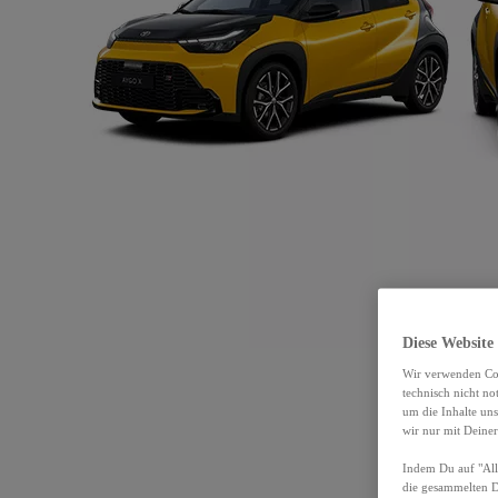
Diese Website
Wir verwenden Coo
technisch nicht n
um die Inhalte un
wir nur mit Deiner
Indem Du auf "Alle
die gesammelten 