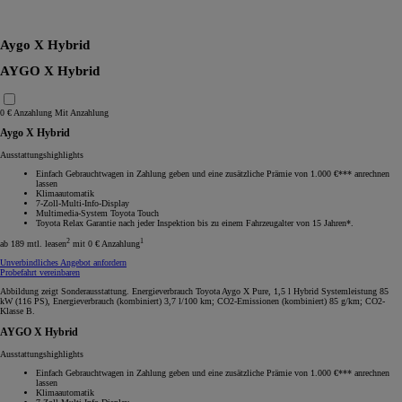
RAV4
Aygo X Hybrid
AYGO X Hybrid
0 € Anzahlung
Mit Anzahlung
Aygo X Hybrid
Ausstattungshighlights
Einfach Gebrauchtwagen in Zahlung geben und eine zusätzliche Prämie von 1.000 €*** anrechnen
lassen
Klimaautomatik
7-Zoll-Multi-Info-Display
Multimedia-System Toyota Touch
Toyota Relax Garantie nach jeder Inspektion bis zu einem Fahrzeugalter von 15 Jahren*.
2
1
ab 189 mtl. leasen
mit 0 € Anzahlung
Unverbindliches Angebot anfordern
Probefahrt vereinbaren
Abbildung zeigt Sonderausstattung. Energieverbrauch Toyota Aygo X Pure, 1,5 l Hybrid Systemleistung 85
kW (116 PS), Energieverbrauch (kombiniert) 3,7 l/100 km; CO2-Emissionen (kombiniert) 85 g/km; CO2-
Klasse B.
AYGO X Hybrid
Ausstattungshighlights
Einfach Gebrauchtwagen in Zahlung geben und eine zusätzliche Prämie von 1.000 €*** anrechnen
lassen
Klimaautomatik