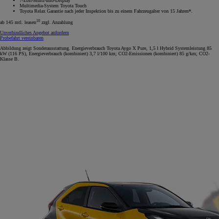
7-Zoll-Multi-Info-Display
Multimedia-System Toyota Touch
Toyota Relax Garantie nach jeder Inspektion bis zu einem Fahrzeugalter von 15 Jahren*.
10
ab 145 mtl. leasen
zzgl. Anzahlung
Unverbindliches Angebot anfordern
Probefahrt vereinbaren
Abbildung zeigt Sonderausstattung. Energieverbrauch Toyota Aygo X Pure, 1,5 l Hybrid Systemleistung 85
kW (116 PS), Energieverbrauch (kombiniert) 3,7 l/100 km; CO2-Emissionen (kombiniert) 85 g/km; CO2-
Klasse B.