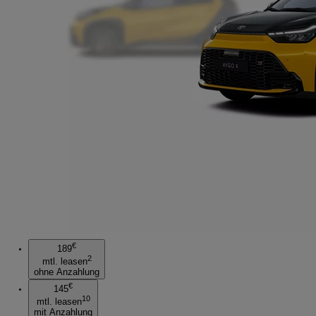
€
189
2
mtl. leasen
ohne Anzahlung
€
145
10
mtl. leasen
mit Anzahlung