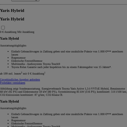
Yaris Hybrid
Yaris Hybrid
0 € Anzahlung
Mit Anzahlung
Yaris Hybrid
Ausstattungshighlights
Einfach Gebrauchtwagen in Zahlung geben und eine zusätzliche Prämie von 1.000 €*** anrechnen
lassen
Regensensor
Elektrische Feststellbremse
Multimedia - Audiosystem Toyota Touch®
Toyota Relax Garantie nach jeder Inspektion bis zu einem Fahrzeugalter von 15 Jahren*.
3
1
ab 199 mtl. leasen
mit 0 € Anzahlung
Unverbindliches Angebot anfordern
Probefahrt vereinbaren
Abbildung zeigt Sonderausstattung. Energieverbrauch Toyota Yaris Active 1,5-l-VVT-iE Hybrid, Benzinmotor
68 kW (92 PS) und Elektromotor 59 kW (80 PS), Systemleistung 85 kW (116 PS); kombiniert: 3.8 l/100 km;
CO2-Emissionen kombiniert: 87 g/km; CO2-Klasse B.
Yaris Hybrid
Ausstattungshighlights
Einfach Gebrauchtwagen in Zahlung geben und eine zusätzliche Prämie von 1.000 €*** anrechnen
lassen
Regensensor
Elektrische Feststellbremse
Multimedia - Audiosystem Toyota Touch®