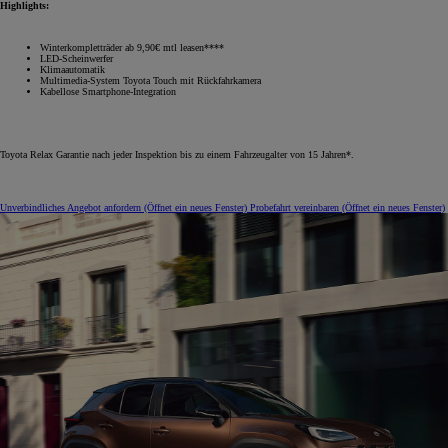
Highlights:
Winterkompletträder ab 9,90€ mtl leasen****
LED-Scheinwerfer
Klimaautomatik
Multimedia-System Toyota Touch mit Rückfahrkamera
Kabellose Smartphone-Integration
Toyota Relax Garantie nach jeder Inspektion bis zu einem Fahrzeugalter von 15 Jahren*.
Unverbindliches Angebot anfordern
(Öffnet ein neues Fenster)
Probefahrt vereinbaren
(Öffnet ein neues Fenster)