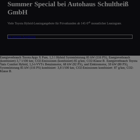
Summer Special bei Autohaus Schultheiß
GmbH
Viele Toyota Hybrid-Leasingangebote für Privatkunden ab 145 €¹⁰ monatlicher Leasingrate.
Zu unseren Angeboten
Energieverbrauch Toyota Aygo X Pure, 1,5 l Hybrid Systemleistung 85 kW (116 PS), Energieverbrauch
(kombiniert) 3,7 l/100 km; CO2-Emissionen (kombiniert) 85 g/km; CO2-Klasse B. Energieverbrauch Toyota
Yaris Comfort Hybrid, 1,5-l-VVT-i Benzinmotor, 68 kW (92 PS), und Elektromotor, 59 kW (80 PS),
Systemleistung 85 kW (116 PS) kombiniert: 3,8 l/100 km; CO2-Emissionen kombiniert: 87 g/km; CO2-
Klasse B.