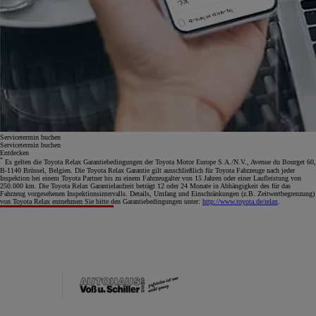
Servicetermin buchen
Servicetermin buchen
Entdecken
*
Es gelten die Toyota Relax Garantiebedingungen der Toyota Motor Europe S.A./N.V., Avenue du Bourget 60,
B-1140 Brüssel, Belgien. Die Toyota Relax Garantie gilt ausschließlich für Toyota Fahrzeuge nach jeder
Inspektion bei einem Toyota Partner bis zu einem Fahrzeugalter von 15 Jahren oder einer Laufleistung von
250.000 km. Die Toyota Relax Garantielaufzeit beträgt 12 oder 24 Monate in Abhängigkeit des für das
Fahrzeug vorgesehenen Inspektionsintervalls. Details, Umfang und Einschränkungen (z.B. Zeitwertbegrenzung)
von Toyota Relax entnehmen Sie bitte den Garantiebedingungen unter:
http://www.toyota.de/relax
.