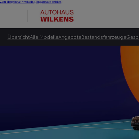
Summer Special bei 
Zum Hauptinhalt wechseln
(Eingabetaste drücken)
Viele Toyota Hybrid-Leasingangebote für Privatkunden ab 145 €¹⁰ monatlicher Le
Zu unseren Angeboten
Übersicht
Alle Modelle
Angebote
Bestandsfahrzeuge
Gesc