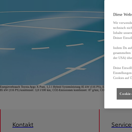
Diese Web
Wir verwende
technisch nic
Inhalte unser
Deiner Einwil
Indem Du auf 
gesammelten 
der USA) übe
Deine Einwill
Einstellungen
Cookies auf 
Energieverbrauch Toyota Aygo X Pure, 1,5 l Hybrid Systemleistung 85 kW (116 PS), Energieverbrauch (komb
85 kW (116 PS) kombiniert: 3,8 l/100 km; CO2-Emissionen kombiniert: 87 g/km; CO2-Klasse B.
Cookie-
Kontakt
Servic