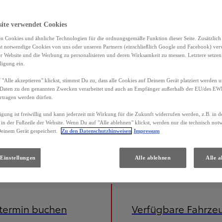
site verwendet Cookies
n Cookies und ähnliche Technologien für die ordnungsgemäße Funktion dieser Seite. Zusätzlic
ht notwendige Cookies von uns oder unseren Partnern (einschließlich Google und Facebook) ver
er Website und die Werbung zu personalisieren und deren Wirksamkeit zu messen. Letztere setzen
ligung ein.
"Alle akzeptieren" klickst, stimmst Du zu, dass alle Cookies auf Deinem Gerät platziert werden u
Daten zu den genannten Zwecken verarbeitet und auch an Empfänger außerhalb der EU/des EWR 
rtragen werden dürfen.
igung ist freiwillig und kann jederzeit mit Wirkung für die Zukunft widerrufen werden, z.B. in 
 in der Fußzeile der Website. Wenn Du auf "Alle ablehnen" klickst, werden nur die technisch no
Deinem Gerät gespeichert.
Zu den Datenschutzhinweisen
Impressum
iniert) 3,7 l/100 km; CO2-Emissionen (kombiniert) 85 g/km; CO2-Klasse B. Energieverbrauch Toyota Yaris C
Einstellungen
Alle ablehnen
Alle a
etermin buchen
Verfügbare Fahrze