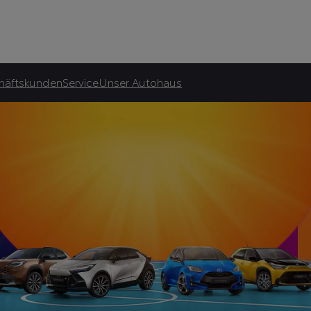
Autohaus Wilkens GmbH
asingrate.
häftskunden
Service
Unser Autohaus