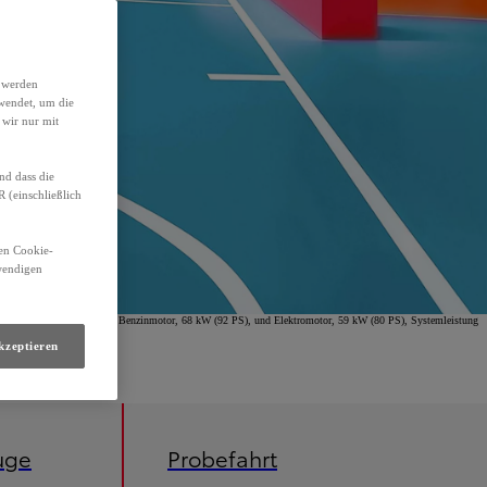
h werden
wendet, um die
 wir nur mit
nd dass die
(einschließlich
den Cookie-
twendigen
omfort Hybrid, 1,5-l-VVT-i Benzinmotor, 68 kW (92 PS), und Elektromotor, 59 kW (80 PS), Systemleistung
kzeptieren
uge
Probefahrt