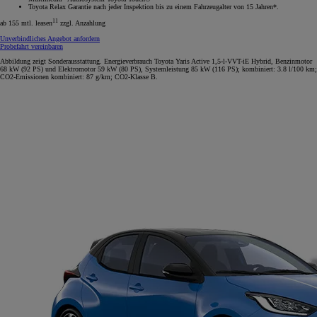
Toyota Relax Garantie nach jeder Inspektion bis zu einem Fahrzeugalter von 15 Jahren*.
11
ab 155 mtl. leasen
zzgl. Anzahlung
Unverbindliches Angebot anfordern
Probefahrt vereinbaren
Abbildung zeigt Sonderausstattung. Energieverbrauch Toyota Yaris Active 1,5-l-VVT-iE Hybrid, Benzinmotor
68 kW (92 PS) und Elektromotor 59 kW (80 PS), Systemleistung 85 kW (116 PS); kombiniert: 3.8 l/100 km;
CO2-Emissionen kombiniert: 87 g/km; CO2-Klasse B.