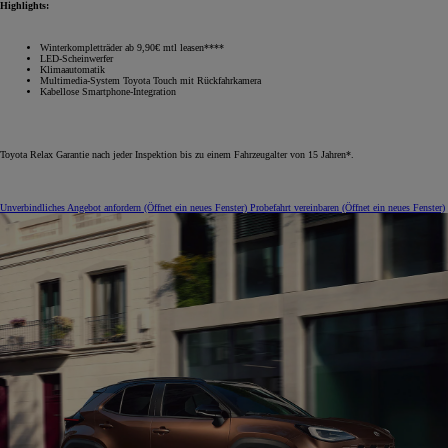
Highlights:
Winterkompletträder ab 9,90€ mtl leasen****
LED-Scheinwerfer
Klimaautomatik
Multimedia-System Toyota Touch mit Rückfahrkamera
Kabellose Smartphone-Integration
Toyota Relax Garantie nach jeder Inspektion bis zu einem Fahrzeugalter von 15 Jahren*.
Unverbindliches Angebot anfordern
(Öffnet ein neues Fenster)
Probefahrt vereinbaren
(Öffnet ein neues Fenster)