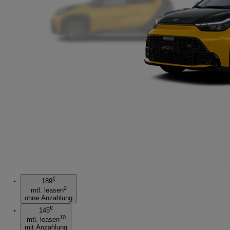
€
189
2
mtl. leasen
ohne Anzahlung
€
145
10
mtl. leasen
mit Anzahlung