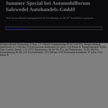
Summer Special bei Automobilforum
Salzwedel Autohandels-GmbH
Viele Toyota Hybrid-Leasingangebote für Privatkunden ab 145 €¹⁰ monatlicher Leasingrate.
Zu unseren Angeboten
Energieverbrauch Toyota Aygo X Pure, 1,5 l Hybrid Systemleistung 85 kW (116 PS), Energieverbrauch
(kombiniert) 3,7 l/100 km; CO2-Emissionen (kombiniert) 85 g/km; CO2-Klasse B. Energieverbrauch Toyota
Yaris Comfort Hybrid, 1,5-l-VVT-i Benzinmotor, 68 kW (92 PS), und Elektromotor, 59 kW (80 PS),
Systemleistung 85 kW (116 PS) kombiniert: 3,8 l/100 km; CO2-Emissionen kombiniert: 87 g/km; CO2-
Klasse B.