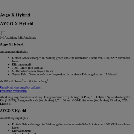
RAV4
Aygo X Hybrid
AYGO X Hybrid
0 € Anzahlung
Mit Anzahlung
Aygo X Hybrid
Ausstattungshighlights
Einfach Gebrauchtwagen in Zahlung geben und eine zusätzliche Prämie von 1.000 €*** anrechnen
lassen
Klimaautomatik
7-Zoll-Multi-Info-Display
Multimedia-System Toyota Touch
Toyota Relax Garantie nach jeder Inspektion bis zu einem Fahrzeugalter von 15 Jahren*.
2
1
ab 189 mtl. leasen
mit 0 € Anzahlung
Unverbindliches Angebot anfordern
Probefahrt vereinbaren
Abbildung zeigt Sonderausstattung. Energieverbrauch Toyota Aygo X Pure, 1,5 l Hybrid Systemleistung 85
kW (116 PS), Energieverbrauch (kombiniert) 3,7 l/100 km; CO2-Emissionen (kombiniert) 85 g/km; CO2-
Klasse B.
AYGO X Hybrid
Ausstattungshighlights
Einfach Gebrauchtwagen in Zahlung geben und eine zusätzliche Prämie von 1.000 €*** anrechnen
lassen
Klimaautomatik