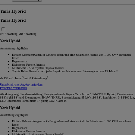
Yaris Hybrid
Yaris Hybrid
0 € Anzahlung
Mit Anzahlung
Yaris Hybrid
Ausstattungshighlights
Einfach Gebrauchtwagen in Zahlung geben und eine zusätzliche Prämie von 1.000 €*** anrechnen
lassen
Regensensor
Elektrische Feststellbremse
Multimedia - Audiosystem Toyota Touch®
Toyota Relax Garantie nach jeder Inspektion bis zu einem Fahrzeugalter von 15 Jahren*.
3
1
ab 199 mtl. leasen
mit 0 € Anzahlung
Unverbindliches Angebot anfordern
Probefahrt vereinbaren
Abbildung zeigt Sonderausstattung. Energieverbrauch Toyota Yaris Active 1,5-l-VVT-iE Hybrid, Benzinmotor
68 kW (92 PS) und Elektromotor 59 kW (80 PS), Systemleistung 85 kW (116 PS); kombiniert: 3.8 l/100 km;
CO2-Emissionen kombiniert: 87 g/km; CO2-Klasse B.
Yaris Hybrid
Ausstattungshighlights
Einfach Gebrauchtwagen in Zahlung geben und eine zusätzliche Prämie von 1.000 €*** anrechnen
lassen
Regensensor
Elektrische Feststellbremse
Multimedia - Audiosystem Toyota Touch®