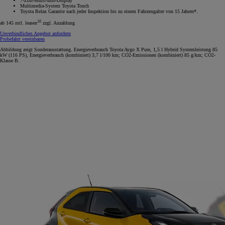
7-Zoll-Multi-Info-Display
Multimedia-System Toyota Touch
Toyota Relax Garantie nach jeder Inspektion bis zu einem Fahrzeugalter von 15 Jahren*.
10
ab 145 mtl. leasen
zzgl. Anzahlung
Unverbindliches Angebot anfordern
Probefahrt vereinbaren
Abbildung zeigt Sonderausstattung. Energieverbrauch Toyota Aygo X Pure, 1,5 l Hybrid Systemleistung 85
kW (116 PS), Energieverbrauch (kombiniert) 3,7 l/100 km; CO2-Emissionen (kombiniert) 85 g/km; CO2-
Klasse B.