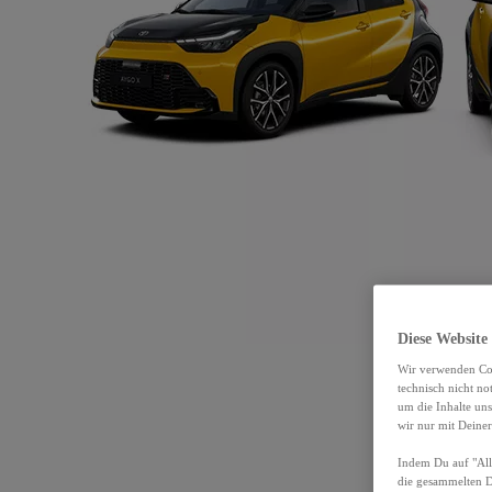
Diese Website
Wir verwenden Coo
technisch nicht n
um die Inhalte un
wir nur mit Deiner
Indem Du auf "Alle
die gesammelten 