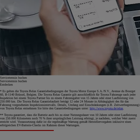
Servicetermin buchen
Servicetermin buchen
Entdecken
* Es gelten die Toyota Relax Garantiebedingungen der Toyota Motor Europe S.A./N.V., Avenue du Bourget
60, B-1140 Brüssel, Belgien. Die Toyota Relax Garantie gilt ausschließlich für Toyota Fahrzeuge nach jeder
Inspektion bei einem Toyota Partner bis zu einem Fahrzeugalter von 15 Jahren oder einer Laufleistung von
250.000 km. Die Toyota Relax Garantielaufzeit beträgt 12 oder 24 Monate in Abhängigkeit des für das
Fahrzeug vorgesehenen Inspektionsintervalls. Details, Umfang und Einschränkungen (z.B. Zeitwertbegrenzung)
von Toyota Relax entnehmen Sie bitte den Garantiebedingungen unter:
http://www.toyota.de/relax
.
** Toyota garantiert, dass die Batterie auch bis zu einer Nutzungsdauer von 10 Jahren oder einer Laufleistung
von 250.000 Kilometern noch 70 % ihrer ursprünglichen Leistung erbringt, je nachdem, welcher Wert zuerst
erreicht wird. Voraussetzung dafür ist die regelmäßige Wartung gemäß Herstellervorgaben inklusive eines
erfolgreichen EV-Batterie-Checks im Rahmen dieser Wartungen.