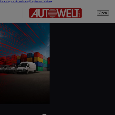
Zum Hauptinhalt wechseln
(Eingabetaste drücken)
Open