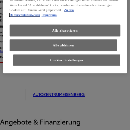
Internet:
www.vermittlerregister.info
Wenn Du auf "Alle ablehnen" klickst, werden nur die technisch notwendigen
Zuständige Schlichtungsstellen
Cookies auf Deinem Gerät gespeichert.
Zu den
Versicherungsombudsmann e.V.
Datenschutzhinweisen
Impressum
Postfach 08 06 32, 10006 Berlin
E-Mail:
beschwerde@versicherungsombudsmann.de
Hinweis gemäß § 36 Verbraucherstreitbeilegungsgesetz (VSBG)
Alle akzeptieren
Wir werden nicht an einem Streitbeilegungsverfahren vor einer Verbraucherschlichtungsstelle im Sinne des
VSBG teilnehmen und sind hierzu auch nicht verpflichtet.
Verbraucherinformation gemäß Artikel 14 Abs. 1 der Verordnung (EU) Nr. 524/2013:
Alle ablehnen
Im Rahmen der Verordnung über Online-Streitbeilegung in Verbraucherangelegenheiten steht Ihnen unter
http://ec.europa.eu/consumers/odr/
eine Online-Streitbeilegungsplattform der EU-Kommission zur Verfügung.
Unsere E-Mailadresse lautet:
info@autozentrum-eisenberg.de
.
Cookie-Einstellungen
AUTOZENTRUMEISENBERG
Angebote & Finanzierung