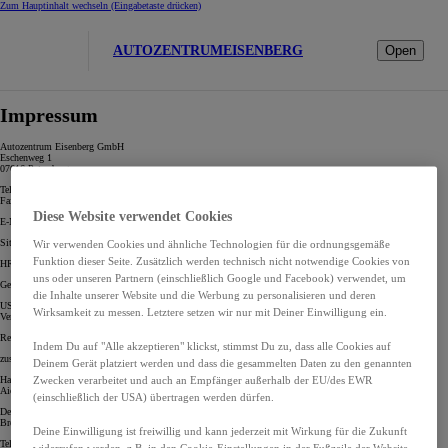
Zum Hauptinhalt wechseln
(Eingabetaste drücken)
AUTOZENTRUMEISENBERG
Open
Impressum
Autozentrum Eisenberg GmbH
Eschenweg 1
07616 Petersberg
Tel: 036691 / 7790
Fax: 036691 / 77926
Diese Website verwendet Cookies
E-Mail:
info@autozentrum-eisenberg.de
Sitz der Gesellschaft: Petersberg
Wir verwenden Cookies und ähnliche Technologien für die ordnungsgemäße
Funktion dieser Seite. Zusätzlich werden technisch nicht notwendige Cookies von
HRB 514465
uns oder unseren Partnern (einschließlich Google und Facebook) verwendet, um
Geschäftsführung: Roberto Hollstein
die Inhalte unserer Website und die Werbung zu personalisieren und deren
USt.-ID-Nr.: DE317564143
Wirksamkeit zu messen. Letztere setzen wir nur mit Deiner Einwilligung ein.
Vermittler-Nr.: 46315RB
Registrierungsnummer: D-RA6L-XUWS1-51
Indem Du auf "Alle akzeptieren" klickst, stimmst Du zu, dass alle Cookies auf
zuständige Registerstelle: Industrie- und Handelskammer Ostthüringen zu Gera
Deinem Gerät platziert werden und dass die gesammelten Daten zu den genannten
Zwecken verarbeitet und auch an Empfänger außerhalb der EU/des EWR
Haftungsübernehmende(s) Versicherungsunternehmen:
Aioi Nissay Dowa Insurance Company of Europe Limited – Herrn Michael Kainzbauer
(einschließlich der USA) übertragen werden dürfen.
Deutscher Industrie- und Handelskammertag (DIHK) e.V.
Breite Straße 29, 10178 Berlin
Deine Einwilligung ist freiwillig und kann jederzeit mit Wirkung für die Zukunft
Telefon 030/20308-0
widerrufen werden, z.B. in den Cookie-Einstellungen in der Fußzeile der Website.