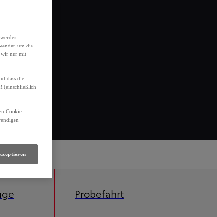
h werden
wendet, um die
 wir nur mit
nd dass die
(einschließlich
den Cookie-
twendigen
kzeptieren
uge
Probefahrt