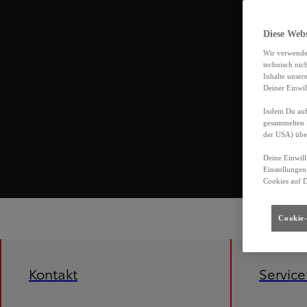
Diese Web
Wir verwende
technisch nic
Inhalte unser
Deiner Einwil
Indem Du auf 
gesammelten 
der USA) übe
Deine Einwill
Einstellungen
Cookies auf 
Cookie-
Kontakt
Servic