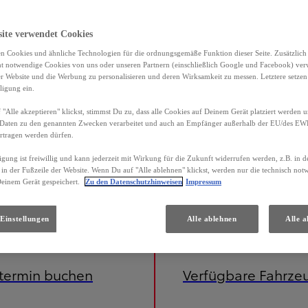
site verwendet Cookies
n Cookies und ähnliche Technologien für die ordnungsgemäße Funktion dieser Seite. Zusätzlic
ht notwendige Cookies von uns oder unseren Partnern (einschließlich Google und Facebook) ver
er Website und die Werbung zu personalisieren und deren Wirksamkeit zu messen. Letztere setzen
ligung ein.
"Alle akzeptieren" klickst, stimmst Du zu, dass alle Cookies auf Deinem Gerät platziert werden u
Daten zu den genannten Zwecken verarbeitet und auch an Empfänger außerhalb der EU/des EWR 
rtragen werden dürfen.
igung ist freiwillig und kann jederzeit mit Wirkung für die Zukunft widerrufen werden, z.B. in 
 in der Fußzeile der Website. Wenn Du auf "Alle ablehnen" klickst, werden nur die technisch no
Deinem Gerät gespeichert.
Zu den Datenschutzhinweisen
Impressum
Einstellungen
Alle ablehnen
Alle a
etermin buchen
Verfügbare Fahrze