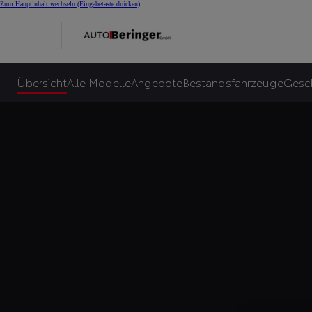
Zum Hauptinhalt wechseln
(Eingabetaste drücken)
Übersicht
Alle Modelle
Angebote
Bestandsfahrzeuge
Gesc