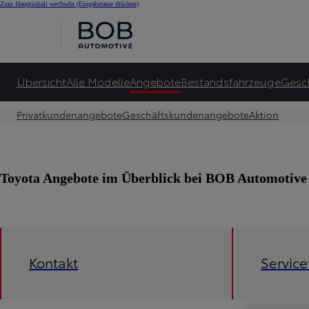
Zum Hauptinhalt wechseln
(Eingabetaste drücken)
Übersicht
Alle Modelle
Angebote
Bestandsfahrzeuge
Gesc
Privatkundenangebote
Geschäftskundenangebote
Aktion
Toyota Angebote im Überblick bei BOB Automoti
Kontakt
Servic