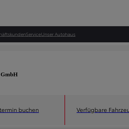
häftskunden
Service
Unser Autohaus
ve GmbH
etermin buchen
Verfügbare Fahrze