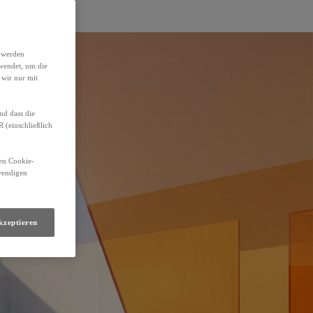
h werden
wendet, um die
 wir nur mit
nd dass die
(einschließlich
den Cookie-
twendigen
kzeptieren