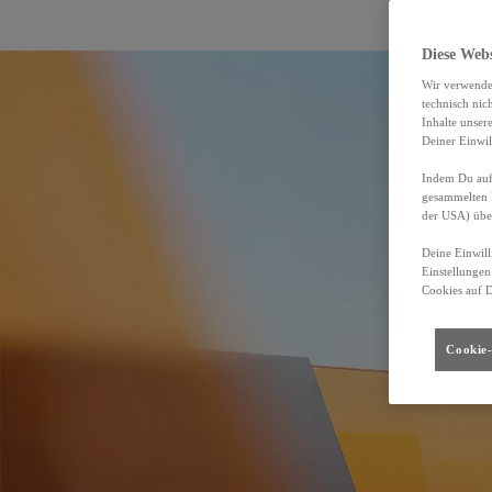
Diese Web
Wir verwende
technisch nic
Inhalte unser
Deiner Einwil
Indem Du auf 
gesammelten 
der USA) übe
Deine Einwill
Einstellungen
Cookies auf 
Cookie-