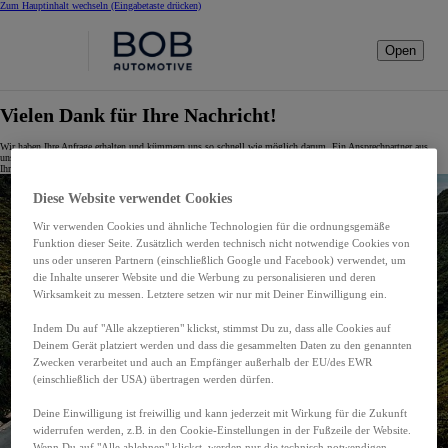
Zum Hauptinhalt wechseln
(Eingabetaste drücken)
Open
Vielen Dank für Ihre Nachricht!
Wir haben Ihre Anfrage erhalten und kümmern uns so schnell wie möglich darum. Ein Ansprechpartner aus
unserem Team meldet sich in Kürze bei Ihnen.
Ihr BOB Automotive GmbH Team.
Diese Website verwendet Cookies
Wir verwenden Cookies und ähnliche Technologien für die ordnungsgemäße
Funktion dieser Seite. Zusätzlich werden technisch nicht notwendige Cookies von
uns oder unseren Partnern (einschließlich Google und Facebook) verwendet, um
die Inhalte unserer Website und die Werbung zu personalisieren und deren
Wirksamkeit zu messen. Letztere setzen wir nur mit Deiner Einwilligung ein.
Indem Du auf "Alle akzeptieren" klickst, stimmst Du zu, dass alle Cookies auf
Deinem Gerät platziert werden und dass die gesammelten Daten zu den genannten
Zwecken verarbeitet und auch an Empfänger außerhalb der EU/des EWR
(einschließlich der USA) übertragen werden dürfen.
Deine Einwilligung ist freiwillig und kann jederzeit mit Wirkung für die Zukunft
widerrufen werden, z.B. in den Cookie-Einstellungen in der Fußzeile der Website.
Wenn Du auf "Alle ablehnen" klickst, werden nur die technisch notwendigen