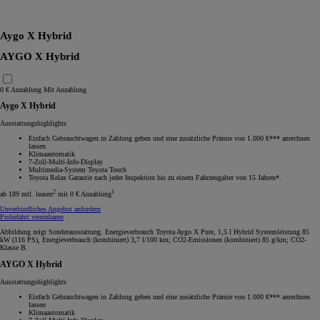
RAV4
Aygo X Hybrid
AYGO X Hybrid
0 € Anzahlung
Mit Anzahlung
Aygo X Hybrid
Ausstattungshighlights
Einfach Gebrauchtwagen in Zahlung geben und eine zusätzliche Prämie von 1.000 €*** anrechnen
lassen
Klimaautomatik
7-Zoll-Multi-Info-Display
Multimedia-System Toyota Touch
Toyota Relax Garantie nach jeder Inspektion bis zu einem Fahrzeugalter von 15 Jahren*.
2
1
ab 189 mtl. leasen
mit 0 € Anzahlung
Unverbindliches Angebot anfordern
Probefahrt vereinbaren
Abbildung zeigt Sonderausstattung. Energieverbrauch Toyota Aygo X Pure, 1,5 l Hybrid Systemleistung 85
kW (116 PS), Energieverbrauch (kombiniert) 3,7 l/100 km; CO2-Emissionen (kombiniert) 85 g/km; CO2-
Klasse B.
AYGO X Hybrid
Ausstattungshighlights
Einfach Gebrauchtwagen in Zahlung geben und eine zusätzliche Prämie von 1.000 €*** anrechnen
lassen
Klimaautomatik