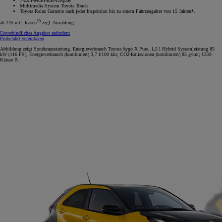
7-Zoll-Multi-Info-Display
Multimedia-System Toyota Touch
Toyota Relax Garantie nach jeder Inspektion bis zu einem Fahrzeugalter von 15 Jahren*.
10
ab 145 mtl. leasen
zzgl. Anzahlung
Unverbindliches Angebot anfordern
Probefahrt vereinbaren
Abbildung zeigt Sonderausstattung. Energieverbrauch Toyota Aygo X Pure, 1,5 l Hybrid Systemleistung 85
kW (116 PS), Energieverbrauch (kombiniert) 3,7 l/100 km; CO2-Emissionen (kombiniert) 85 g/km; CO2-
Klasse B.