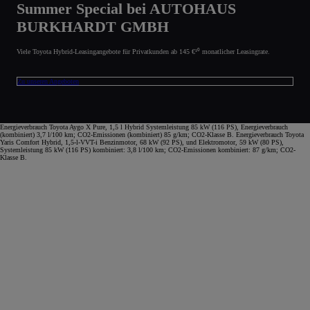
Summer Special bei AUTOHAUS
BURKHARDT GMBH
Viele Toyota Hybrid-Leasingangebote für Privatkunden ab 145 €¹⁰ monatlicher Leasingrate.
Zu unseren Angeboten
Energieverbrauch Toyota Aygo X Pure, 1,5 l Hybrid Systemleistung 85 kW (116 PS), Energieverbrauch
(kombiniert) 3,7 l/100 km; CO2-Emissionen (kombiniert) 85 g/km; CO2-Klasse B. Energieverbrauch Toyota
Yaris Comfort Hybrid, 1,5-l-VVT-i Benzinmotor, 68 kW (92 PS), und Elektromotor, 59 kW (80 PS),
Systemleistung 85 kW (116 PS) kombiniert: 3,8 l/100 km; CO2-Emissionen kombiniert: 87 g/km; CO2-
Klasse B.