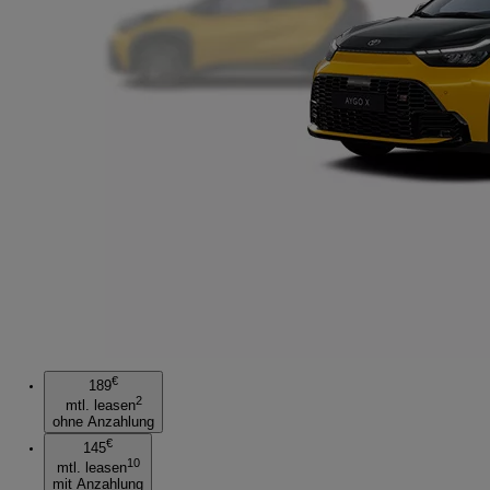
€
189
2
mtl. leasen
ohne Anzahlung
€
145
10
mtl. leasen
mit Anzahlung