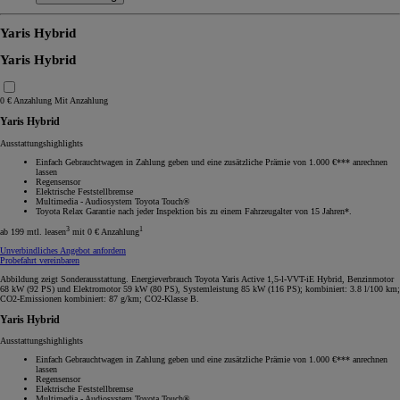
Yaris Hybrid
Yaris Hybrid
0 € Anzahlung
Mit Anzahlung
Yaris Hybrid
Ausstattungshighlights
Einfach Gebrauchtwagen in Zahlung geben und eine zusätzliche Prämie von 1.000 €*** anrechnen
lassen
Regensensor
Elektrische Feststellbremse
Multimedia - Audiosystem Toyota Touch®
Toyota Relax Garantie nach jeder Inspektion bis zu einem Fahrzeugalter von 15 Jahren*.
3
1
ab 199 mtl. leasen
mit 0 € Anzahlung
Unverbindliches Angebot anfordern
Probefahrt vereinbaren
Abbildung zeigt Sonderausstattung. Energieverbrauch Toyota Yaris Active 1,5-l-VVT-iE Hybrid, Benzinmotor
68 kW (92 PS) und Elektromotor 59 kW (80 PS), Systemleistung 85 kW (116 PS); kombiniert: 3.8 l/100 km;
CO2-Emissionen kombiniert: 87 g/km; CO2-Klasse B.
Yaris Hybrid
Ausstattungshighlights
Einfach Gebrauchtwagen in Zahlung geben und eine zusätzliche Prämie von 1.000 €*** anrechnen
lassen
Regensensor
Elektrische Feststellbremse
Multimedia - Audiosystem Toyota Touch®