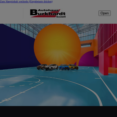
Zum Hauptinhalt wechseln
(Eingabetaste drücken)
Open