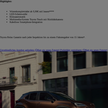
Highlights:
Winterkompletträder ab 9,90€ mtl leasen****
LED-Scheinwerfer
Klimaautomatik
Multimedia-System Toyota Touch mit Rückfahrkamera
Kabellose Smartphone-Integration
Toyota Relax Garantie nach jeder Inspektion bis zu einem Fahrzeugalter von 15 Jahren*.
Unverbindliches Angebot anfordern
(Öffnet ein neues Fenster)
Probefahrt vereinbaren
(Öffnet ein neues Fenster)