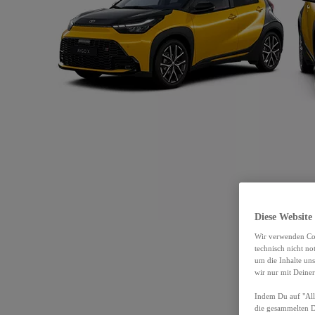
Diese Website
Wir verwenden Coo
technisch nicht n
um die Inhalte un
wir nur mit Deiner
Indem Du auf "Alle
die gesammelten 