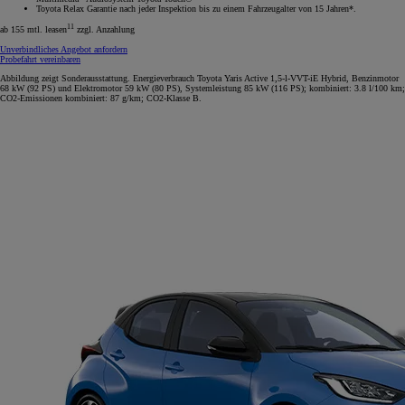
Toyota Relax Garantie nach jeder Inspektion bis zu einem Fahrzeugalter von 15 Jahren*.
11
ab 155 mtl. leasen
zzgl. Anzahlung
Unverbindliches Angebot anfordern
Probefahrt vereinbaren
Abbildung zeigt Sonderausstattung. Energieverbrauch Toyota Yaris Active 1,5-l-VVT-iE Hybrid, Benzinmotor
68 kW (92 PS) und Elektromotor 59 kW (80 PS), Systemleistung 85 kW (116 PS); kombiniert: 3.8 l/100 km;
CO2-Emissionen kombiniert: 87 g/km; CO2-Klasse B.