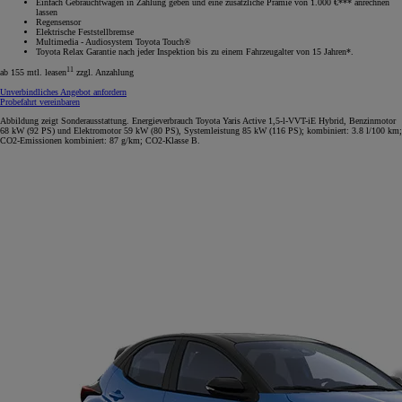
Einfach Gebrauchtwagen in Zahlung geben und eine zusätzliche Prämie von 1.000 €*** anrechnen
lassen
Regensensor
Elektrische Feststellbremse
Multimedia - Audiosystem Toyota Touch®
Toyota Relax Garantie nach jeder Inspektion bis zu einem Fahrzeugalter von 15 Jahren*.
11
ab 155 mtl. leasen
zzgl. Anzahlung
Unverbindliches Angebot anfordern
Probefahrt vereinbaren
Abbildung zeigt Sonderausstattung. Energieverbrauch Toyota Yaris Active 1,5-l-VVT-iE Hybrid, Benzinmotor
68 kW (92 PS) und Elektromotor 59 kW (80 PS), Systemleistung 85 kW (116 PS); kombiniert: 3.8 l/100 km;
CO2-Emissionen kombiniert: 87 g/km; CO2-Klasse B.