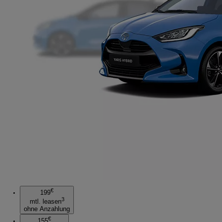
€
199
3
mtl. leasen
ohne Anzahlung
€
155