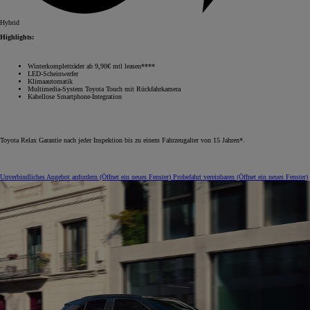
Hybrid
Highlights:
Winterkompletträder ab 9,90€ mtl leasen****
LED-Scheinwerfer
Klimaautomatik
Multimedia-System Toyota Touch mit Rückfahrkamera
Kabellose Smartphone-Integration
Toyota Relax Garantie nach jeder Inspektion bis zu einem Fahrzeugalter von 15 Jahren*.
Unverbindliches Angebot anfordern
(Öffnet ein neues Fenster)
Probefahrt vereinbaren
(Öffnet ein neues Fenster)