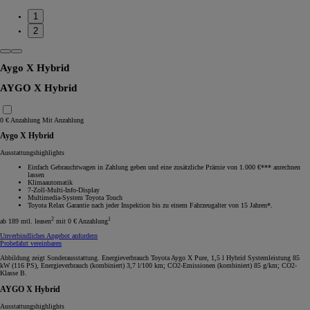
1
2
Aygo X Hybrid
AYGO X Hybrid
0 € Anzahlung
Mit Anzahlung
Aygo X Hybrid
Ausstattungshighlights
Einfach Gebrauchtwagen in Zahlung geben und eine zusätzliche Prämie von 1.000 €*** anrechnen
lassen
Klimaautomatik
7-Zoll-Multi-Info-Display
Multimedia-System Toyota Touch
Toyota Relax Garantie nach jeder Inspektion bis zu einem Fahrzeugalter von 15 Jahren*.
2
1
ab 189 mtl. leasen
mit 0 € Anzahlung
Unverbindliches Angebot anfordern
Probefahrt vereinbaren
Abbildung zeigt Sonderausstattung. Energieverbrauch Toyota Aygo X Pure, 1,5 l Hybrid Systemleistung 85
kW (116 PS), Energieverbrauch (kombiniert) 3,7 l/100 km; CO2-Emissionen (kombiniert) 85 g/km; CO2-
Klasse B.
AYGO X Hybrid
Ausstattungshighlights