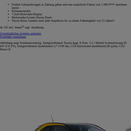
Einfach Gebrauchtwagen in Zahlung geben und eine zusätzliche Prämie von 1.000 €*** anrechnen
lassen
Klimaautomatik
7-Zoll-Multi-Info-Display
Multimedia-System Toyota Touch
Toyota Relax Garantie nach jeder Inspektion bis zu einem Fahrzeugalter von 15 Jahren*.
10
ab 145 mtl. leasen
zzgl. Anzahlung
Unverbindliches Angebot anfordern
Probefahrt vereinbaren
Abbildung zeigt Sonderausstattung. Energieverbrauch Toyota Aygo X Pure, 1,5 l Hybrid Systemleistung 85
kW (116 PS), Energieverbrauch (kombiniert) 3,7 l/100 km; CO2-Emissionen (kombiniert) 85 g/km; CO2-
Klasse B.