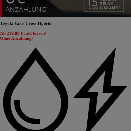
Toyota Yaris Cross Hybrid
Ab 219,00 € mtl. leasen⁴
Ohne Anzahlung¹