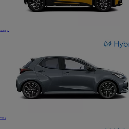
Aygo X
Yaris