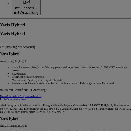
€
145
10
mtl. leasen
mit Anzahlung
Yaris Hybrid
Yaris Hybrid
0 € Anzahlung
Mit Anzahlung
Yaris Hybrid
Ausstattungshighlights
Einfach Gebrauchtwagen in Zahlung geben und eine zusätzliche Prämie von 1.000 €*** anrechnen
lassen
Regensensor
Elektrische Feststellbremse
Multimedia - Audiosystem Toyota Touch®
Toyota Relax Garantie nach jeder Inspektion bis zu einem Fahrzeugalter von 15 Jahren*.
3
1
ab 199 mtl. leasen
mit 0 € Anzahlung
Unverbindliches Angebot anfordern
Probefahrt vereinbaren
Abbildung zeigt Sonderausstattung. Energieverbrauch Toyota Yaris Active 1,5-l-VVT-iE Hybrid, Benzinmotor
68 kW (92 PS) und Elektromotor 59 kW (80 PS), Systemleistung 85 kW (116 PS); kombiniert: 3.8 l/100 km;
CO2-Emissionen kombiniert: 87 g/km; CO2-Klasse B.
Yaris Hybrid
Ausstattungshighlights