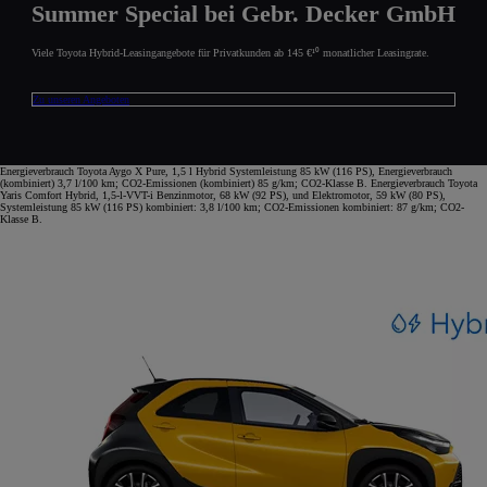
Summer Special bei Gebr. Decker GmbH
Viele Toyota Hybrid-Leasingangebote für Privatkunden ab 145 €¹⁰ monatlicher Leasingrate.
Zu unseren Angeboten
Energieverbrauch Toyota Aygo X Pure, 1,5 l Hybrid Systemleistung 85 kW (116 PS), Energieverbrauch
(kombiniert) 3,7 l/100 km; CO2-Emissionen (kombiniert) 85 g/km; CO2-Klasse B. Energieverbrauch Toyota
Yaris Comfort Hybrid, 1,5-l-VVT-i Benzinmotor, 68 kW (92 PS), und Elektromotor, 59 kW (80 PS),
Systemleistung 85 kW (116 PS) kombiniert: 3,8 l/100 km; CO2-Emissionen kombiniert: 87 g/km; CO2-
Klasse B.