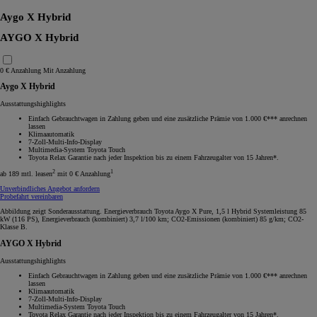
Aygo X Hybrid
AYGO X Hybrid
0 € Anzahlung
Mit Anzahlung
Aygo X Hybrid
Ausstattungshighlights
Einfach Gebrauchtwagen in Zahlung geben und eine zusätzliche Prämie von 1.000 €*** anrechnen
lassen
Klimaautomatik
7-Zoll-Multi-Info-Display
Multimedia-System Toyota Touch
Toyota Relax Garantie nach jeder Inspektion bis zu einem Fahrzeugalter von 15 Jahren*.
2
1
ab 189 mtl. leasen
mit 0 € Anzahlung
Unverbindliches Angebot anfordern
Probefahrt vereinbaren
Abbildung zeigt Sonderausstattung. Energieverbrauch Toyota Aygo X Pure, 1,5 l Hybrid Systemleistung 85
kW (116 PS), Energieverbrauch (kombiniert) 3,7 l/100 km; CO2-Emissionen (kombiniert) 85 g/km; CO2-
Klasse B.
AYGO X Hybrid
Ausstattungshighlights
Einfach Gebrauchtwagen in Zahlung geben und eine zusätzliche Prämie von 1.000 €*** anrechnen
lassen
Klimaautomatik
7-Zoll-Multi-Info-Display
Multimedia-System Toyota Touch
Toyota Relax Garantie nach jeder Inspektion bis zu einem Fahrzeugalter von 15 Jahren*.