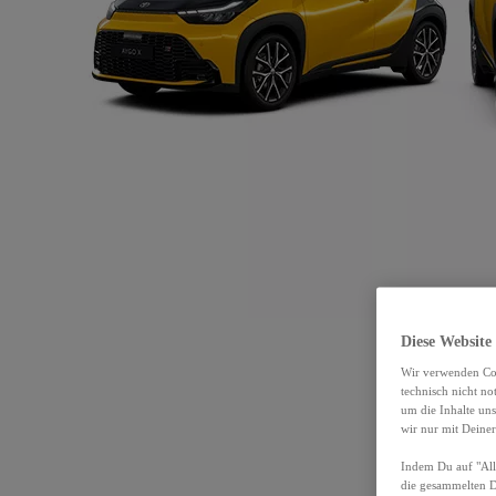
Diese Website
Wir verwenden Coo
technisch nicht n
um die Inhalte un
wir nur mit Deiner
Indem Du auf "Alle
die gesammelten 