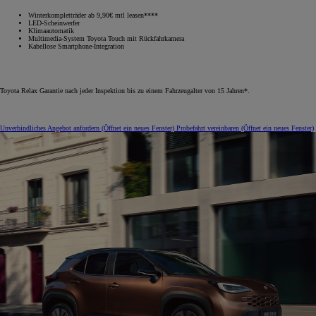
Winterkompletträder ab 9,90€ mtl leasen****
LED-Scheinwerfer
Klimaautomatik
Multimedia-System Toyota Touch mit Rückfahrkamera
Kabellose Smartphone-Integration
Toyota Relax Garantie nach jeder Inspektion bis zu einem Fahrzeugalter von 15 Jahren*.
Unverbindliches Angebot anfordern
(Öffnet ein neues Fenster)
Probefahrt vereinbaren
(Öffnet ein neues Fenster)