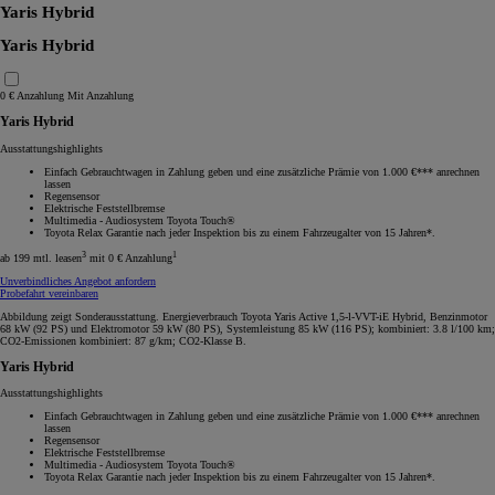
Yaris Hybrid
Yaris Hybrid
0 € Anzahlung
Mit Anzahlung
Yaris Hybrid
Ausstattungshighlights
Einfach Gebrauchtwagen in Zahlung geben und eine zusätzliche Prämie von 1.000 €*** anrechnen
lassen
Regensensor
Elektrische Feststellbremse
Multimedia - Audiosystem Toyota Touch®
Toyota Relax Garantie nach jeder Inspektion bis zu einem Fahrzeugalter von 15 Jahren*.
3
1
ab 199 mtl. leasen
mit 0 € Anzahlung
Unverbindliches Angebot anfordern
Probefahrt vereinbaren
Abbildung zeigt Sonderausstattung. Energieverbrauch Toyota Yaris Active 1,5-l-VVT-iE Hybrid, Benzinmotor
68 kW (92 PS) und Elektromotor 59 kW (80 PS), Systemleistung 85 kW (116 PS); kombiniert: 3.8 l/100 km;
CO2-Emissionen kombiniert: 87 g/km; CO2-Klasse B.
Yaris Hybrid
Ausstattungshighlights
Einfach Gebrauchtwagen in Zahlung geben und eine zusätzliche Prämie von 1.000 €*** anrechnen
lassen
Regensensor
Elektrische Feststellbremse
Multimedia - Audiosystem Toyota Touch®
Toyota Relax Garantie nach jeder Inspektion bis zu einem Fahrzeugalter von 15 Jahren*.