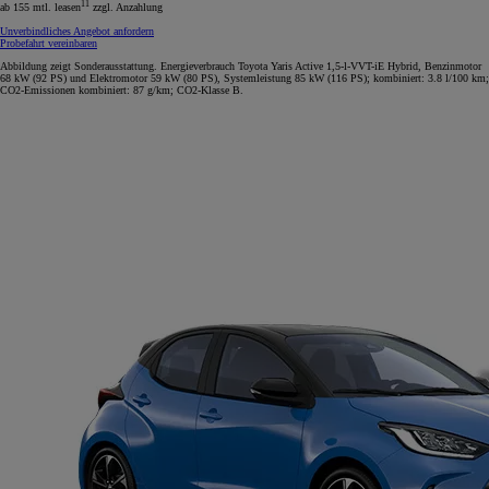
11
ab 155 mtl. leasen
zzgl. Anzahlung
Unverbindliches Angebot anfordern
Probefahrt vereinbaren
Abbildung zeigt Sonderausstattung. Energieverbrauch Toyota Yaris Active 1,5-l-VVT-iE Hybrid, Benzinmotor
68 kW (92 PS) und Elektromotor 59 kW (80 PS), Systemleistung 85 kW (116 PS); kombiniert: 3.8 l/100 km;
CO2-Emissionen kombiniert: 87 g/km; CO2-Klasse B.