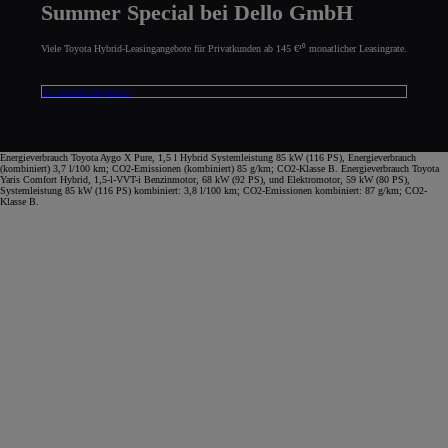
Summer Special bei Dello GmbH
Viele Toyota Hybrid-Leasingangebote für Privatkunden ab 145 €¹⁰ monatlicher Leasingrate.
Zu unseren Angeboten
Energieverbrauch Toyota Aygo X Pure, 1,5 l Hybrid Systemleistung 85 kW (116 PS), Energieverbrauch
(kombiniert) 3,7 l/100 km; CO2-Emissionen (kombiniert) 85 g/km; CO2-Klasse B. Energieverbrauch Toyota
Yaris Comfort Hybrid, 1,5-l-VVT-i Benzinmotor, 68 kW (92 PS), und Elektromotor, 59 kW (80 PS),
Systemleistung 85 kW (116 PS) kombiniert: 3,8 l/100 km; CO2-Emissionen kombiniert: 87 g/km; CO2-
Klasse B.