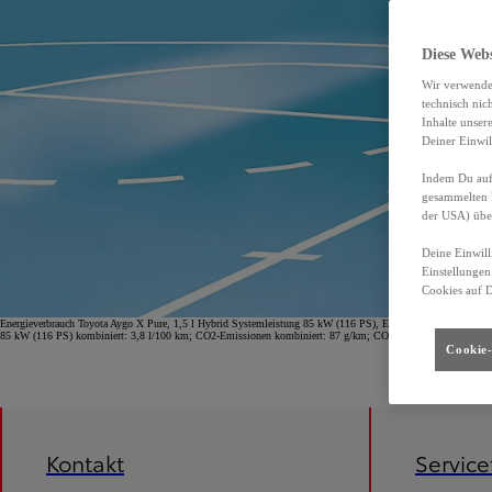
Diese Web
Wir verwende
technisch nic
Inhalte unser
Deiner Einwil
Indem Du auf 
gesammelten 
der USA) übe
Deine Einwill
Einstellungen
Cookies auf 
Energieverbrauch Toyota Aygo X Pure, 1,5 l Hybrid Systemleistung 85 kW (116 PS), Energieverbrauch (komb
85 kW (116 PS) kombiniert: 3,8 l/100 km; CO2-Emissionen kombiniert: 87 g/km; CO2-Klasse B.
Cookie-
Kontakt
Servic