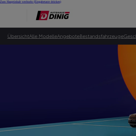
Summer Special bei 
Zum Hauptinhalt wechseln
(Eingabetaste drücken)
Viele Toyota Hybrid-Leasingangebote für Privatkunden ab 145 €¹⁰ monatlicher Le
Zu unseren Angeboten
Übersicht
Alle Modelle
Angebote
Bestandsfahrzeuge
Gesc