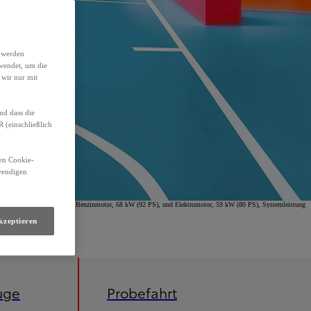
h werden
wendet, um die
 wir nur mit
nd dass die
(einschließlich
den Cookie-
twendigen
omfort Hybrid, 1,5-l-VVT-i Benzinmotor, 68 kW (92 PS), und Elektromotor, 59 kW (80 PS), Systemleistung
kzeptieren
uge
Probefahrt