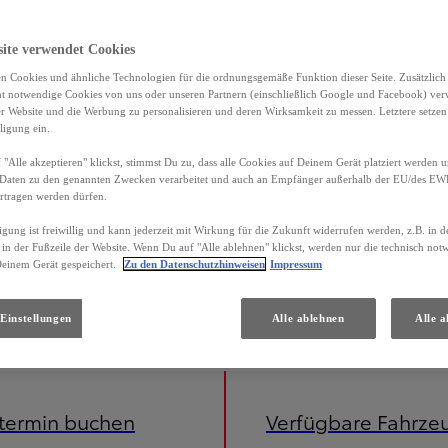
site verwendet Cookies
n Cookies und ähnliche Technologien für die ordnungsgemäße Funktion dieser Seite. Zusätzlic
ht notwendige Cookies von uns oder unseren Partnern (einschließlich Google und Facebook) ver
er Website und die Werbung zu personalisieren und deren Wirksamkeit zu messen. Letztere setzen
ligung ein.
"Alle akzeptieren" klickst, stimmst Du zu, dass alle Cookies auf Deinem Gerät platziert werden u
Daten zu den genannten Zwecken verarbeitet und auch an Empfänger außerhalb der EU/des EWR 
rtragen werden dürfen.
igung ist freiwillig und kann jederzeit mit Wirkung für die Zukunft widerrufen werden, z.B. in 
 in der Fußzeile der Website. Wenn Du auf "Alle ablehnen" klickst, werden nur die technisch no
Deinem Gerät gespeichert.
Zu den Datenschutzhinweisen
Impressum
iniert) 3,7 l/100 km; CO2-Emissionen (kombiniert) 85 g/km; CO2-Klasse B. Energieverbrauch Toyota Yaris C
Einstellungen
Alle ablehnen
Alle a
etermin buchen
Verfügbare Fahrze