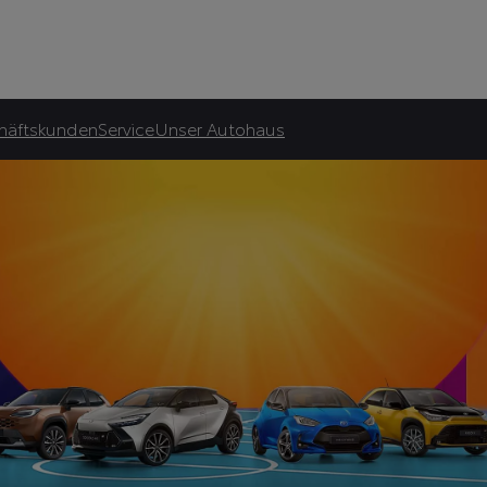
Autohaus Dinig GmbH & Co. K
asingrate.
häftskunden
Service
Unser Autohaus