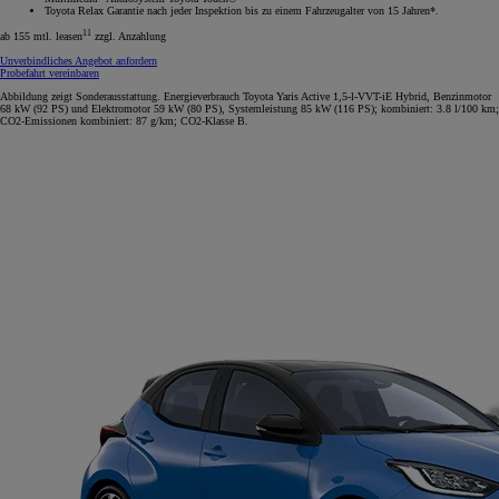
Toyota Relax Garantie nach jeder Inspektion bis zu einem Fahrzeugalter von 15 Jahren*.
11
ab 155 mtl. leasen
zzgl. Anzahlung
Unverbindliches Angebot anfordern
Probefahrt vereinbaren
Abbildung zeigt Sonderausstattung. Energieverbrauch Toyota Yaris Active 1,5-l-VVT-iE Hybrid, Benzinmotor
68 kW (92 PS) und Elektromotor 59 kW (80 PS), Systemleistung 85 kW (116 PS); kombiniert: 3.8 l/100 km;
CO2-Emissionen kombiniert: 87 g/km; CO2-Klasse B.