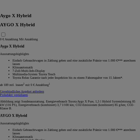
RAV4
Aygo X Hybrid
AYGO X Hybrid
0 € Anzahlung
Mit Anzahlung
Aygo X Hybrid
Ausstattungshighlights
Einfach Gebrauchtwagen in Zahlung geben und eine zusätzliche Prämie von 1.000 €*** anrechnen
lassen
Klimaautomatik
7-Zoll-Multi-Info-Display
Multimedia-System Toyota Touch
Toyota Relax Garantie nach jeder Inspektion bis zu einem Fahrzeugalter von 15 Jahren*.
2
1
ab 189 mtl. leasen
mit 0 € Anzahlung
Unverbindliches Angebot anfordern
Probefahrt vereinbaren
Abbildung zeigt Sonderausstattung. Energieverbrauch Toyota Aygo X Pure, 1,5 l Hybrid Systemleistung 85
kW (116 PS), Energieverbrauch (kombiniert) 3,7 l/100 km; CO2-Emissionen (kombiniert) 85 g/km; CO2-
Klasse B.
AYGO X Hybrid
Ausstattungshighlights
Einfach Gebrauchtwagen in Zahlung geben und eine zusätzliche Prämie von 1.000 €*** anrechnen
lassen
Klimaautomatik