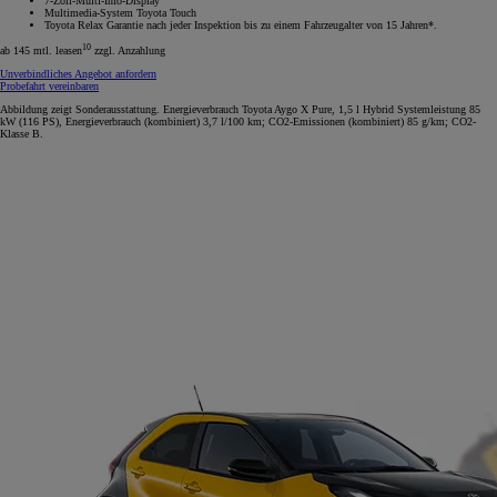
7-Zoll-Multi-Info-Display
Multimedia-System Toyota Touch
Toyota Relax Garantie nach jeder Inspektion bis zu einem Fahrzeugalter von 15 Jahren*.
10
ab 145 mtl. leasen
zzgl. Anzahlung
Unverbindliches Angebot anfordern
Probefahrt vereinbaren
Abbildung zeigt Sonderausstattung. Energieverbrauch Toyota Aygo X Pure, 1,5 l Hybrid Systemleistung 85
kW (116 PS), Energieverbrauch (kombiniert) 3,7 l/100 km; CO2-Emissionen (kombiniert) 85 g/km; CO2-
Klasse B.