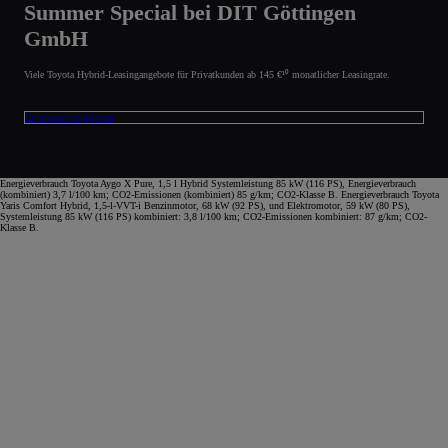
Summer Special bei DIT Göttingen
GmbH
Viele Toyota Hybrid-Leasingangebote für Privatkunden ab 145 €¹⁰ monatlicher Leasingrate.
Zu unseren Angeboten
Energieverbrauch Toyota Aygo X Pure, 1,5 l Hybrid Systemleistung 85 kW (116 PS), Energieverbrauch
(kombiniert) 3,7 l/100 km; CO2-Emissionen (kombiniert) 85 g/km; CO2-Klasse B. Energieverbrauch Toyota
Yaris Comfort Hybrid, 1,5-l-VVT-i Benzinmotor, 68 kW (92 PS), und Elektromotor, 59 kW (80 PS),
Systemleistung 85 kW (116 PS) kombiniert: 3,8 l/100 km; CO2-Emissionen kombiniert: 87 g/km; CO2-
Klasse B.