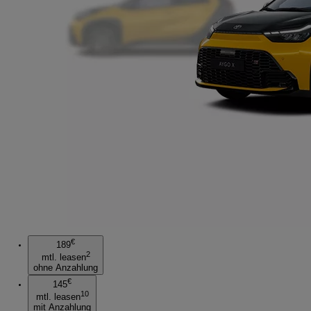
€
189
2
mtl. leasen
ohne Anzahlung
€
145
10
mtl. leasen
mit Anzahlung