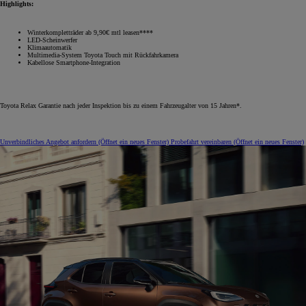
Highlights:
Winterkompletträder ab 9,90€ mtl leasen****
LED-Scheinwerfer
Klimaautomatik
Multimedia-System Toyota Touch mit Rückfahrkamera
Kabellose Smartphone-Integration
Toyota Relax Garantie nach jeder Inspektion bis zu einem Fahrzeugalter von 15 Jahren*.
Unverbindliches Angebot anfordern
(Öffnet ein neues Fenster)
Probefahrt vereinbaren
(Öffnet ein neues Fenster)