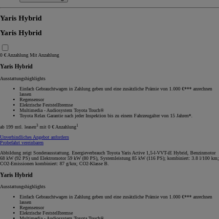
Yaris Hybrid
Yaris Hybrid
0 € Anzahlung
Mit Anzahlung
Yaris Hybrid
Ausstattungshighlights
Einfach Gebrauchtwagen in Zahlung geben und eine zusätzliche Prämie von 1.000 €*** anrechnen
lassen
Regensensor
Elektrische Feststellbremse
Multimedia - Audiosystem Toyota Touch®
Toyota Relax Garantie nach jeder Inspektion bis zu einem Fahrzeugalter von 15 Jahren*.
3
1
ab 199 mtl. leasen
mit 0 € Anzahlung
Unverbindliches Angebot anfordern
Probefahrt vereinbaren
Abbildung zeigt Sonderausstattung. Energieverbrauch Toyota Yaris Active 1,5-l-VVT-iE Hybrid, Benzinmotor
68 kW (92 PS) und Elektromotor 59 kW (80 PS), Systemleistung 85 kW (116 PS); kombiniert: 3.8 l/100 km;
CO2-Emissionen kombiniert: 87 g/km; CO2-Klasse B.
Yaris Hybrid
Ausstattungshighlights
Einfach Gebrauchtwagen in Zahlung geben und eine zusätzliche Prämie von 1.000 €*** anrechnen
lassen
Regensensor
Elektrische Feststellbremse
Multimedia - Audiosystem Toyota Touch®