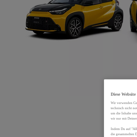
Diese Website
Wir verwenden Coo
technisch nicht n
um die Inhalte un
wir nur mit Deiner
Indem Du auf "Alle
die gesammelten 