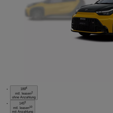
€
189
2
mtl. leasen
ohne Anzahlung
€
145
10
mtl. leasen
mit Anzahlung