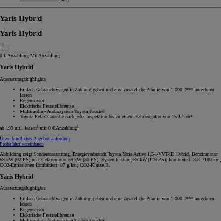
Yaris Hybrid
Yaris Hybrid
0 € Anzahlung
Mit Anzahlung
Yaris Hybrid
Ausstattungshighlights
Einfach Gebrauchtwagen in Zahlung geben und eine zusätzliche Prämie von 1.000 €*** anrechnen
lassen
Regensensor
Elektrische Feststellbremse
Multimedia - Audiosystem Toyota Touch®
Toyota Relax Garantie nach jeder Inspektion bis zu einem Fahrzeugalter von 15 Jahren*.
3
1
ab 199 mtl. leasen
mit 0 € Anzahlung
Unverbindliches Angebot anfordern
Probefahrt vereinbaren
Abbildung zeigt Sonderausstattung. Energieverbrauch Toyota Yaris Active 1,5-l-VVT-iE Hybrid, Benzinmotor
68 kW (92 PS) und Elektromotor 59 kW (80 PS), Systemleistung 85 kW (116 PS); kombiniert: 3.8 l/100 km;
CO2-Emissionen kombiniert: 87 g/km; CO2-Klasse B.
Yaris Hybrid
Ausstattungshighlights
Einfach Gebrauchtwagen in Zahlung geben und eine zusätzliche Prämie von 1.000 €*** anrechnen
lassen
Regensensor
Elektrische Feststellbremse
Multimedia - Audiosystem Toyota Touch®