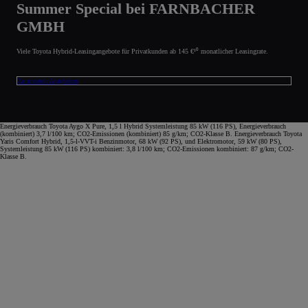
Summer Special bei FARNBACHER
GMBH
Viele Toyota Hybrid-Leasingangebote für Privatkunden ab 145 €¹⁰ monatlicher Leasingrate.
Zu unseren Angeboten
Energieverbrauch Toyota Aygo X Pure, 1,5 l Hybrid Systemleistung 85 kW (116 PS), Energieverbrauch
(kombiniert) 3,7 l/100 km; CO2-Emissionen (kombiniert) 85 g/km; CO2-Klasse B. Energieverbrauch Toyota
Yaris Comfort Hybrid, 1,5-l-VVT-i Benzinmotor, 68 kW (92 PS), und Elektromotor, 59 kW (80 PS),
Systemleistung 85 kW (116 PS) kombiniert: 3,8 l/100 km; CO2-Emissionen kombiniert: 87 g/km; CO2-
Klasse B.