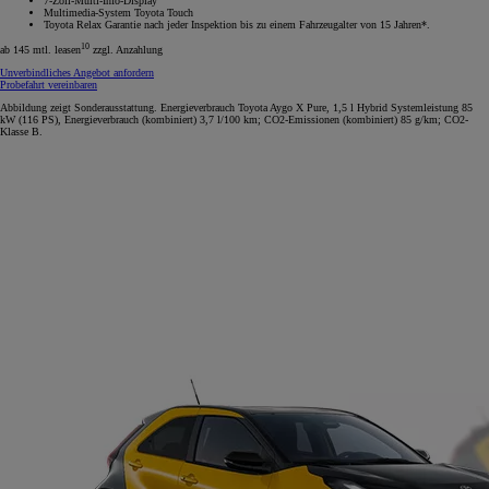
7-Zoll-Multi-Info-Display
Multimedia-System Toyota Touch
Toyota Relax Garantie nach jeder Inspektion bis zu einem Fahrzeugalter von 15 Jahren*.
10
ab 145 mtl. leasen
zzgl. Anzahlung
Unverbindliches Angebot anfordern
Probefahrt vereinbaren
Abbildung zeigt Sonderausstattung. Energieverbrauch Toyota Aygo X Pure, 1,5 l Hybrid Systemleistung 85
kW (116 PS), Energieverbrauch (kombiniert) 3,7 l/100 km; CO2-Emissionen (kombiniert) 85 g/km; CO2-
Klasse B.