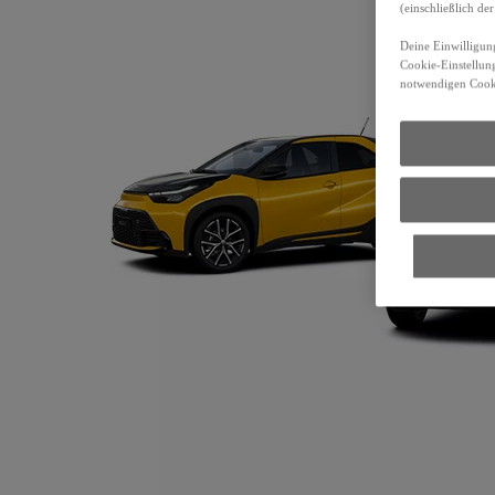
(einschließlich d
Deine Einwilligung
Cookie-Einstellung
notwendigen Cooki