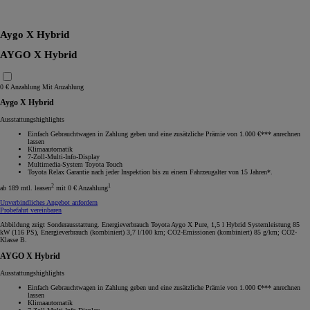
RAV4
Aygo X Hybrid
AYGO X Hybrid
0 € Anzahlung
Mit Anzahlung
Aygo X Hybrid
Ausstattungshighlights
Einfach Gebrauchtwagen in Zahlung geben und eine zusätzliche Prämie von 1.000 €*** anrechnen
lassen
Klimaautomatik
7-Zoll-Multi-Info-Display
Multimedia-System Toyota Touch
Toyota Relax Garantie nach jeder Inspektion bis zu einem Fahrzeugalter von 15 Jahren*.
2
1
ab 189 mtl. leasen
mit 0 € Anzahlung
Unverbindliches Angebot anfordern
Probefahrt vereinbaren
Abbildung zeigt Sonderausstattung. Energieverbrauch Toyota Aygo X Pure, 1,5 l Hybrid Systemleistung 85
kW (116 PS), Energieverbrauch (kombiniert) 3,7 l/100 km; CO2-Emissionen (kombiniert) 85 g/km; CO2-
Klasse B.
AYGO X Hybrid
Ausstattungshighlights
Einfach Gebrauchtwagen in Zahlung geben und eine zusätzliche Prämie von 1.000 €*** anrechnen
lassen
Klimaautomatik