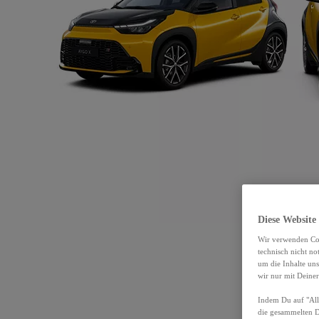
Diese Website
Wir verwenden Coo
technisch nicht n
um die Inhalte un
wir nur mit Deiner
Indem Du auf "Alle
die gesammelten 