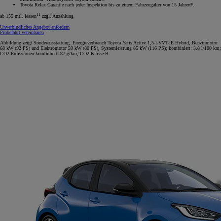
Toyota Relax Garantie nach jeder Inspektion bis zu einem Fahrzeugalter von 15 Jahren*.
11
ab 155 mtl. leasen
zzgl. Anzahlung
Unverbindliches Angebot anfordern
Probefahrt vereinbaren
Abbildung zeigt Sonderausstattung. Energieverbrauch Toyota Yaris Active 1,5-l-VVT-iE Hybrid, Benzinmotor
68 kW (92 PS) und Elektromotor 59 kW (80 PS), Systemleistung 85 kW (116 PS); kombiniert: 3.8 l/100 km;
CO2-Emissionen kombiniert: 87 g/km; CO2-Klasse B.