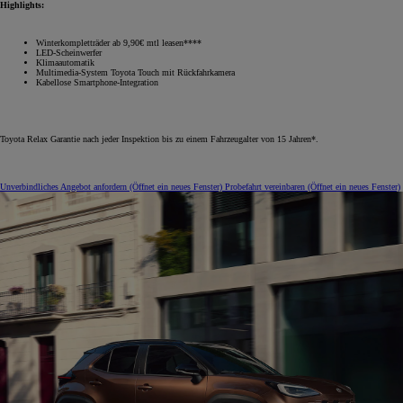
Highlights:
Winterkompletträder ab 9,90€ mtl leasen****
LED-Scheinwerfer
Klimaautomatik
Multimedia-System Toyota Touch mit Rückfahrkamera
Kabellose Smartphone-Integration
Toyota Relax Garantie nach jeder Inspektion bis zu einem Fahrzeugalter von 15 Jahren*.
Unverbindliches Angebot anfordern
(Öffnet ein neues Fenster)
Probefahrt vereinbaren
(Öffnet ein neues Fenster)