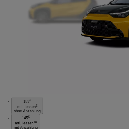
€
189
2
mtl. leasen
ohne Anzahlung
€
145
10
mtl. leasen
mit Anzahlung