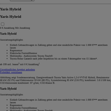
Yaris Hybrid
Yaris Hybrid
0 € Anzahlung
Mit Anzahlung
Yaris Hybrid
Ausstattungshighlights
Einfach Gebrauchtwagen in Zahlung geben und eine zusätzliche Prämie von 1.000 €*** anrechnen
lassen
Regensensor
Elektrische Feststellbremse
Multimedia - Audiosystem Toyota Touch®
Toyota Relax Garantie nach jeder Inspektion bis zu einem Fahrzeugalter von 15 Jahren*.
3
1
ab 199 mtl. leasen
mit 0 € Anzahlung
Unverbindliches Angebot anfordern
Probefahrt vereinbaren
Abbildung zeigt Sonderausstattung. Energieverbrauch Toyota Yaris Active 1,5-l-VVT-iE Hybrid, Benzinmotor
68 kW (92 PS) und Elektromotor 59 kW (80 PS), Systemleistung 85 kW (116 PS); kombiniert: 3.8 l/100 km;
CO2-Emissionen kombiniert: 87 g/km; CO2-Klasse B.
Yaris Hybrid
Ausstattungshighlights
Einfach Gebrauchtwagen in Zahlung geben und eine zusätzliche Prämie von 1.000 €*** anrechnen
lassen
Regensensor
Elektrische Feststellbremse
Multimedia - Audiosystem Toyota Touch®