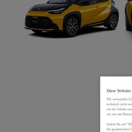
Diese Website
Wir verwenden Coo
technisch nicht n
um die Inhalte un
wir nur mit Deiner
Indem Du auf "Alle
die gesammelten 