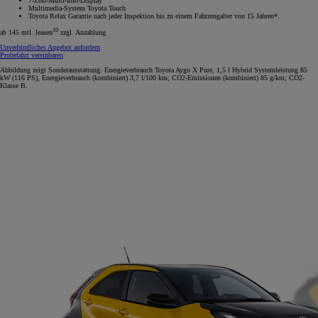
7-Zoll-Multi-Info-Display
Multimedia-System Toyota Touch
Toyota Relax Garantie nach jeder Inspektion bis zu einem Fahrzeugalter von 15 Jahren*.
10
ab 145 mtl. leasen
zzgl. Anzahlung
Unverbindliches Angebot anfordern
Probefahrt vereinbaren
Abbildung zeigt Sonderausstattung. Energieverbrauch Toyota Aygo X Pure, 1,5 l Hybrid Systemleistung 85
kW (116 PS), Energieverbrauch (kombiniert) 3,7 l/100 km; CO2-Emissionen (kombiniert) 85 g/km; CO2-
Klasse B.