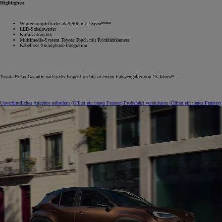
Highlights:
Winterkompletträder ab 9,90€ mtl leasen****
LED-Scheinwerfer
Klimaautomatik
Multimedia-System Toyota Touch mit Rückfahrkamera
Kabellose Smartphone-Integration
Toyota Relax Garantie nach jeder Inspektion bis zu einem Fahrzeugalter von 15 Jahren*.
Unverbindliches Angebot anfordern
(Öffnet ein neues Fenster)
Probefahrt vereinbaren
(Öffnet ein neues Fenster)