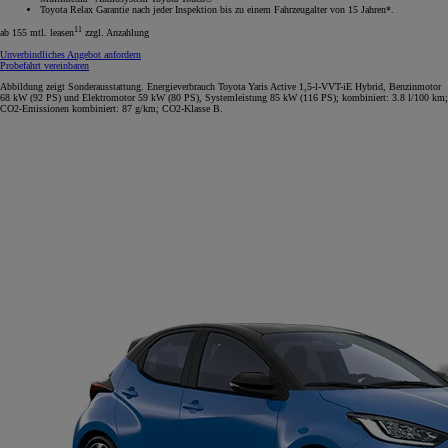
Toyota Relax Garantie nach jeder Inspektion bis zu einem Fahrzeugalter von 15 Jahren*.
11
ab 155 mtl. leasen
zzgl. Anzahlung
Unverbindliches Angebot anfordern
Probefahrt vereinbaren
Abbildung zeigt Sonderausstattung. Energieverbrauch Toyota Yaris Active 1,5-l-VVT-iE Hybrid, Benzinmotor
68 kW (92 PS) und Elektromotor 59 kW (80 PS), Systemleistung 85 kW (116 PS); kombiniert: 3.8 l/100 km;
CO2-Emissionen kombiniert: 87 g/km; CO2-Klasse B.