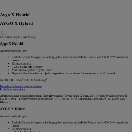
RAV4
Aygo X Hybrid
AYGO X Hybrid
0 € Anzahlung
Mit Anzahlung
Aygo X Hybrid
Ausstattungshighlights
Einfach Gebrauchtwagen in Zahlung geben und eine zusätzliche Prämie von 1.000 €*** anrechnen
lassen
Klimaautomatik
7-Zoll-Multi-Info-Display
Multimedia-System Toyota Touch
Toyota Relax Garantie nach jeder Inspektion bis zu einem Fahrzeugalter von 15 Jahren*.
2
1
ab 189 mtl. leasen
mit 0 € Anzahlung
Unverbindliches Angebot anfordern
Probefahrt vereinbaren
Abbildung zeigt Sonderausstattung. Energieverbrauch Toyota Aygo X Pure, 1,5 l Hybrid Systemleistung 85
kW (116 PS), Energieverbrauch (kombiniert) 3,7 l/100 km; CO2-Emissionen (kombiniert) 85 g/km; CO2-
Klasse B.
AYGO X Hybrid
Ausstattungshighlights
Einfach Gebrauchtwagen in Zahlung geben und eine zusätzliche Prämie von 1.000 €*** anrechnen
lassen
Klimaautomatik