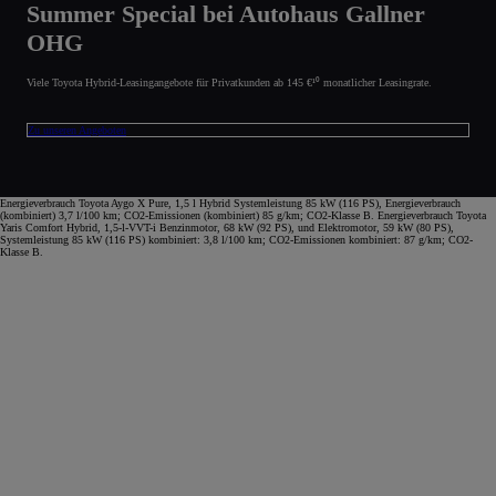
Summer Special bei Autohaus Gallner
OHG
Viele Toyota Hybrid-Leasingangebote für Privatkunden ab 145 €¹⁰ monatlicher Leasingrate.
Zu unseren Angeboten
Energieverbrauch Toyota Aygo X Pure, 1,5 l Hybrid Systemleistung 85 kW (116 PS), Energieverbrauch
(kombiniert) 3,7 l/100 km; CO2-Emissionen (kombiniert) 85 g/km; CO2-Klasse B. Energieverbrauch Toyota
Yaris Comfort Hybrid, 1,5-l-VVT-i Benzinmotor, 68 kW (92 PS), und Elektromotor, 59 kW (80 PS),
Systemleistung 85 kW (116 PS) kombiniert: 3,8 l/100 km; CO2-Emissionen kombiniert: 87 g/km; CO2-
Klasse B.