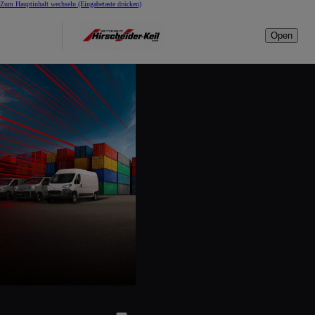
Zum Hauptinhalt wechseln
(Eingabetaste drücken)
Open