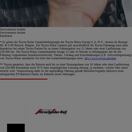
Servicetermin buchen
Servicetermin buchen
Entdecken
* Es gelten die Toyota Relax Garantiebedingungen der Toyota Motor Europe S.A./N.V., Avenue du Bourget
60, B-1140 Brüssel, Belgien. Die Toyota Relax Garantie gilt ausschließlich für Toyota Fahrzeuge nach jeder
Inspektion bei einem Toyota Partner bis zu einem Fahrzeugalter von 15 Jahren oder einer Laufleistung von
250.000 km. Die Toyota Relax Garantielaufzeit beträgt 12 oder 24 Monate in Abhängigkeit des für das
Fahrzeug vorgesehenen Inspektionsintervalls. Details, Umfang und Einschränkungen (z.B. Zeitwertbegrenzung)
von Toyota Relax entnehmen Sie bitte den Garantiebedingungen unter:
http://www.toyota.de/relax
.
** Toyota garantiert, dass die Batterie auch bis zu einer Nutzungsdauer von 10 Jahren oder einer Laufleistung
von 250.000 Kilometern noch 70 % ihrer ursprünglichen Leistung erbringt, je nachdem, welcher Wert zuerst
erreicht wird. Voraussetzung dafür ist die regelmäßige Wartung gemäß Herstellervorgaben inklusive eines
erfolgreichen EV-Batterie-Checks im Rahmen dieser Wartungen.