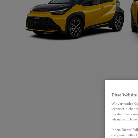
Diese Website
Wir verwenden Coo
technisch nicht n
um die Inhalte un
wir nur mit Deiner
Indem Du auf "Alle
die gesammelten 