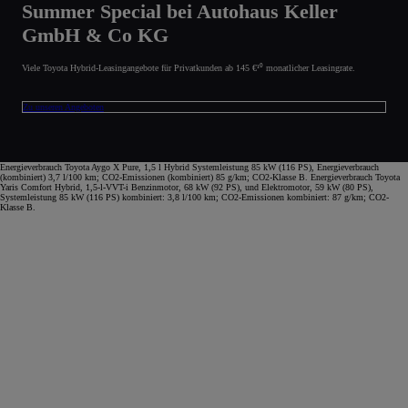
Summer Special bei Autohaus Keller
GmbH & Co KG
Viele Toyota Hybrid-Leasingangebote für Privatkunden ab 145 €¹⁰ monatlicher Leasingrate.
Zu unseren Angeboten
Energieverbrauch Toyota Aygo X Pure, 1,5 l Hybrid Systemleistung 85 kW (116 PS), Energieverbrauch
(kombiniert) 3,7 l/100 km; CO2-Emissionen (kombiniert) 85 g/km; CO2-Klasse B. Energieverbrauch Toyota
Yaris Comfort Hybrid, 1,5-l-VVT-i Benzinmotor, 68 kW (92 PS), und Elektromotor, 59 kW (80 PS),
Systemleistung 85 kW (116 PS) kombiniert: 3,8 l/100 km; CO2-Emissionen kombiniert: 87 g/km; CO2-
Klasse B.