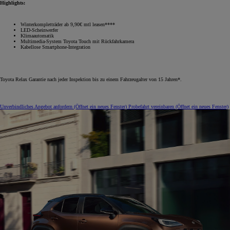
Highlights:
Winterkompletträder ab 9,90€ mtl leasen****
LED-Scheinwerfer
Klimaautomatik
Multimedia-System Toyota Touch mit Rückfahrkamera
Kabellose Smartphone-Integration
Toyota Relax Garantie nach jeder Inspektion bis zu einem Fahrzeugalter von 15 Jahren*.
Unverbindliches Angebot anfordern
(Öffnet ein neues Fenster)
Probefahrt vereinbaren
(Öffnet ein neues Fenster)