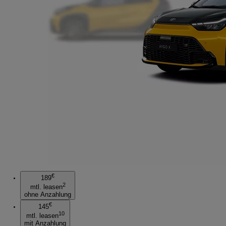
€
189
2
mtl. leasen
ohne Anzahlung
€
145
10
mtl. leasen
mit Anzahlung