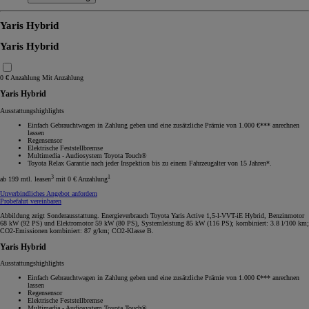
Yaris Hybrid
Yaris Hybrid
0 € Anzahlung
Mit Anzahlung
Yaris Hybrid
Ausstattungshighlights
Einfach Gebrauchtwagen in Zahlung geben und eine zusätzliche Prämie von 1.000 €*** anrechnen
lassen
Regensensor
Elektrische Feststellbremse
Multimedia - Audiosystem Toyota Touch®
Toyota Relax Garantie nach jeder Inspektion bis zu einem Fahrzeugalter von 15 Jahren*.
3
1
ab 199 mtl. leasen
mit 0 € Anzahlung
Unverbindliches Angebot anfordern
Probefahrt vereinbaren
Abbildung zeigt Sonderausstattung. Energieverbrauch Toyota Yaris Active 1,5-l-VVT-iE Hybrid, Benzinmotor
68 kW (92 PS) und Elektromotor 59 kW (80 PS), Systemleistung 85 kW (116 PS); kombiniert: 3.8 l/100 km;
CO2-Emissionen kombiniert: 87 g/km; CO2-Klasse B.
Yaris Hybrid
Ausstattungshighlights
Einfach Gebrauchtwagen in Zahlung geben und eine zusätzliche Prämie von 1.000 €*** anrechnen
lassen
Regensensor
Elektrische Feststellbremse
Multimedia - Audiosystem Toyota Touch®