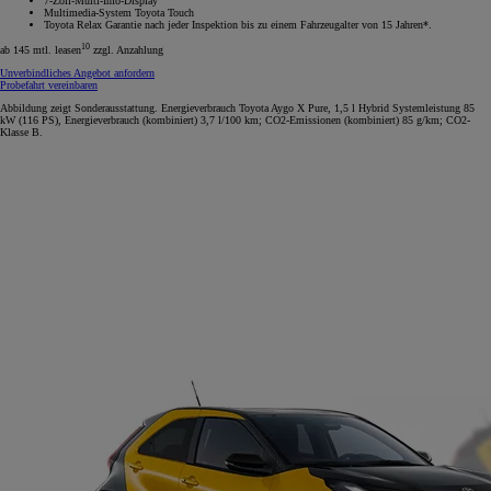
7-Zoll-Multi-Info-Display
Multimedia-System Toyota Touch
Toyota Relax Garantie nach jeder Inspektion bis zu einem Fahrzeugalter von 15 Jahren*.
10
ab 145 mtl. leasen
zzgl. Anzahlung
Unverbindliches Angebot anfordern
Probefahrt vereinbaren
Abbildung zeigt Sonderausstattung. Energieverbrauch Toyota Aygo X Pure, 1,5 l Hybrid Systemleistung 85
kW (116 PS), Energieverbrauch (kombiniert) 3,7 l/100 km; CO2-Emissionen (kombiniert) 85 g/km; CO2-
Klasse B.