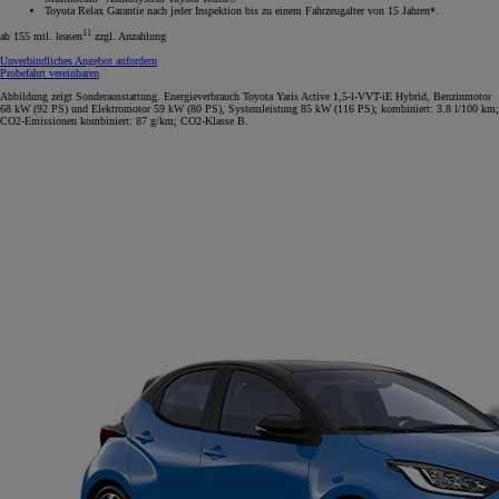
Toyota Relax Garantie nach jeder Inspektion bis zu einem Fahrzeugalter von 15 Jahren*.
11
ab 155 mtl. leasen
zzgl. Anzahlung
Unverbindliches Angebot anfordern
Probefahrt vereinbaren
Abbildung zeigt Sonderausstattung. Energieverbrauch Toyota Yaris Active 1,5-l-VVT-iE Hybrid, Benzinmotor
68 kW (92 PS) und Elektromotor 59 kW (80 PS), Systemleistung 85 kW (116 PS); kombiniert: 3.8 l/100 km;
CO2-Emissionen kombiniert: 87 g/km; CO2-Klasse B.