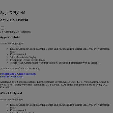
RAV4
Aygo X Hybrid
AYGO X Hybrid
0 € Anzahlung
Mit Anzahlung
Aygo X Hybrid
Ausstattungshighlights
Einfach Gebrauchtwagen in Zahlung geben und eine zusätzliche Prämie von 1.000 €*** anrechnen
lassen
Klimaautomatik
7-Zoll-Multi-Info-Display
Multimedia-System Toyota Touch
Toyota Relax Garantie nach jeder Inspektion bis zu einem Fahrzeugalter von 15 Jahren*.
2
1
ab 189 mtl. leasen
mit 0 € Anzahlung
Unverbindliches Angebot anfordern
Probefahrt vereinbaren
Abbildung zeigt Sonderausstattung. Energieverbrauch Toyota Aygo X Pure, 1,5 l Hybrid Systemleistung 85
kW (116 PS), Energieverbrauch (kombiniert) 3,7 l/100 km; CO2-Emissionen (kombiniert) 85 g/km; CO2-
Klasse B.
AYGO X Hybrid
Ausstattungshighlights
Einfach Gebrauchtwagen in Zahlung geben und eine zusätzliche Prämie von 1.000 €*** anrechnen
lassen
Klimaautomatik