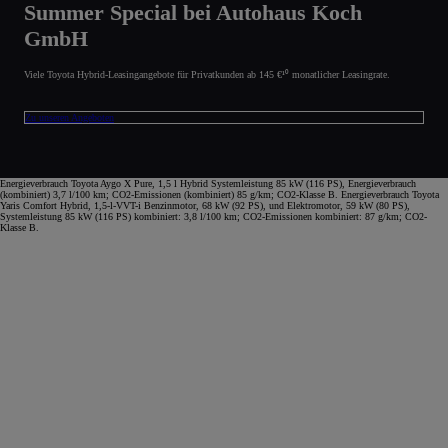
Summer Special bei Autohaus Koch
GmbH
Viele Toyota Hybrid-Leasingangebote für Privatkunden ab 145 €¹⁰ monatlicher Leasingrate.
Zu unseren Angeboten
Energieverbrauch Toyota Aygo X Pure, 1,5 l Hybrid Systemleistung 85 kW (116 PS), Energieverbrauch
(kombiniert) 3,7 l/100 km; CO2-Emissionen (kombiniert) 85 g/km; CO2-Klasse B. Energieverbrauch Toyota
Yaris Comfort Hybrid, 1,5-l-VVT-i Benzinmotor, 68 kW (92 PS), und Elektromotor, 59 kW (80 PS),
Systemleistung 85 kW (116 PS) kombiniert: 3,8 l/100 km; CO2-Emissionen kombiniert: 87 g/km; CO2-
Klasse B.