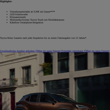
Highlights:
Winterkompletträder ab 9,90€ mtl leasen****
LED-Scheinwerfer
Klimaautomatik
Multimedia-System Toyota Touch mit Rückfahrkamera
Kabellose Smartphone-Integration
Toyota Relax Garantie nach jeder Inspektion bis zu einem Fahrzeugalter von 15 Jahren*.
Unverbindliches Angebot anfordern
(Öffnet ein neues Fenster)
Probefahrt vereinbaren
(Öffnet ein neues Fenster)