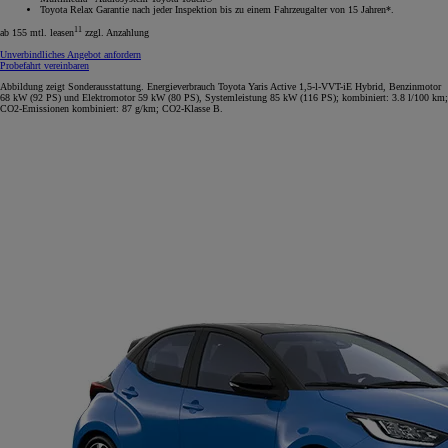
Toyota Relax Garantie nach jeder Inspektion bis zu einem Fahrzeugalter von 15 Jahren*.
11
ab 155 mtl. leasen
zzgl. Anzahlung
Unverbindliches Angebot anfordern
Probefahrt vereinbaren
Abbildung zeigt Sonderausstattung. Energieverbrauch Toyota Yaris Active 1,5-l-VVT-iE Hybrid, Benzinmotor
68 kW (92 PS) und Elektromotor 59 kW (80 PS), Systemleistung 85 kW (116 PS); kombiniert: 3.8 l/100 km;
CO2-Emissionen kombiniert: 87 g/km; CO2-Klasse B.