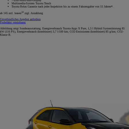
7-Zoll-Multi-Info-Display
Multimedia-System Toyota Touch
Toyota Relax Garantie nach jeder Inspektion bis zu einem Fahrzeugalter von 15 Jahren*.
10
ab 145 mtl. leasen
zzgl. Anzahlung
Unverbindliches Angebot anfordern
Probefahrt vereinbaren
Abbildung zeigt Sonderausstattung. Energieverbrauch Toyota Aygo X Pure, 1,5 l Hybrid Systemleistung 85
kW (116 PS), Energieverbrauch (kombiniert) 3,7 l/100 km; CO2-Emissionen (kombiniert) 85 g/km; CO2-
Klasse B.