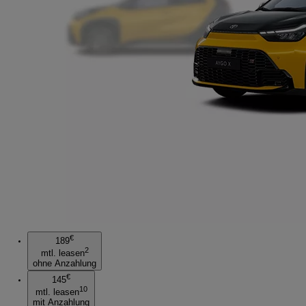
€
189
2
mtl. leasen
ohne Anzahlung
€
145
10
mtl. leasen
mit Anzahlung