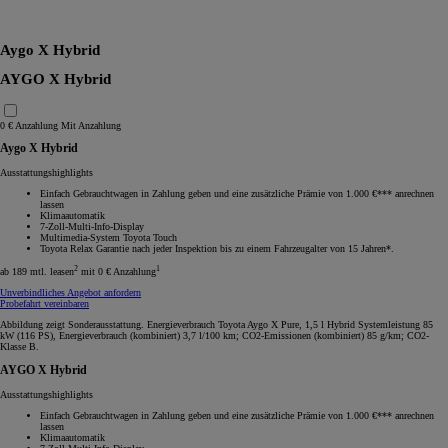
RAV4
Aygo X Hybrid
AYGO X Hybrid
0 € Anzahlung
Mit Anzahlung
Aygo X Hybrid
Ausstattungshighlights
Einfach Gebrauchtwagen in Zahlung geben und eine zusätzliche Prämie von 1.000 €*** anrechnen
lassen
Klimaautomatik
7-Zoll-Multi-Info-Display
Multimedia-System Toyota Touch
Toyota Relax Garantie nach jeder Inspektion bis zu einem Fahrzeugalter von 15 Jahren*.
2
1
ab 189 mtl. leasen
mit 0 € Anzahlung
Unverbindliches Angebot anfordern
Probefahrt vereinbaren
Abbildung zeigt Sonderausstattung. Energieverbrauch Toyota Aygo X Pure, 1,5 l Hybrid Systemleistung 85
kW (116 PS), Energieverbrauch (kombiniert) 3,7 l/100 km; CO2-Emissionen (kombiniert) 85 g/km; CO2-
Klasse B.
AYGO X Hybrid
Ausstattungshighlights
Einfach Gebrauchtwagen in Zahlung geben und eine zusätzliche Prämie von 1.000 €*** anrechnen
lassen
Klimaautomatik