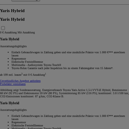
Yaris Hybrid
Yaris Hybrid
0 € Anzahlung
Mit Anzahlung
Yaris Hybrid
Ausstattungshighlights
Einfach Gebrauchtwagen in Zahlung geben und eine zusätzliche Prämie von 1.000 €*** anrechnen
lassen
Regensensor
Elektrische Feststellbremse
Multimedia - Audiosystem Toyota Touch®
Toyota Relax Garantie nach jeder Inspektion bis zu einem Fahrzeugalter von 15 Jahren*.
3
1
ab 199 mtl. leasen
mit 0 € Anzahlung
Unverbindliches Angebot anfordern
Probefahrt vereinbaren
Abbildung zeigt Sonderausstattung. Energieverbrauch Toyota Yaris Active 1,5-l-VVT-iE Hybrid, Benzinmotor
68 kW (92 PS) und Elektromotor 59 kW (80 PS), Systemleistung 85 kW (116 PS); kombiniert: 3.8 l/100 km;
CO2-Emissionen kombiniert: 87 g/km; CO2-Klasse B.
Yaris Hybrid
Ausstattungshighlights
Einfach Gebrauchtwagen in Zahlung geben und eine zusätzliche Prämie von 1.000 €*** anrechnen
lassen
Regensensor
Elektrische Feststellbremse
Multimedia - Audiosystem Toyota Touch®