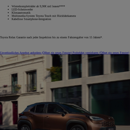
Winterkompletträder ab 9,90€ mtl leasen****
LED-Scheinwerfer
Klimaautomatik
Multimedia-System Toyota Touch mit Rückfahrkamera
Kabellose Smartphone-Integration
Toyota Relax Garantie nach jeder Inspektion bis zu einem Fahrzeugalter von 15 Jahren*.
Unverbindliches Angebot anfordern
(Öffnet ein neues Fenster)
Probefahrt vereinbaren
(Öffnet ein neues Fenster)