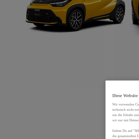
Diese Website
Wir verwenden Coo
technisch nicht n
um die Inhalte un
wir nur mit Deiner
Indem Du auf "Alle
die gesammelten 