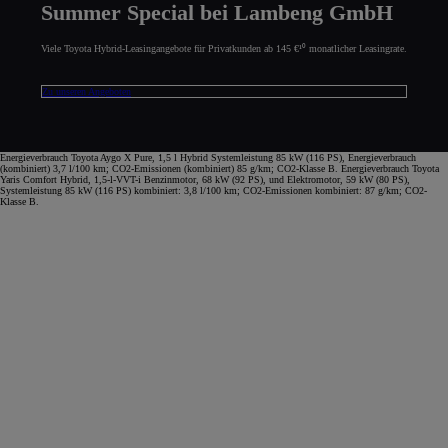
Summer Special bei Lambeng GmbH
Viele Toyota Hybrid-Leasingangebote für Privatkunden ab 145 €¹⁰ monatlicher Leasingrate.
Zu unseren Angeboten
Energieverbrauch Toyota Aygo X Pure, 1,5 l Hybrid Systemleistung 85 kW (116 PS), Energieverbrauch
(kombiniert) 3,7 l/100 km; CO2-Emissionen (kombiniert) 85 g/km; CO2-Klasse B. Energieverbrauch Toyota
Yaris Comfort Hybrid, 1,5-l-VVT-i Benzinmotor, 68 kW (92 PS), und Elektromotor, 59 kW (80 PS),
Systemleistung 85 kW (116 PS) kombiniert: 3,8 l/100 km; CO2-Emissionen kombiniert: 87 g/km; CO2-
Klasse B.