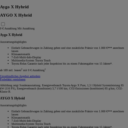
Aygo X Hybrid
AYGO X Hybrid
0 € Anzahlung
Mit Anzahlung
Aygo X Hybrid
Ausstattungshighlights
Einfach Gebrauchtwagen in Zahlung geben und eine zusätzliche Prämie von 1.000 €*** anrechnen
lassen
Klimaautomatik
7-Zoll-Multi-Info-Display
Multimedia-System Toyota Touch
Toyota Relax Garantie nach jeder Inspektion bis zu einem Fahrzeugalter von 15 Jahren*.
2
1
ab 189 mtl. leasen
mit 0 € Anzahlung
Unverbindliches Angebot anfordern
Probefahrt vereinbaren
Abbildung zeigt Sonderausstattung. Energieverbrauch Toyota Aygo X Pure, 1,5 l Hybrid Systemleistung 85
kW (116 PS), Energieverbrauch (kombiniert) 3,7 l/100 km; CO2-Emissionen (kombiniert) 85 g/km; CO2-
Klasse B.
AYGO X Hybrid
Ausstattungshighlights
Einfach Gebrauchtwagen in Zahlung geben und eine zusätzliche Prämie von 1.000 €*** anrechnen
lassen
Klimaautomatik
7-Zoll-Multi-Info-Display
Multimedia-System Toyota Touch
Toyota Relax Garantie nach jeder Inspektion bis zu einem Fahrzeugalter von 15 Jahren*.