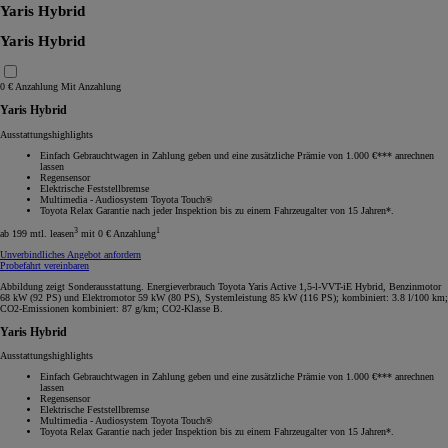
Yaris Hybrid
Yaris Hybrid
0 € Anzahlung
Mit Anzahlung
Yaris Hybrid
Ausstattungshighlights
Einfach Gebrauchtwagen in Zahlung geben und eine zusätzliche Prämie von 1.000 €*** anrechnen
lassen
Regensensor
Elektrische Feststellbremse
Multimedia - Audiosystem Toyota Touch®
Toyota Relax Garantie nach jeder Inspektion bis zu einem Fahrzeugalter von 15 Jahren*.
3
1
ab 199 mtl. leasen
mit 0 € Anzahlung
Unverbindliches Angebot anfordern
Probefahrt vereinbaren
Abbildung zeigt Sonderausstattung. Energieverbrauch Toyota Yaris Active 1,5-l-VVT-iE Hybrid, Benzinmotor
68 kW (92 PS) und Elektromotor 59 kW (80 PS), Systemleistung 85 kW (116 PS); kombiniert: 3.8 l/100 km;
CO2-Emissionen kombiniert: 87 g/km; CO2-Klasse B.
Yaris Hybrid
Ausstattungshighlights
Einfach Gebrauchtwagen in Zahlung geben und eine zusätzliche Prämie von 1.000 €*** anrechnen
lassen
Regensensor
Elektrische Feststellbremse
Multimedia - Audiosystem Toyota Touch®
Toyota Relax Garantie nach jeder Inspektion bis zu einem Fahrzeugalter von 15 Jahren*.