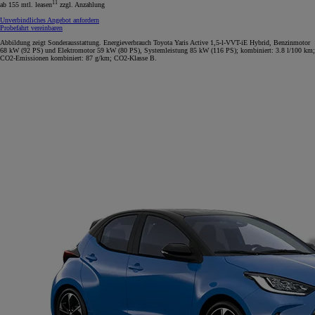
11
ab 155 mtl. leasen
zzgl. Anzahlung
Unverbindliches Angebot anfordern
Probefahrt vereinbaren
Abbildung zeigt Sonderausstattung. Energieverbrauch Toyota Yaris Active 1,5-l-VVT-iE Hybrid, Benzinmotor
68 kW (92 PS) und Elektromotor 59 kW (80 PS), Systemleistung 85 kW (116 PS); kombiniert: 3.8 l/100 km;
CO2-Emissionen kombiniert: 87 g/km; CO2-Klasse B.