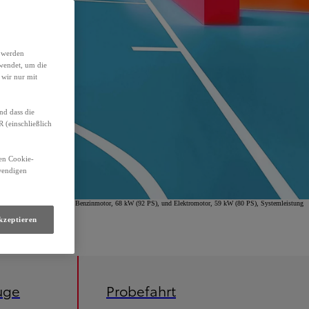
h werden
wendet, um die
 wir nur mit
nd dass die
(einschließlich
den Cookie-
twendigen
omfort Hybrid, 1,5-l-VVT-i Benzinmotor, 68 kW (92 PS), und Elektromotor, 59 kW (80 PS), Systemleistung
kzeptieren
uge
Probefahrt