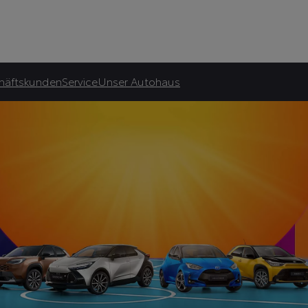
Autohaus Metzger GmbH
asingrate.
häftskunden
Service
Unser Autohaus