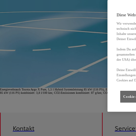
Diese Web
Wir verwende
technisch nic
Inhalte unser
Deiner Einwil
Indem Du auf 
gesammelten 
der USA) übe
Deine Einwill
Einstellungen
Cookies auf 
Energieverbrauch Toyota Aygo X Pure, 1,5 l Hybrid Systemleistung 85 kW (116 PS), Energieverbrauch (komb
85 kW (116 PS) kombiniert: 3,8 l/100 km; CO2-Emissionen kombiniert: 87 g/km; CO2-Klasse B.
Cookie-
Kontakt
Servic