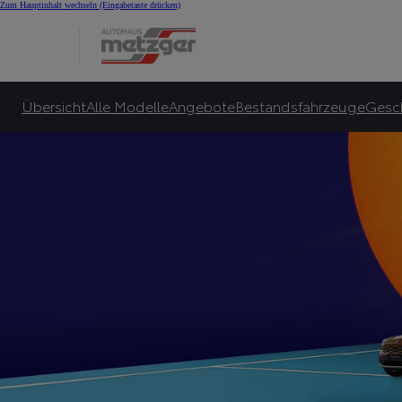
Summer Special bei 
Zum Hauptinhalt wechseln
(Eingabetaste drücken)
Viele Toyota Hybrid-Leasingangebote für Privatkunden ab 145 €¹⁰ monatlicher Le
Zu unseren Angeboten
Übersicht
Alle Modelle
Angebote
Bestandsfahrzeuge
Gesc