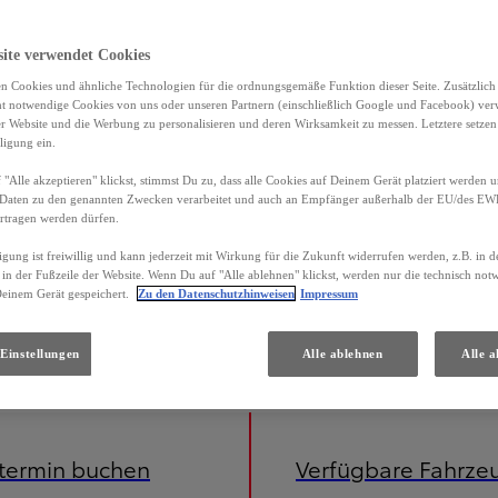
site verwendet Cookies
n Cookies und ähnliche Technologien für die ordnungsgemäße Funktion dieser Seite. Zusätzlic
ht notwendige Cookies von uns oder unseren Partnern (einschließlich Google und Facebook) ver
er Website und die Werbung zu personalisieren und deren Wirksamkeit zu messen. Letztere setzen
ligung ein.
"Alle akzeptieren" klickst, stimmst Du zu, dass alle Cookies auf Deinem Gerät platziert werden u
Daten zu den genannten Zwecken verarbeitet und auch an Empfänger außerhalb der EU/des EWR 
rtragen werden dürfen.
igung ist freiwillig und kann jederzeit mit Wirkung für die Zukunft widerrufen werden, z.B. in 
 in der Fußzeile der Website. Wenn Du auf "Alle ablehnen" klickst, werden nur die technisch no
Deinem Gerät gespeichert.
Zu den Datenschutzhinweisen
Impressum
iniert) 3,7 l/100 km; CO2-Emissionen (kombiniert) 85 g/km; CO2-Klasse B. Energieverbrauch Toyota Yaris C
Einstellungen
Alle ablehnen
Alle a
etermin buchen
Verfügbare Fahrze