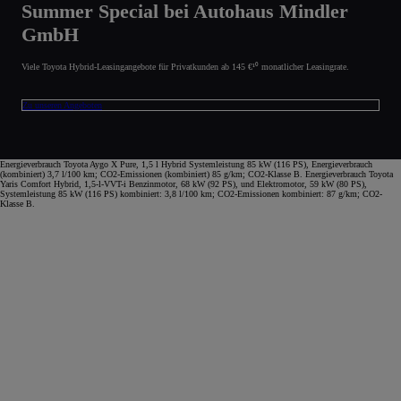
Summer Special bei Autohaus Mindler
GmbH
Viele Toyota Hybrid-Leasingangebote für Privatkunden ab 145 €¹⁰ monatlicher Leasingrate.
Zu unseren Angeboten
Energieverbrauch Toyota Aygo X Pure, 1,5 l Hybrid Systemleistung 85 kW (116 PS), Energieverbrauch
(kombiniert) 3,7 l/100 km; CO2-Emissionen (kombiniert) 85 g/km; CO2-Klasse B. Energieverbrauch Toyota
Yaris Comfort Hybrid, 1,5-l-VVT-i Benzinmotor, 68 kW (92 PS), und Elektromotor, 59 kW (80 PS),
Systemleistung 85 kW (116 PS) kombiniert: 3,8 l/100 km; CO2-Emissionen kombiniert: 87 g/km; CO2-
Klasse B.