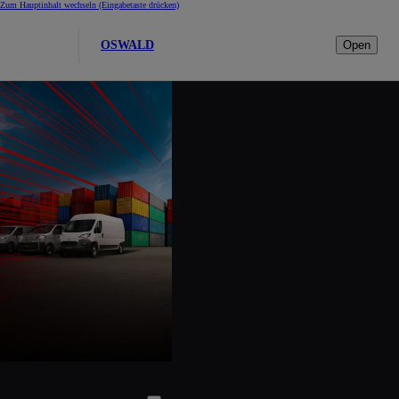
Zum Hauptinhalt wechseln
(Eingabetaste drücken)
OSWALD
Open