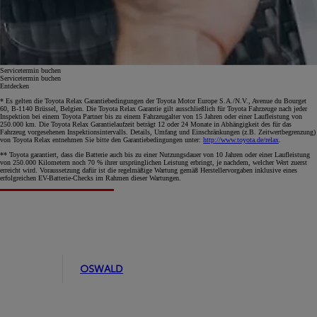
Servicetermin buchen
Servicetermin buchen
Entdecken
* Es gelten die Toyota Relax Garantiebedingungen der Toyota Motor Europe S.A./N.V., Avenue du Bourget
60, B-1140 Brüssel, Belgien. Die Toyota Relax Garantie gilt ausschließlich für Toyota Fahrzeuge nach jeder
Inspektion bei einem Toyota Partner bis zu einem Fahrzeugalter von 15 Jahren oder einer Laufleistung von
250.000 km. Die Toyota Relax Garantielaufzeit beträgt 12 oder 24 Monate in Abhängigkeit des für das
Fahrzeug vorgesehenen Inspektionsintervalls. Details, Umfang und Einschränkungen (z.B. Zeitwertbegrenzung)
von Toyota Relax entnehmen Sie bitte den Garantiebedingungen unter:
http://www.toyota.de/relax
.
** Toyota garantiert, dass die Batterie auch bis zu einer Nutzungsdauer von 10 Jahren oder einer Laufleistung
von 250.000 Kilometern noch 70 % ihrer ursprünglichen Leistung erbringt, je nachdem, welcher Wert zuerst
erreicht wird. Voraussetzung dafür ist die regelmäßige Wartung gemäß Herstellervorgaben inklusive eines
erfolgreichen EV-Batterie-Checks im Rahmen dieser Wartungen.
OSWALD