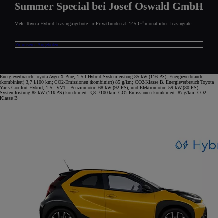
Summer Special bei Josef Oswald GmbH
Viele Toyota Hybrid-Leasingangebote für Privatkunden ab 145 €¹⁰ monatlicher Leasingrate.
Zu unseren Angeboten
Energieverbrauch Toyota Aygo X Pure, 1,5 l Hybrid Systemleistung 85 kW (116 PS), Energieverbrauch
(kombiniert) 3,7 l/100 km; CO2-Emissionen (kombiniert) 85 g/km; CO2-Klasse B. Energieverbrauch Toyota
Yaris Comfort Hybrid, 1,5-l-VVT-i Benzinmotor, 68 kW (92 PS), und Elektromotor, 59 kW (80 PS),
Systemleistung 85 kW (116 PS) kombiniert: 3,8 l/100 km; CO2-Emissionen kombiniert: 87 g/km; CO2-
Klasse B.