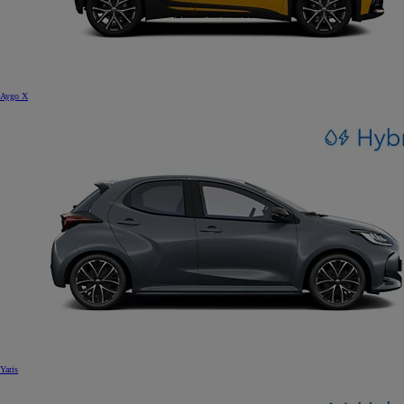
Aygo X
Yaris