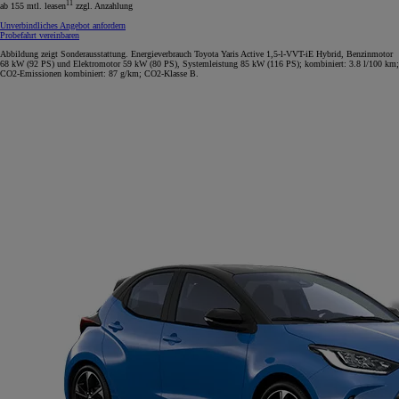
11
ab 155 mtl. leasen
zzgl. Anzahlung
Unverbindliches Angebot anfordern
Probefahrt vereinbaren
Abbildung zeigt Sonderausstattung. Energieverbrauch Toyota Yaris Active 1,5-l-VVT-iE Hybrid, Benzinmotor
68 kW (92 PS) und Elektromotor 59 kW (80 PS), Systemleistung 85 kW (116 PS); kombiniert: 3.8 l/100 km;
CO2-Emissionen kombiniert: 87 g/km; CO2-Klasse B.