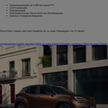
Winterkompletträder ab 9,90€ mtl leasen****
LED-Scheinwerfer
Klimaautomatik
Multimedia-System Toyota Touch mit Rückfahrkamera
Kabellose Smartphone-Integration
Toyota Relax Garantie nach jeder Inspektion bis zu einem Fahrzeugalter von 15 Jahren*.
Unverbindliches Angebot anfordern
(Öffnet ein neues Fenster)
Probefahrt vereinbaren
(Öffnet ein neues Fenster)