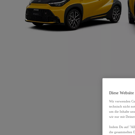
Diese Website
Wir verwenden Coo
technisch nicht n
um die Inhalte un
wir nur mit Deiner
Indem Du auf "Alle
die gesammelten 