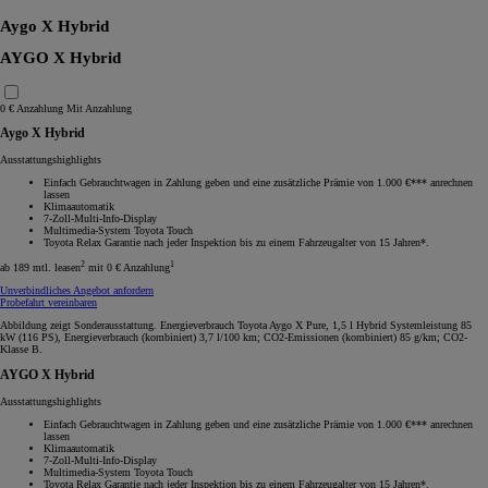
Aygo X Hybrid
AYGO X Hybrid
0 € Anzahlung
Mit Anzahlung
Aygo X Hybrid
Ausstattungshighlights
Einfach Gebrauchtwagen in Zahlung geben und eine zusätzliche Prämie von 1.000 €*** anrechnen
lassen
Klimaautomatik
7-Zoll-Multi-Info-Display
Multimedia-System Toyota Touch
Toyota Relax Garantie nach jeder Inspektion bis zu einem Fahrzeugalter von 15 Jahren*.
2
1
ab 189 mtl. leasen
mit 0 € Anzahlung
Unverbindliches Angebot anfordern
Probefahrt vereinbaren
Abbildung zeigt Sonderausstattung. Energieverbrauch Toyota Aygo X Pure, 1,5 l Hybrid Systemleistung 85
kW (116 PS), Energieverbrauch (kombiniert) 3,7 l/100 km; CO2-Emissionen (kombiniert) 85 g/km; CO2-
Klasse B.
AYGO X Hybrid
Ausstattungshighlights
Einfach Gebrauchtwagen in Zahlung geben und eine zusätzliche Prämie von 1.000 €*** anrechnen
lassen
Klimaautomatik
7-Zoll-Multi-Info-Display
Multimedia-System Toyota Touch
Toyota Relax Garantie nach jeder Inspektion bis zu einem Fahrzeugalter von 15 Jahren*.