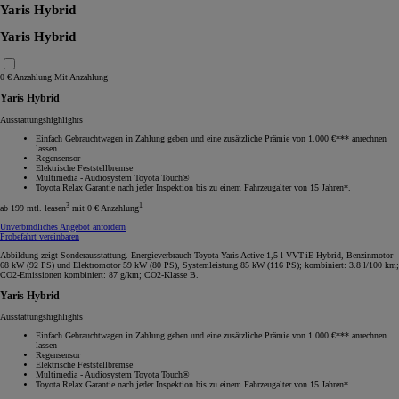
Yaris Hybrid
Yaris Hybrid
0 € Anzahlung
Mit Anzahlung
Yaris Hybrid
Ausstattungshighlights
Einfach Gebrauchtwagen in Zahlung geben und eine zusätzliche Prämie von 1.000 €*** anrechnen
lassen
Regensensor
Elektrische Feststellbremse
Multimedia - Audiosystem Toyota Touch®
Toyota Relax Garantie nach jeder Inspektion bis zu einem Fahrzeugalter von 15 Jahren*.
3
1
ab 199 mtl. leasen
mit 0 € Anzahlung
Unverbindliches Angebot anfordern
Probefahrt vereinbaren
Abbildung zeigt Sonderausstattung. Energieverbrauch Toyota Yaris Active 1,5-l-VVT-iE Hybrid, Benzinmotor
68 kW (92 PS) und Elektromotor 59 kW (80 PS), Systemleistung 85 kW (116 PS); kombiniert: 3.8 l/100 km;
CO2-Emissionen kombiniert: 87 g/km; CO2-Klasse B.
Yaris Hybrid
Ausstattungshighlights
Einfach Gebrauchtwagen in Zahlung geben und eine zusätzliche Prämie von 1.000 €*** anrechnen
lassen
Regensensor
Elektrische Feststellbremse
Multimedia - Audiosystem Toyota Touch®
Toyota Relax Garantie nach jeder Inspektion bis zu einem Fahrzeugalter von 15 Jahren*.