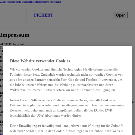
Zum Hauptinhalt wechseln
(Eingabetaste drücken)
PICHERT
Open
Impressum
AUTO Pichert GmbH
Schulbergstr. 59-61
94034 Passau
Tel: +49-851-94939-0
E-Mail:
verwaltung@auto-pichert.de
Diese Website verwendet Cookies
Internet:
www.auto-pichert.de
Sitz: Passau
Wir verwenden Cookies und ähnliche Technologien für die ordnungsgemäße
Registergericht: Amtsgericht Passau, HRB 5106
Geschäftsführer: Peter Pichert, Birgit Pichert
Funktion dieser Seite. Zusätzlich werden technisch nicht notwendige Cookies von
uns oder unseren Partnern (einschließlich Google und Facebook) verwendet, um
USt-ID: DE811780747
die Inhalte unserer Website und die Werbung zu personalisieren und deren
Inhaltlich Verantwortlicher gemäß § 18 Abs. 2 MStV: Birgit Pichert, Anschrift wie oben
Wirksamkeit zu messen. Letztere setzen wir nur mit Deiner Einwilligung ein.
Die Europäische Kommission stellt eine Plattform für die außergerichtliche Online-Streitbeilegung (OS-
Plattform) bereit, die unter
https://www.ec.europa.eu/consumers/odr
aufrufbar ist.
Indem Du auf "Alle akzeptieren" klickst, stimmst Du zu, dass alle Cookies auf
Zur Teilnahme an einem alternativen Streitbeilegungsverfahren vor einer Verbraucherschlichtungsstelle sind wir
Deinem Gerät platziert werden und dass die gesammelten Daten zu den genannten
nicht verpflichtet und nicht bereit.
Zwecken verarbeitet und auch an Empfänger außerhalb der EU/des EWR
Als Meisterbetrieb der Kfz-Innung bieten wir alternativ die Teilnahme an einem Verfahren vor einer
(einschließlich der USA) übertragen werden dürfen.
branchenspezifischen Kfz-Schiedsstelle an. Die für uns zuständige Kfz-Schiedsstelle erreichen Sie unter:
Kfz-Schiedsstelle: (Angaben nach § 3 DL-InfoV)
Schiedsstelle für das Kraftfahrzeug-Gewerbe in Niederbayern
Deine Einwilligung ist freiwillig und kann jederzeit mit Wirkung für die Zukunft
widerrufen werden, z.B. in den Cookie-Einstellungen in der Fußzeile der Website.
Mengkofener Strasse 2, 84130 Dingolfing. Die E-Mail-Adresse der Schiedsstelle lautet:
schiedsstelle@kfz-
innung.com