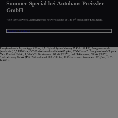
Summer Special bei Autohaus Preissler
GmbH
Viele Toyota Hybrid-Leasingangebote für Privatkunden ab 145 €¹⁰ monatlicher Leasingrate.
Zu unseren Angeboten
Energieverbrauch Toyota Aygo X Pure, 1,5 l Hybrid Systemleistung 85 kW (116 PS), Energieverbrauch
(kombiniert) 3,7 l/100 km; CO2-Emissionen (kombiniert) 85 g/km; CO2-Klasse B. Energieverbrauch Toyota
Yaris Comfort Hybrid, 1,5-l-VVT-i Benzinmotor, 68 kW (92 PS), und Elektromotor, 59 kW (80 PS),
Systemleistung 85 kW (116 PS) kombiniert: 3,8 l/100 km; CO2-Emissionen kombiniert: 87 g/km; CO2-
Klasse B.