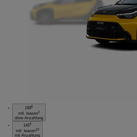
€
189
2
mtl. leasen
ohne Anzahlung
€
145
10
mtl. leasen
mit Anzahlung