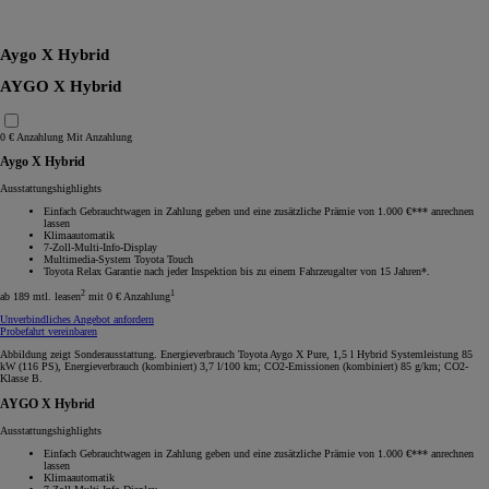
RAV4
Aygo X Hybrid
AYGO X Hybrid
0 € Anzahlung
Mit Anzahlung
Aygo X Hybrid
Ausstattungshighlights
Einfach Gebrauchtwagen in Zahlung geben und eine zusätzliche Prämie von 1.000 €*** anrechnen
lassen
Klimaautomatik
7-Zoll-Multi-Info-Display
Multimedia-System Toyota Touch
Toyota Relax Garantie nach jeder Inspektion bis zu einem Fahrzeugalter von 15 Jahren*.
2
1
ab 189 mtl. leasen
mit 0 € Anzahlung
Unverbindliches Angebot anfordern
Probefahrt vereinbaren
Abbildung zeigt Sonderausstattung. Energieverbrauch Toyota Aygo X Pure, 1,5 l Hybrid Systemleistung 85
kW (116 PS), Energieverbrauch (kombiniert) 3,7 l/100 km; CO2-Emissionen (kombiniert) 85 g/km; CO2-
Klasse B.
AYGO X Hybrid
Ausstattungshighlights
Einfach Gebrauchtwagen in Zahlung geben und eine zusätzliche Prämie von 1.000 €*** anrechnen
lassen
Klimaautomatik