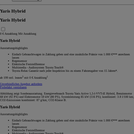
Yaris Hybrid
Yaris Hybrid
0 € Anzahlung
Mit Anzahlung
Yaris Hybrid
Ausstattungshighlights
Einfach Gebrauchtwagen in Zahlung geben und eine zusätzliche Prämie von 1.000 €*** anrechnen
lassen
Regensensor
Elektrische Feststellbremse
Multimedia - Audiosystem Toyota Touch®
Toyota Relax Garantie nach jeder Inspektion bis zu einem Fahrzeugalter von 15 Jahren*.
3
1
ab 199 mtl. leasen
mit 0 € Anzahlung
Unverbindliches Angebot anfordern
Probefahrt vereinbaren
Abbildung zeigt Sonderausstattung. Energieverbrauch Toyota Yaris Active 1,5-l-VVT-iE Hybrid, Benzinmotor
68 kW (92 PS) und Elektromotor 59 kW (80 PS), Systemleistung 85 kW (116 PS); kombiniert: 3.8 l/100 km;
CO2-Emissionen kombiniert: 87 g/km; CO2-Klasse B.
Yaris Hybrid
Ausstattungshighlights
Einfach Gebrauchtwagen in Zahlung geben und eine zusätzliche Prämie von 1.000 €*** anrechnen
lassen
Regensensor
Elektrische Feststellbremse
Multimedia - Audiosystem Toyota Touch®