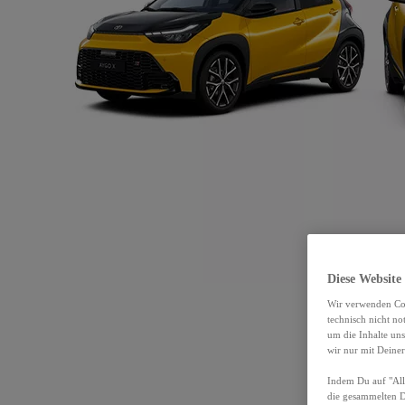
Diese Website
Wir verwenden Coo
technisch nicht n
um die Inhalte un
wir nur mit Deiner
Indem Du auf "Alle
die gesammelten 