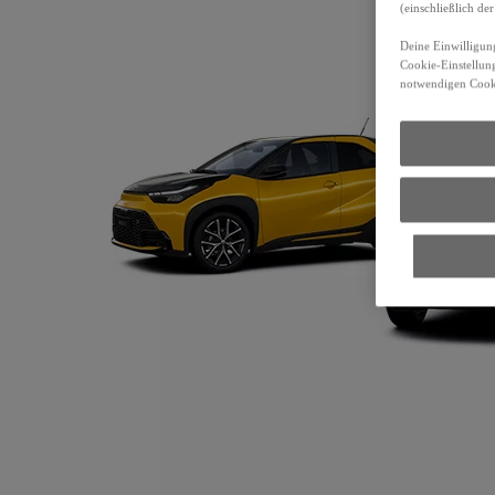
(einschließlich d
Deine Einwilligung
Cookie-Einstellung
notwendigen Cooki