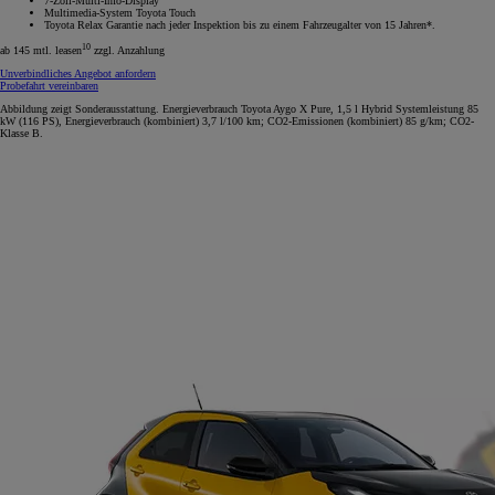
7-Zoll-Multi-Info-Display
Multimedia-System Toyota Touch
Toyota Relax Garantie nach jeder Inspektion bis zu einem Fahrzeugalter von 15 Jahren*.
10
ab 145 mtl. leasen
zzgl. Anzahlung
Unverbindliches Angebot anfordern
Probefahrt vereinbaren
Abbildung zeigt Sonderausstattung. Energieverbrauch Toyota Aygo X Pure, 1,5 l Hybrid Systemleistung 85
kW (116 PS), Energieverbrauch (kombiniert) 3,7 l/100 km; CO2-Emissionen (kombiniert) 85 g/km; CO2-
Klasse B.