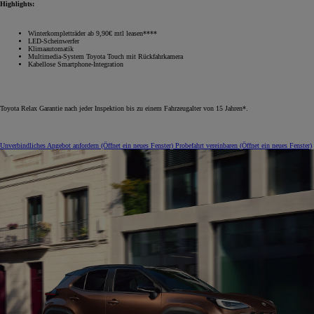
Highlights:
Winterkompletträder ab 9,90€ mtl leasen****
LED-Scheinwerfer
Klimaautomatik
Multimedia-System Toyota Touch mit Rückfahrkamera
Kabellose Smartphone-Integration
Toyota Relax Garantie nach jeder Inspektion bis zu einem Fahrzeugalter von 15 Jahren*.
Unverbindliches Angebot anfordern
(Öffnet ein neues Fenster)
Probefahrt vereinbaren
(Öffnet ein neues Fenster)