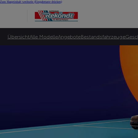
Summer Special bei A
Zum Hauptinhalt wechseln
(Eingabetaste drücken)
Viele Toyota Hybrid-Leasingangebote für Privatkunden ab 145 €¹⁰ monatlicher Le
Zu unseren Angeboten
Übersicht
Alle Modelle
Angebote
Bestandsfahrzeuge
Gesc