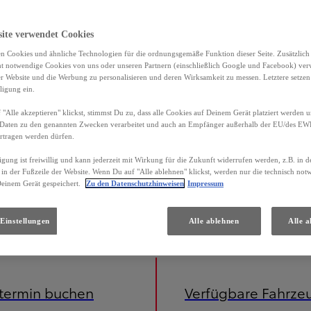
site verwendet Cookies
n Cookies und ähnliche Technologien für die ordnungsgemäße Funktion dieser Seite. Zusätzlic
ht notwendige Cookies von uns oder unseren Partnern (einschließlich Google und Facebook) ver
er Website und die Werbung zu personalisieren und deren Wirksamkeit zu messen. Letztere setzen
ligung ein.
"Alle akzeptieren" klickst, stimmst Du zu, dass alle Cookies auf Deinem Gerät platziert werden u
Daten zu den genannten Zwecken verarbeitet und auch an Empfänger außerhalb der EU/des EWR 
rtragen werden dürfen.
igung ist freiwillig und kann jederzeit mit Wirkung für die Zukunft widerrufen werden, z.B. in 
 in der Fußzeile der Website. Wenn Du auf "Alle ablehnen" klickst, werden nur die technisch no
Deinem Gerät gespeichert.
Zu den Datenschutzhinweisen
Impressum
iniert) 3,7 l/100 km; CO2-Emissionen (kombiniert) 85 g/km; CO2-Klasse B. Energieverbrauch Toyota Yaris C
Einstellungen
Alle ablehnen
Alle a
etermin buchen
Verfügbare Fahrze