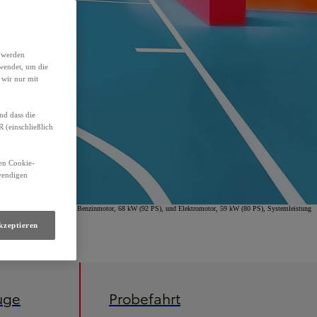
h werden
wendet, um die
 wir nur mit
nd dass die
(einschließlich
den Cookie-
twendigen
omfort Hybrid, 1,5-l-VVT-i Benzinmotor, 68 kW (92 PS), und Elektromotor, 59 kW (80 PS), Systemleistung
kzeptieren
uge
Probefahrt