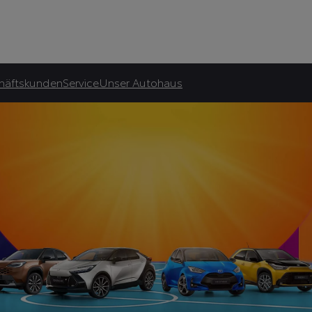
utohaus Reköndt
asingrate.
häftskunden
Service
Unser Autohaus