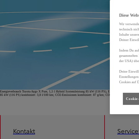
Diese Web
Wir verwende
technisch nic
Inhalte unser
Deiner Einwil
Indem Du auf 
gesammelten 
der USA) übe
Deine Einwill
Einstellungen
Cookies auf 
Energieverbrauch Toyota Aygo X Pure, 1,5 l Hybrid Systemleistung 85 kW (116 PS), Energieverbrauch (komb
85 kW (116 PS) kombiniert: 3,8 l/100 km; CO2-Emissionen kombiniert: 87 g/km; CO2-Klasse B.
Cookie-
Kontakt
Servic