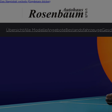
Summer Special bei 
Zum Hauptinhalt wechseln
(Eingabetaste drücken)
Viele Toyota Hybrid-Leasingangebote für Privatkunden ab 145 €¹⁰ monatlicher Le
Zu unseren Angeboten
Übersicht
Alle Modelle
Angebote
Bestandsfahrzeuge
Gesc