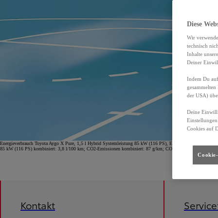
Diese Web
Wir verwende
technisch nic
Inhalte unser
Deiner Einwil
Indem Du auf 
gesammelten 
der USA) übe
Deine Einwill
Einstellungen
Cookies auf 
Energieverbrauch Toyota Aygo X Pure, 1,5 l Hybrid Systemleistung 85 kW (116 PS), Energieverbrauch (komb
85 kW (116 PS) kombiniert: 3,8 l/100 km; CO2-Emissionen kombiniert: 87 g/km; CO2-Klasse B.
Cookie-
Kontakt
Servic