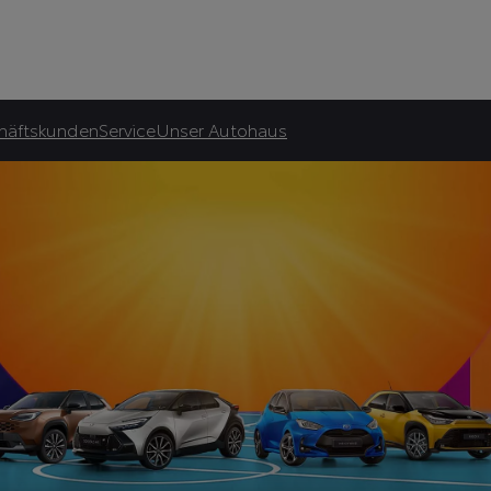
Autohaus Rosenbaum GmbH
asingrate.
häftskunden
Service
Unser Autohaus