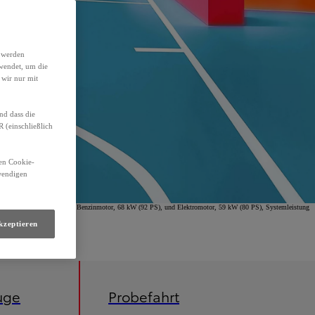
h werden
wendet, um die
 wir nur mit
nd dass die
(einschließlich
den Cookie-
twendigen
omfort Hybrid, 1,5-l-VVT-i Benzinmotor, 68 kW (92 PS), und Elektromotor, 59 kW (80 PS), Systemleistung
kzeptieren
uge
Probefahrt