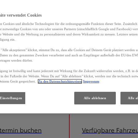
site verwendet Cookies
n Cookies und ähnliche Technologien für die ordnungsgemäße Funktion dieser Seite. Zusätzlic
ht notwendige Cookies von uns oder unseren Partnern (einschließlich Google und Facebook) ver
er Website und die Werbung zu personalisieren und deren Wirksamkeit zu messen. Letztere setzen
ligung ein.
"Alle akzeptieren" klickst, stimmst Du zu, dass alle Cookies auf Deinem Gerät platziert werden u
Daten zu den genannten Zwecken verarbeitet und auch an Empfänger außerhalb der EU/des EWR 
rtragen werden dürfen.
igung ist freiwillig und kann jederzeit mit Wirkung für die Zukunft widerrufen werden, z.B. in 
 in der Fußzeile der Website. Wenn Du auf "Alle ablehnen" klickst, werden nur die technisch no
Deinem Gerät gespeichert.
Zu den Datenschutzhinweisen
Impressum
iniert) 3,7 l/100 km; CO2-Emissionen (kombiniert) 85 g/km; CO2-Klasse B. Energieverbrauch Toyota Yaris C
Einstellungen
Alle ablehnen
Alle a
etermin buchen
Verfügbare Fahrze