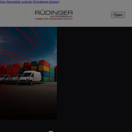
Zum Hauptinhalt wechseln
(Eingabetaste drücken)
Open