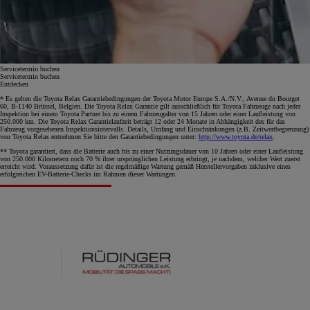
Servicetermin buchen
Servicetermin buchen
Entdecken
* Es gelten die Toyota Relax Garantiebedingungen der Toyota Motor Europe S.A./N.V., Avenue du Bourget
60, B-1140 Brüssel, Belgien. Die Toyota Relax Garantie gilt ausschließlich für Toyota Fahrzeuge nach jeder
Inspektion bei einem Toyota Partner bis zu einem Fahrzeugalter von 15 Jahren oder einer Laufleistung von
250.000 km. Die Toyota Relax Garantielaufzeit beträgt 12 oder 24 Monate in Abhängigkeit des für das
Fahrzeug vorgesehenen Inspektionsintervalls. Details, Umfang und Einschränkungen (z.B. Zeitwertbegrenzung)
von Toyota Relax entnehmen Sie bitte den Garantiebedingungen unter:
http://www.toyota.de/relax
.
** Toyota garantiert, dass die Batterie auch bis zu einer Nutzungsdauer von 10 Jahren oder einer Laufleistung
von 250.000 Kilometern noch 70 % ihrer ursprünglichen Leistung erbringt, je nachdem, welcher Wert zuerst
erreicht wird. Voraussetzung dafür ist die regelmäßige Wartung gemäß Herstellervorgaben inklusive eines
erfolgreichen EV-Batterie-Checks im Rahmen dieser Wartungen.