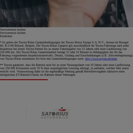
Servicetermin buchen
Servicetermin buchen
Entdecken
* Es gelten die Toyota Relax Garantiebedingungen der Toyota Motor Europe S.A./N.V., Avenue du Bourget
60, B-1140 Brüssel, Belgien. Die Toyota Relax Garantie gilt ausschließlich für Toyota Fahrzeuge nach jeder
Inspektion bei einem Toyota Partner bis zu einem Fahrzeugalter von 15 Jahren oder einer Laufleistung von
250.000 km. Die Toyota Relax Garantielaufzeit beträgt 12 oder 24 Monate in Abhängigkeit des für das
Fahrzeug vorgesehenen Inspektionsintervalls. Details, Umfang und Einschränkungen (z.B. Zeitwertbegrenzung)
von Toyota Relax entnehmen Sie bitte den Garantiebedingungen unter:
http://www.toyota.de/relax
.
** Toyota garantiert, dass die Batterie auch bis zu einer Nutzungsdauer von 10 Jahren oder einer Laufleistung
von 250.000 Kilometern noch 70 % ihrer ursprünglichen Leistung erbringt, je nachdem, welcher Wert zuerst
erreicht wird. Voraussetzung dafür ist die regelmäßige Wartung gemäß Herstellervorgaben inklusive eines
erfolgreichen EV-Batterie-Checks im Rahmen dieser Wartungen.