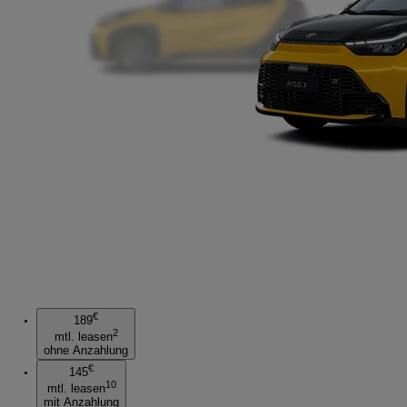
€
189
2
mtl. leasen
ohne Anzahlung
€
145
10
mtl. leasen
mit Anzahlung