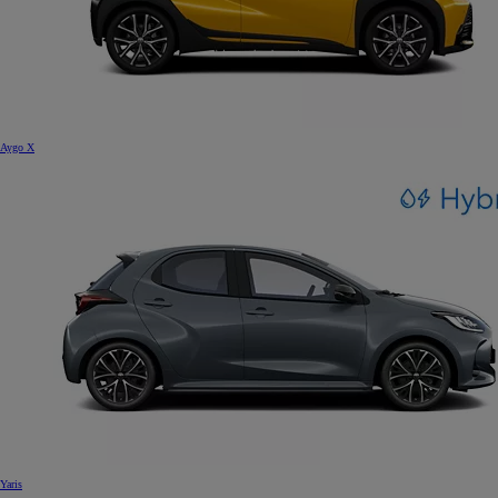
Aygo X
Yaris