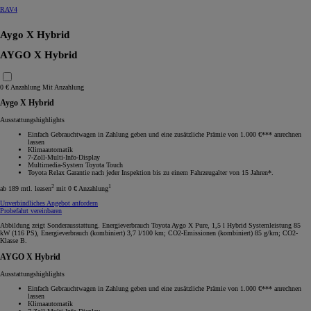
RAV4
Aygo X Hybrid
AYGO X Hybrid
0 € Anzahlung
Mit Anzahlung
Aygo X Hybrid
Ausstattungshighlights
Einfach Gebrauchtwagen in Zahlung geben und eine zusätzliche Prämie von 1.000 €*** anrechnen
lassen
Klimaautomatik
7-Zoll-Multi-Info-Display
Multimedia-System Toyota Touch
Toyota Relax Garantie nach jeder Inspektion bis zu einem Fahrzeugalter von 15 Jahren*.
2
1
ab 189 mtl. leasen
mit 0 € Anzahlung
Unverbindliches Angebot anfordern
Probefahrt vereinbaren
Abbildung zeigt Sonderausstattung. Energieverbrauch Toyota Aygo X Pure, 1,5 l Hybrid Systemleistung 85
kW (116 PS), Energieverbrauch (kombiniert) 3,7 l/100 km; CO2-Emissionen (kombiniert) 85 g/km; CO2-
Klasse B.
AYGO X Hybrid
Ausstattungshighlights
Einfach Gebrauchtwagen in Zahlung geben und eine zusätzliche Prämie von 1.000 €*** anrechnen
lassen
Klimaautomatik