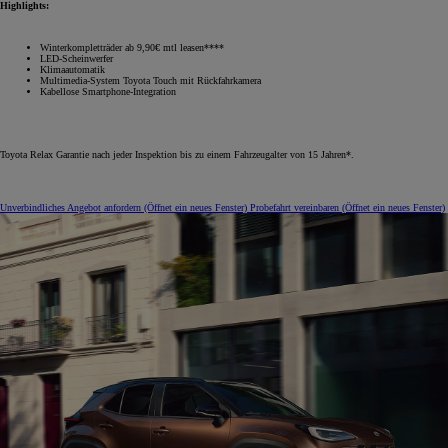
Highlights:
Winterkompletträder ab 9,90€ mtl leasen****
LED-Scheinwerfer
Klimaautomatik
Multimedia-System Toyota Touch mit Rückfahrkamera
Kabellose Smartphone-Integration
Toyota Relax Garantie nach jeder Inspektion bis zu einem Fahrzeugalter von 15 Jahren*.
Unverbindliches Angebot anfordern
(Öffnet ein neues Fenster)
Probefahrt vereinbaren
(Öffnet ein neues Fenster)