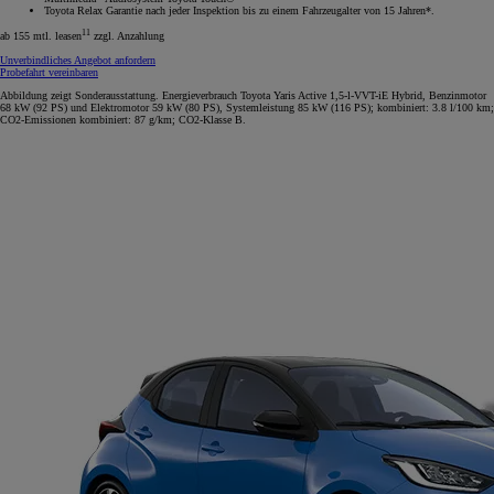
Toyota Relax Garantie nach jeder Inspektion bis zu einem Fahrzeugalter von 15 Jahren*.
11
ab 155 mtl. leasen
zzgl. Anzahlung
Unverbindliches Angebot anfordern
Probefahrt vereinbaren
Abbildung zeigt Sonderausstattung. Energieverbrauch Toyota Yaris Active 1,5-l-VVT-iE Hybrid, Benzinmotor
68 kW (92 PS) und Elektromotor 59 kW (80 PS), Systemleistung 85 kW (116 PS); kombiniert: 3.8 l/100 km;
CO2-Emissionen kombiniert: 87 g/km; CO2-Klasse B.