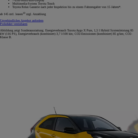
7-Zoll-Multi-Info-Display
Multimedia-System Toyota Touch
Toyota Relax Garantie nach jeder Inspektion bis zu einem Fahrzeugalter von 15 Jahren*.
10
ab 145 mtl. leasen
zzgl. Anzahlung
Unverbindliches Angebot anfordern
Probefahrt vereinbaren
Abbildung zeigt Sonderausstattung. Energieverbrauch Toyota Aygo X Pure, 1,5 l Hybrid Systemleistung 85
kW (116 PS), Energieverbrauch (kombiniert) 3,7 l/100 km; CO2-Emissionen (kombiniert) 85 g/km; CO2-
Klasse B.