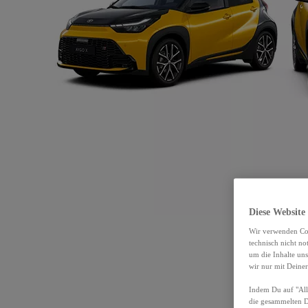
Diese Website
Wir verwenden Coo
technisch nicht n
um die Inhalte un
wir nur mit Deiner
Indem Du auf "Alle
die gesammelten 