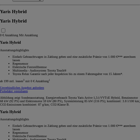
Yaris Hybrid
Yaris Hybrid
0 € Anzahlung
Mit Anzahlung
Yaris Hybrid
Ausstattungshighlights
Einfach Gebrauchtwagen in Zahlung geben und eine zusätzliche Prämie von 1.000 €*** anrechnen
lassen
Regensensor
Elektrische Feststellbremse
Multimedia - Audiosystem Toyota Touch®
Toyota Relax Garantie nach jeder Inspektion bis zu einem Fahrzeugalter von 15 Jahren*.
3
1
ab 199 mtl. leasen
mit 0 € Anzahlung
Unverbindliches Angebot anfordern
Probefahrt vereinbaren
Abbildung zeigt Sonderausstattung. Energieverbrauch Toyota Yaris Active 1,5-l-VVT-iE Hybrid, Benzinmotor
68 kW (92 PS) und Elektromotor 59 kW (80 PS), Systemleistung 85 kW (116 PS); kombiniert: 3.8 l/100 km;
CO2-Emissionen kombiniert: 87 g/km; CO2-Klasse B.
Yaris Hybrid
Ausstattungshighlights
Einfach Gebrauchtwagen in Zahlung geben und eine zusätzliche Prämie von 1.000 €*** anrechnen
lassen
Regensensor
Elektrische Feststellbremse
Multimedia - Audiosystem Toyota Touch®