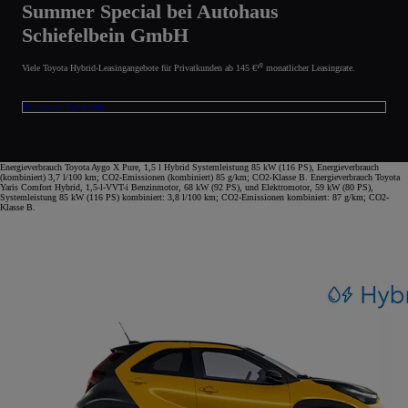
Summer Special bei Autohaus
Schiefelbein GmbH
Viele Toyota Hybrid-Leasingangebote für Privatkunden ab 145 €¹⁰ monatlicher Leasingrate.
Zu unseren Angeboten
Energieverbrauch Toyota Aygo X Pure, 1,5 l Hybrid Systemleistung 85 kW (116 PS), Energieverbrauch
(kombiniert) 3,7 l/100 km; CO2-Emissionen (kombiniert) 85 g/km; CO2-Klasse B. Energieverbrauch Toyota
Yaris Comfort Hybrid, 1,5-l-VVT-i Benzinmotor, 68 kW (92 PS), und Elektromotor, 59 kW (80 PS),
Systemleistung 85 kW (116 PS) kombiniert: 3,8 l/100 km; CO2-Emissionen kombiniert: 87 g/km; CO2-
Klasse B.