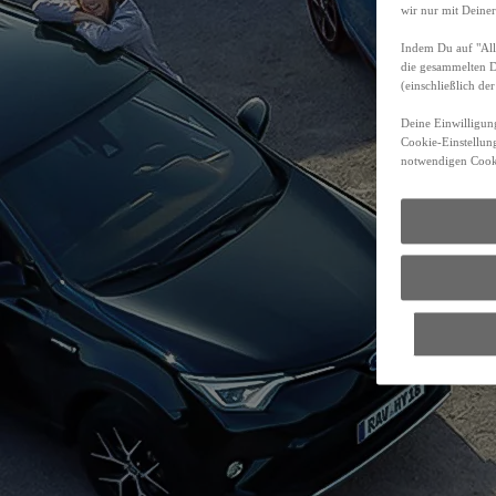
wir nur mit Deiner
Indem Du auf "Alle
die gesammelten 
(einschließlich d
Deine Einwilligung
Cookie-Einstellung
notwendigen Cooki