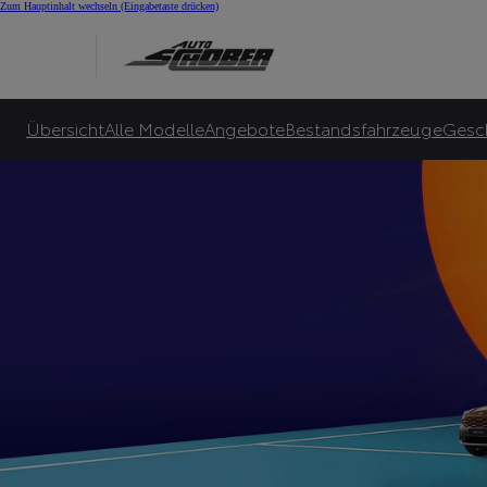
Summer Special bei 
Zum Hauptinhalt wechseln
(Eingabetaste drücken)
Viele Toyota Hybrid-Leasingangebote für Privatkunden ab 145 €¹⁰ monatlicher Le
Zu unseren Angeboten
Übersicht
Alle Modelle
Angebote
Bestandsfahrzeuge
Gesc