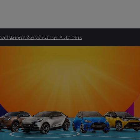
Autohaus Schober GmbH & Co
asingrate.
häftskunden
Service
Unser Autohaus