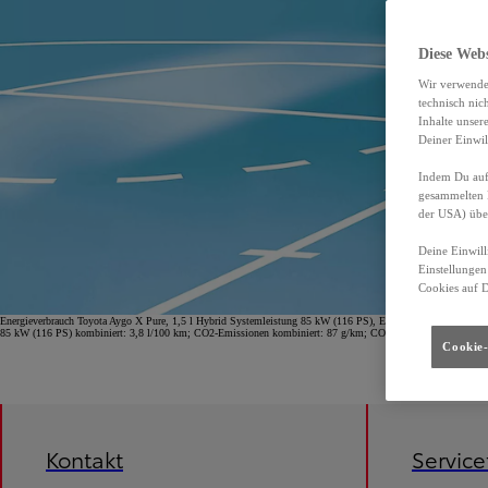
Diese Web
Wir verwende
technisch nic
Inhalte unser
Deiner Einwil
Indem Du auf 
gesammelten 
der USA) übe
Deine Einwill
Einstellungen
Cookies auf 
Energieverbrauch Toyota Aygo X Pure, 1,5 l Hybrid Systemleistung 85 kW (116 PS), Energieverbrauch (komb
85 kW (116 PS) kombiniert: 3,8 l/100 km; CO2-Emissionen kombiniert: 87 g/km; CO2-Klasse B.
Cookie-
Kontakt
Servic