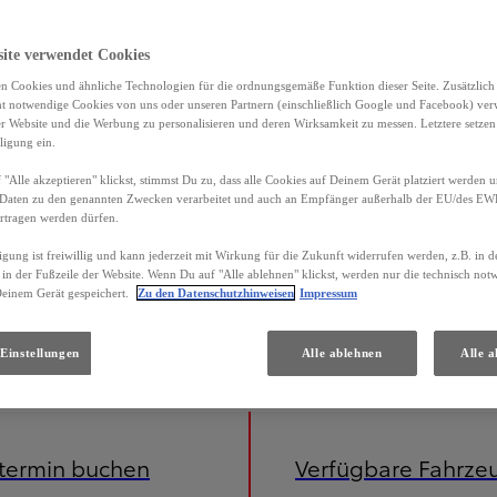
site verwendet Cookies
n Cookies und ähnliche Technologien für die ordnungsgemäße Funktion dieser Seite. Zusätzlic
ht notwendige Cookies von uns oder unseren Partnern (einschließlich Google und Facebook) ver
er Website und die Werbung zu personalisieren und deren Wirksamkeit zu messen. Letztere setzen
ligung ein.
"Alle akzeptieren" klickst, stimmst Du zu, dass alle Cookies auf Deinem Gerät platziert werden u
Daten zu den genannten Zwecken verarbeitet und auch an Empfänger außerhalb der EU/des EWR 
rtragen werden dürfen.
igung ist freiwillig und kann jederzeit mit Wirkung für die Zukunft widerrufen werden, z.B. in 
 in der Fußzeile der Website. Wenn Du auf "Alle ablehnen" klickst, werden nur die technisch no
Deinem Gerät gespeichert.
Zu den Datenschutzhinweisen
Impressum
iniert) 3,7 l/100 km; CO2-Emissionen (kombiniert) 85 g/km; CO2-Klasse B. Energieverbrauch Toyota Yaris C
Einstellungen
Alle ablehnen
Alle a
etermin buchen
Verfügbare Fahrze