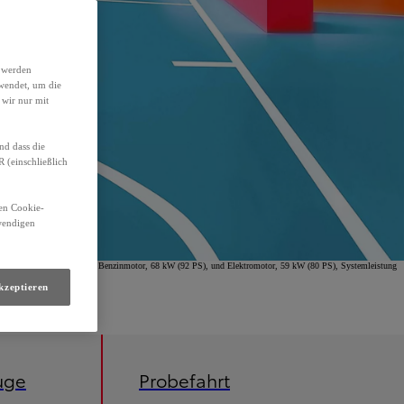
h werden
wendet, um die
 wir nur mit
nd dass die
(einschließlich
den Cookie-
twendigen
omfort Hybrid, 1,5-l-VVT-i Benzinmotor, 68 kW (92 PS), und Elektromotor, 59 kW (80 PS), Systemleistung
kzeptieren
uge
Probefahrt