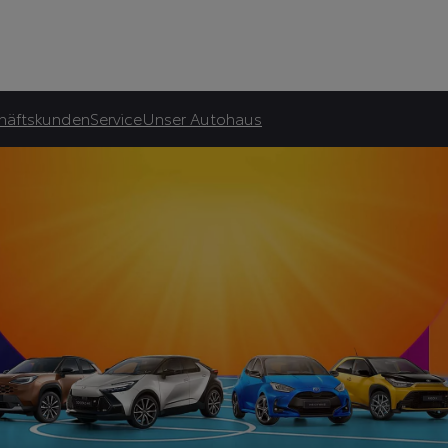
Autohaus Schumacher Zwei G
asingrate.
häftskunden
Service
Unser Autohaus