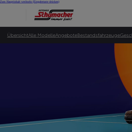
Summer Special bei 
Zum Hauptinhalt wechseln
(Eingabetaste drücken)
Viele Toyota Hybrid-Leasingangebote für Privatkunden ab 145 €¹⁰ monatlicher Le
Zu unseren Angeboten
Übersicht
Alle Modelle
Angebote
Bestandsfahrzeuge
Gesc