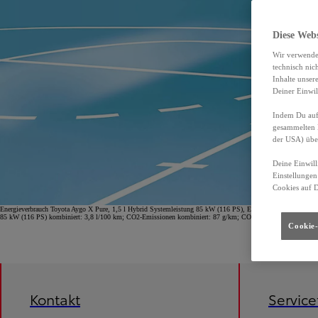
Diese Web
Wir verwende
technisch nic
Inhalte unser
Deiner Einwil
Indem Du auf 
gesammelten 
der USA) übe
Deine Einwill
Einstellungen
Cookies auf 
Energieverbrauch Toyota Aygo X Pure, 1,5 l Hybrid Systemleistung 85 kW (116 PS), Energieverbrauch (komb
85 kW (116 PS) kombiniert: 3,8 l/100 km; CO2-Emissionen kombiniert: 87 g/km; CO2-Klasse B.
Cookie-
Kontakt
Servic