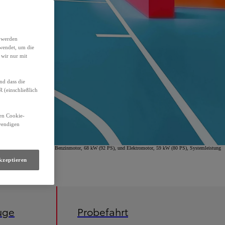
h werden
wendet, um die
 wir nur mit
nd dass die
(einschließlich
den Cookie-
twendigen
omfort Hybrid, 1,5-l-VVT-i Benzinmotor, 68 kW (92 PS), und Elektromotor, 59 kW (80 PS), Systemleistung
kzeptieren
uge
Probefahrt