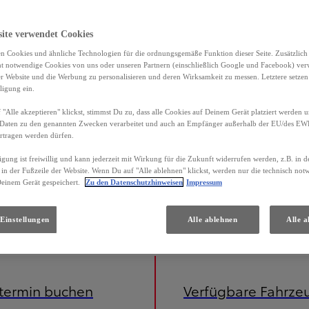
site verwendet Cookies
n Cookies und ähnliche Technologien für die ordnungsgemäße Funktion dieser Seite. Zusätzlic
ht notwendige Cookies von uns oder unseren Partnern (einschließlich Google und Facebook) ver
er Website und die Werbung zu personalisieren und deren Wirksamkeit zu messen. Letztere setzen
ligung ein.
"Alle akzeptieren" klickst, stimmst Du zu, dass alle Cookies auf Deinem Gerät platziert werden u
Daten zu den genannten Zwecken verarbeitet und auch an Empfänger außerhalb der EU/des EWR 
rtragen werden dürfen.
igung ist freiwillig und kann jederzeit mit Wirkung für die Zukunft widerrufen werden, z.B. in 
 in der Fußzeile der Website. Wenn Du auf "Alle ablehnen" klickst, werden nur die technisch no
Deinem Gerät gespeichert.
Zu den Datenschutzhinweisen
Impressum
iniert) 3,7 l/100 km; CO2-Emissionen (kombiniert) 85 g/km; CO2-Klasse B. Energieverbrauch Toyota Yaris C
Einstellungen
Alle ablehnen
Alle a
etermin buchen
Verfügbare Fahrze