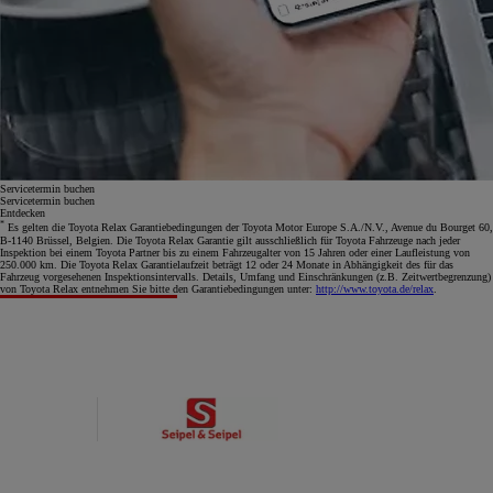
Servicetermin buchen
Servicetermin buchen
Entdecken
*
Es gelten die Toyota Relax Garantiebedingungen der Toyota Motor Europe S.A./N.V., Avenue du Bourget 60,
B-1140 Brüssel, Belgien. Die Toyota Relax Garantie gilt ausschließlich für Toyota Fahrzeuge nach jeder
Inspektion bei einem Toyota Partner bis zu einem Fahrzeugalter von 15 Jahren oder einer Laufleistung von
250.000 km. Die Toyota Relax Garantielaufzeit beträgt 12 oder 24 Monate in Abhängigkeit des für das
Fahrzeug vorgesehenen Inspektionsintervalls. Details, Umfang und Einschränkungen (z.B. Zeitwertbegrenzung)
von Toyota Relax entnehmen Sie bitte den Garantiebedingungen unter:
http://www.toyota.de/relax
.