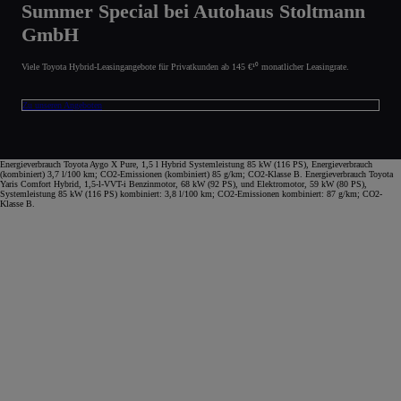
Summer Special bei Autohaus Stoltmann
GmbH
Viele Toyota Hybrid-Leasingangebote für Privatkunden ab 145 €¹⁰ monatlicher Leasingrate.
Zu unseren Angeboten
Energieverbrauch Toyota Aygo X Pure, 1,5 l Hybrid Systemleistung 85 kW (116 PS), Energieverbrauch
(kombiniert) 3,7 l/100 km; CO2-Emissionen (kombiniert) 85 g/km; CO2-Klasse B. Energieverbrauch Toyota
Yaris Comfort Hybrid, 1,5-l-VVT-i Benzinmotor, 68 kW (92 PS), und Elektromotor, 59 kW (80 PS),
Systemleistung 85 kW (116 PS) kombiniert: 3,8 l/100 km; CO2-Emissionen kombiniert: 87 g/km; CO2-
Klasse B.