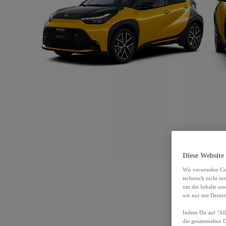
Diese Website
Wir verwenden Coo
technisch nicht n
um die Inhalte un
wir nur mit Deiner
Indem Du auf "Alle
die gesammelten 