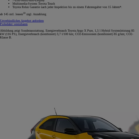
7-Zoll-Multi-Info-Display
Multimedia-System Toyota Touch
Toyota Relax Garantie nach jeder Inspektion bis zu einem Fahrzeugalter von 15 Jahren*.
10
ab 145 mtl. leasen
zzgl. Anzahlung
Unverbindliches Angebot anfordern
Probefahrt vereinbaren
Abbildung zeigt Sonderausstattung. Energieverbrauch Toyota Aygo X Pure, 1,5 l Hybrid Systemleistung 85
kW (116 PS), Energieverbrauch (kombiniert) 3,7 l/100 km; CO2-Emissionen (kombiniert) 85 g/km; CO2-
Klasse B.