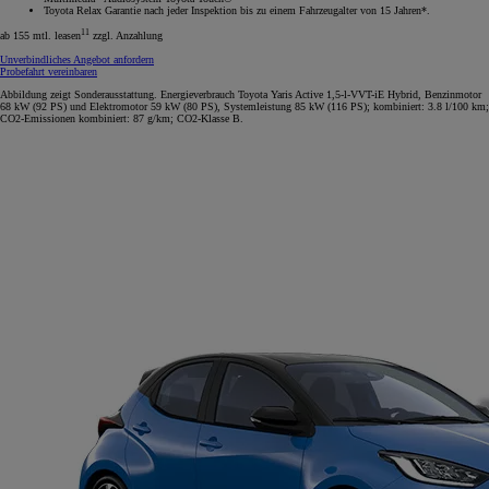
Toyota Relax Garantie nach jeder Inspektion bis zu einem Fahrzeugalter von 15 Jahren*.
11
ab 155 mtl. leasen
zzgl. Anzahlung
Unverbindliches Angebot anfordern
Probefahrt vereinbaren
Abbildung zeigt Sonderausstattung. Energieverbrauch Toyota Yaris Active 1,5-l-VVT-iE Hybrid, Benzinmotor
68 kW (92 PS) und Elektromotor 59 kW (80 PS), Systemleistung 85 kW (116 PS); kombiniert: 3.8 l/100 km;
CO2-Emissionen kombiniert: 87 g/km; CO2-Klasse B.