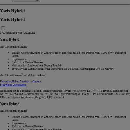
Yaris Hybrid
Yaris Hybrid
0 € Anzahlung
Mit Anzahlung
Yaris Hybrid
Ausstattungshighlights
Einfach Gebrauchtwagen in Zahlung geben und eine zusätzliche Prämie von 1.000 €*** anrechnen
lassen
Regensensor
Elektrische Feststellbremse
Multimedia - Audiosystem Toyota Touch®
Toyota Relax Garantie nach jeder Inspektion bis zu einem Fahrzeugalter von 15 Jahren*.
3
1
ab 199 mtl. leasen
mit 0 € Anzahlung
Unverbindliches Angebot anfordern
Probefahrt vereinbaren
Abbildung zeigt Sonderausstattung. Energieverbrauch Toyota Yaris Active 1,5-l-VVT-iE Hybrid, Benzinmotor
68 kW (92 PS) und Elektromotor 59 kW (80 PS), Systemleistung 85 kW (116 PS); kombiniert: 3.8 l/100 km;
CO2-Emissionen kombiniert: 87 g/km; CO2-Klasse B.
Yaris Hybrid
Ausstattungshighlights
Einfach Gebrauchtwagen in Zahlung geben und eine zusätzliche Prämie von 1.000 €*** anrechnen
lassen
Regensensor
Elektrische Feststellbremse
Multimedia - Audiosystem Toyota Touch®