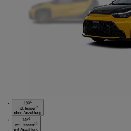
€
189
2
mtl. leasen
ohne Anzahlung
€
145
10
mtl. leasen
mit Anzahlung