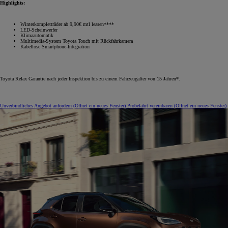
Highlights:
Winterkompletträder ab 9,90€ mtl leasen****
LED-Scheinwerfer
Klimaautomatik
Multimedia-System Toyota Touch mit Rückfahrkamera
Kabellose Smartphone-Integration
Toyota Relax Garantie nach jeder Inspektion bis zu einem Fahrzeugalter von 15 Jahren*.
Unverbindliches Angebot anfordern
(Öffnet ein neues Fenster)
Probefahrt vereinbaren
(Öffnet ein neues Fenster)