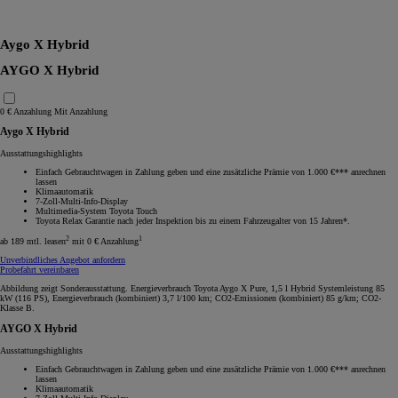
RAV4
Aygo X Hybrid
AYGO X Hybrid
0 € Anzahlung
Mit Anzahlung
Aygo X Hybrid
Ausstattungshighlights
Einfach Gebrauchtwagen in Zahlung geben und eine zusätzliche Prämie von 1.000 €*** anrechnen
lassen
Klimaautomatik
7-Zoll-Multi-Info-Display
Multimedia-System Toyota Touch
Toyota Relax Garantie nach jeder Inspektion bis zu einem Fahrzeugalter von 15 Jahren*.
2
1
ab 189 mtl. leasen
mit 0 € Anzahlung
Unverbindliches Angebot anfordern
Probefahrt vereinbaren
Abbildung zeigt Sonderausstattung. Energieverbrauch Toyota Aygo X Pure, 1,5 l Hybrid Systemleistung 85
kW (116 PS), Energieverbrauch (kombiniert) 3,7 l/100 km; CO2-Emissionen (kombiniert) 85 g/km; CO2-
Klasse B.
AYGO X Hybrid
Ausstattungshighlights
Einfach Gebrauchtwagen in Zahlung geben und eine zusätzliche Prämie von 1.000 €*** anrechnen
lassen
Klimaautomatik