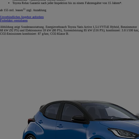
Toyota Relax Garantie nach jeder Inspektion bis zu einem Fahrzeugalter von 15 Jahren*.
11
ab 155 mtl. leasen
zzgl. Anzahlung
Unverbindliches Angebot anfordern
Probefahrt vereinbaren
Abbildung zeigt Sonderausstattung. Energieverbrauch Toyota Yaris Active 1,5-l-VVT-iE Hybrid, Benzinmotor
68 kW (92 PS) und Elektromotor 59 kW (80 PS), Systemleistung 85 kW (116 PS); kombiniert: 3.8 l/100 km;
CO2-Emissionen kombiniert: 87 g/km; CO2-Klasse B.