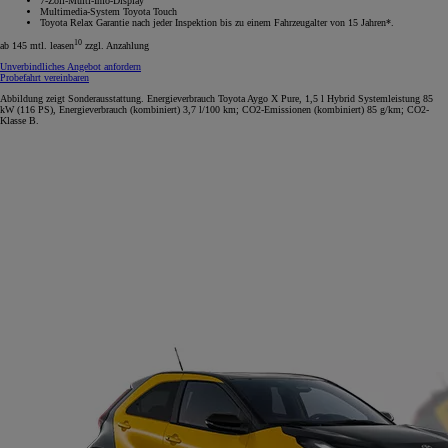
7-Zoll-Multi-Info-Display
Multimedia-System Toyota Touch
Toyota Relax Garantie nach jeder Inspektion bis zu einem Fahrzeugalter von 15 Jahren*.
10
ab 145 mtl. leasen
zzgl. Anzahlung
Unverbindliches Angebot anfordern
Probefahrt vereinbaren
Abbildung zeigt Sonderausstattung. Energieverbrauch Toyota Aygo X Pure, 1,5 l Hybrid Systemleistung 85
kW (116 PS), Energieverbrauch (kombiniert) 3,7 l/100 km; CO2-Emissionen (kombiniert) 85 g/km; CO2-
Klasse B.