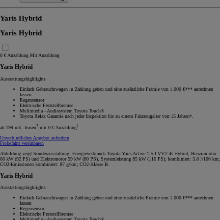
Yaris Hybrid
Yaris Hybrid
0 € Anzahlung
Mit Anzahlung
Yaris Hybrid
Ausstattungshighlights
Einfach Gebrauchtwagen in Zahlung geben und eine zusätzliche Prämie von 1.000 €*** anrechnen
lassen
Regensensor
Elektrische Feststellbremse
Multimedia - Audiosystem Toyota Touch®
Toyota Relax Garantie nach jeder Inspektion bis zu einem Fahrzeugalter von 15 Jahren*.
3
1
ab 199 mtl. leasen
mit 0 € Anzahlung
Unverbindliches Angebot anfordern
Probefahrt vereinbaren
Abbildung zeigt Sonderausstattung. Energieverbrauch Toyota Yaris Active 1,5-l-VVT-iE Hybrid, Benzinmotor
68 kW (92 PS) und Elektromotor 59 kW (80 PS), Systemleistung 85 kW (116 PS); kombiniert: 3.8 l/100 km;
CO2-Emissionen kombiniert: 87 g/km; CO2-Klasse B.
Yaris Hybrid
Ausstattungshighlights
Einfach Gebrauchtwagen in Zahlung geben und eine zusätzliche Prämie von 1.000 €*** anrechnen
lassen
Regensensor
Elektrische Feststellbremse
Multimedia - Audiosystem Toyota Touch®