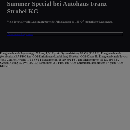
Summer Special bei Autohaus Franz
Strobel KG
Viele Toyota Hybrid-Leasingangebote für Privatkunden ab 145 €¹⁰ monatlicher Leasingrate.
Zu unseren Angeboten
Energieverbrauch Toyota Aygo X Pure, 1,5 l Hybrid Systemleistung 85 kW (116 PS), Energieverbrauch
(kombiniert) 3,7 l/100 km; CO2-Emissionen (kombiniert) 85 g/km; CO2-Klasse B. Energieverbrauch Toyota
Yaris Comfort Hybrid, 1,5-l-VVT-i Benzinmotor, 68 kW (92 PS), und Elektromotor, 59 kW (80 PS),
Systemleistung 85 kW (116 PS) kombiniert: 3,8 l/100 km; CO2-Emissionen kombiniert: 87 g/km; CO2-
Klasse B.