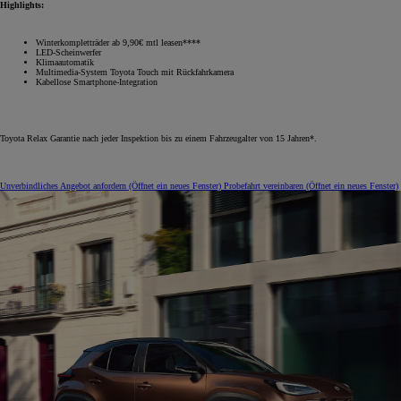
Highlights:
Winterkompletträder ab 9,90€ mtl leasen****
LED-Scheinwerfer
Klimaautomatik
Multimedia-System Toyota Touch mit Rückfahrkamera
Kabellose Smartphone-Integration
Toyota Relax Garantie nach jeder Inspektion bis zu einem Fahrzeugalter von 15 Jahren*.
Unverbindliches Angebot anfordern
(Öffnet ein neues Fenster)
Probefahrt vereinbaren
(Öffnet ein neues Fenster)