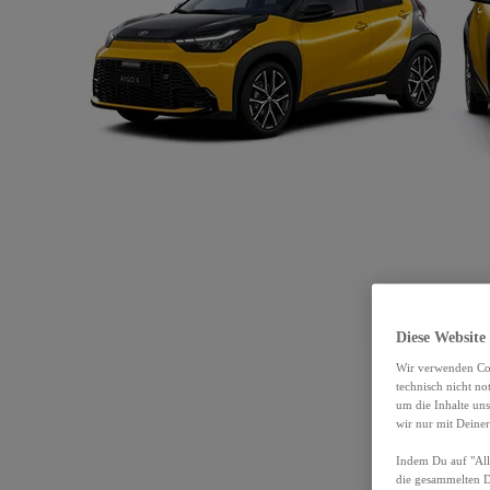
Diese Website
Wir verwenden Coo
technisch nicht n
um die Inhalte un
wir nur mit Deiner
Indem Du auf "Alle
die gesammelten 