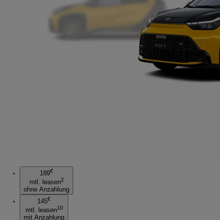
€
189
2
mtl. leasen
ohne Anzahlung
€
145
10
mtl. leasen
mit Anzahlung