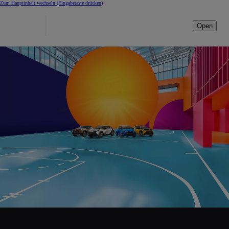
Zum Hauptinhalt wechseln
(Eingabetaste drücken)
Open