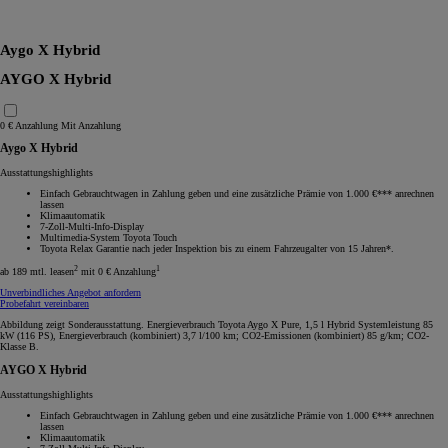
RAV4
Aygo X Hybrid
AYGO X Hybrid
0 € Anzahlung
Mit Anzahlung
Aygo X Hybrid
Ausstattungshighlights
Einfach Gebrauchtwagen in Zahlung geben und eine zusätzliche Prämie von 1.000 €*** anrechnen
lassen
Klimaautomatik
7-Zoll-Multi-Info-Display
Multimedia-System Toyota Touch
Toyota Relax Garantie nach jeder Inspektion bis zu einem Fahrzeugalter von 15 Jahren*.
2
1
ab 189 mtl. leasen
mit 0 € Anzahlung
Unverbindliches Angebot anfordern
Probefahrt vereinbaren
Abbildung zeigt Sonderausstattung. Energieverbrauch Toyota Aygo X Pure, 1,5 l Hybrid Systemleistung 85
kW (116 PS), Energieverbrauch (kombiniert) 3,7 l/100 km; CO2-Emissionen (kombiniert) 85 g/km; CO2-
Klasse B.
AYGO X Hybrid
Ausstattungshighlights
Einfach Gebrauchtwagen in Zahlung geben und eine zusätzliche Prämie von 1.000 €*** anrechnen
lassen
Klimaautomatik