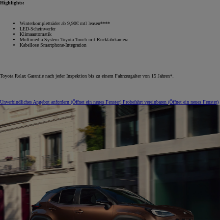
Highlights:
Winterkompletträder ab 9,90€ mtl leasen****
LED-Scheinwerfer
Klimaautomatik
Multimedia-System Toyota Touch mit Rückfahrkamera
Kabellose Smartphone-Integration
Toyota Relax Garantie nach jeder Inspektion bis zu einem Fahrzeugalter von 15 Jahren*.
Unverbindliches Angebot anfordern
(Öffnet ein neues Fenster)
Probefahrt vereinbaren
(Öffnet ein neues Fenster)