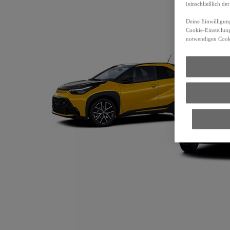
(einschließlich d
Deine Einwilligung
Cookie-Einstellung
notwendigen Cooki