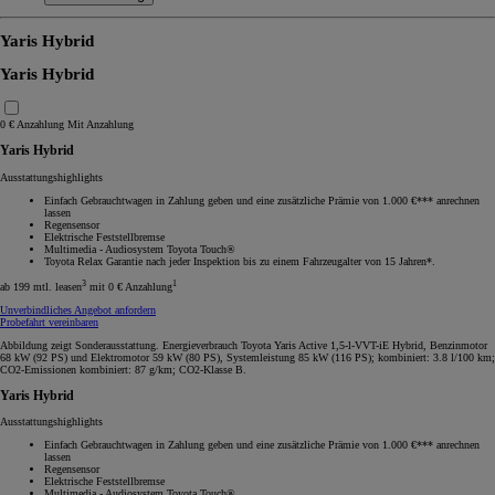
Yaris Hybrid
Yaris Hybrid
0 € Anzahlung
Mit Anzahlung
Yaris Hybrid
Ausstattungshighlights
Einfach Gebrauchtwagen in Zahlung geben und eine zusätzliche Prämie von 1.000 €*** anrechnen
lassen
Regensensor
Elektrische Feststellbremse
Multimedia - Audiosystem Toyota Touch®
Toyota Relax Garantie nach jeder Inspektion bis zu einem Fahrzeugalter von 15 Jahren*.
3
1
ab 199 mtl. leasen
mit 0 € Anzahlung
Unverbindliches Angebot anfordern
Probefahrt vereinbaren
Abbildung zeigt Sonderausstattung. Energieverbrauch Toyota Yaris Active 1,5-l-VVT-iE Hybrid, Benzinmotor
68 kW (92 PS) und Elektromotor 59 kW (80 PS), Systemleistung 85 kW (116 PS); kombiniert: 3.8 l/100 km;
CO2-Emissionen kombiniert: 87 g/km; CO2-Klasse B.
Yaris Hybrid
Ausstattungshighlights
Einfach Gebrauchtwagen in Zahlung geben und eine zusätzliche Prämie von 1.000 €*** anrechnen
lassen
Regensensor
Elektrische Feststellbremse
Multimedia - Audiosystem Toyota Touch®