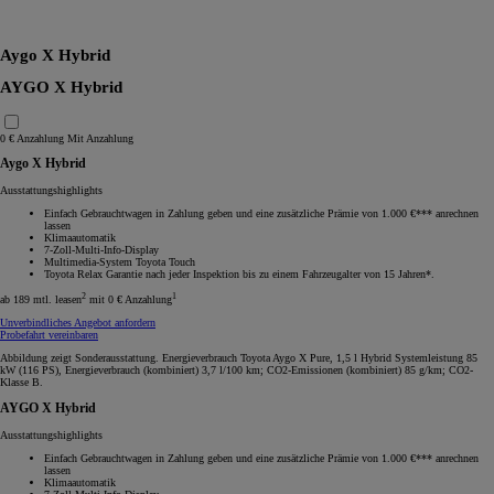
RAV4
Aygo X Hybrid
AYGO X Hybrid
0 € Anzahlung
Mit Anzahlung
Aygo X Hybrid
Ausstattungshighlights
Einfach Gebrauchtwagen in Zahlung geben und eine zusätzliche Prämie von 1.000 €*** anrechnen
lassen
Klimaautomatik
7-Zoll-Multi-Info-Display
Multimedia-System Toyota Touch
Toyota Relax Garantie nach jeder Inspektion bis zu einem Fahrzeugalter von 15 Jahren*.
2
1
ab 189 mtl. leasen
mit 0 € Anzahlung
Unverbindliches Angebot anfordern
Probefahrt vereinbaren
Abbildung zeigt Sonderausstattung. Energieverbrauch Toyota Aygo X Pure, 1,5 l Hybrid Systemleistung 85
kW (116 PS), Energieverbrauch (kombiniert) 3,7 l/100 km; CO2-Emissionen (kombiniert) 85 g/km; CO2-
Klasse B.
AYGO X Hybrid
Ausstattungshighlights
Einfach Gebrauchtwagen in Zahlung geben und eine zusätzliche Prämie von 1.000 €*** anrechnen
lassen
Klimaautomatik