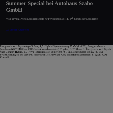
Summer Special bei Autohaus Szabo
GmbH
Viele Toyota Hybrid-Leasingangebote für Privatkunden ab 145 €¹⁰ monatlicher Leasingrate.
Zu unseren Angeboten
Energieverbrauch Toyota Aygo X Pure, 1,5 l Hybrid Systemleistung 85 kW (116 PS), Energieverbrauch
(kombiniert) 3,7 l/100 km; CO2-Emissionen (kombiniert) 85 g/km; CO2-Klasse B. Energieverbrauch Toyota
Yaris Comfort Hybrid, 1,5-l-VVT-i Benzinmotor, 68 kW (92 PS), und Elektromotor, 59 kW (80 PS),
Systemleistung 85 kW (116 PS) kombiniert: 3,8 l/100 km; CO2-Emissionen kombiniert: 87 g/km; CO2-
Klasse B.