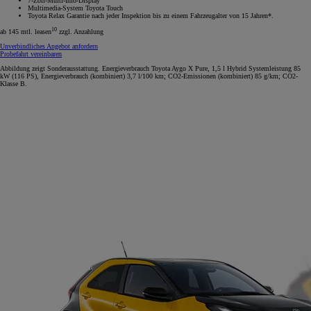
7-Zoll-Multi-Info-Display
Multimedia-System Toyota Touch
Toyota Relax Garantie nach jeder Inspektion bis zu einem Fahrzeugalter von 15 Jahren*.
10
ab 145 mtl. leasen
zzgl. Anzahlung
Unverbindliches Angebot anfordern
Probefahrt vereinbaren
Abbildung zeigt Sonderausstattung. Energieverbrauch Toyota Aygo X Pure, 1,5 l Hybrid Systemleistung 85
kW (116 PS), Energieverbrauch (kombiniert) 3,7 l/100 km; CO2-Emissionen (kombiniert) 85 g/km; CO2-
Klasse B.