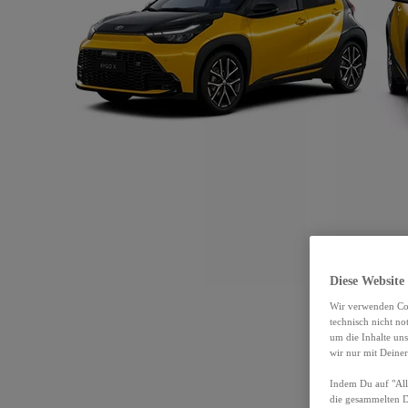
Diese Website
Wir verwenden Coo
technisch nicht n
um die Inhalte un
wir nur mit Deiner
Indem Du auf "Alle
die gesammelten 