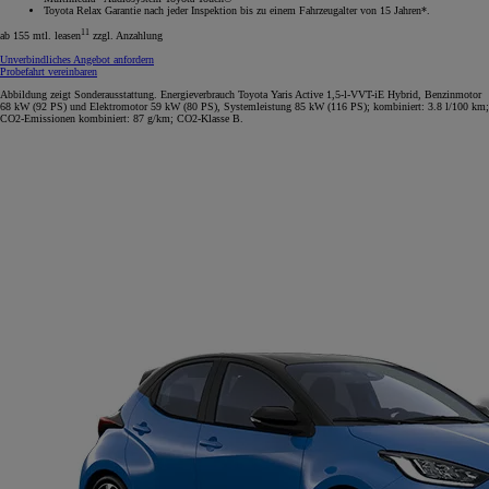
Toyota Relax Garantie nach jeder Inspektion bis zu einem Fahrzeugalter von 15 Jahren*.
11
ab 155 mtl. leasen
zzgl. Anzahlung
Unverbindliches Angebot anfordern
Probefahrt vereinbaren
Abbildung zeigt Sonderausstattung. Energieverbrauch Toyota Yaris Active 1,5-l-VVT-iE Hybrid, Benzinmotor
68 kW (92 PS) und Elektromotor 59 kW (80 PS), Systemleistung 85 kW (116 PS); kombiniert: 3.8 l/100 km;
CO2-Emissionen kombiniert: 87 g/km; CO2-Klasse B.