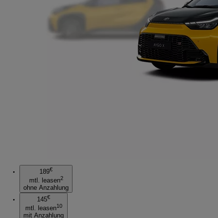
€
189
2
mtl. leasen
ohne Anzahlung
€
145
10
mtl. leasen
mit Anzahlung